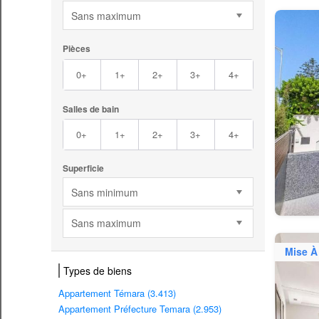
Sans maximum
Pièces
0+
1+
2+
3+
4+
Salles de bain
0+
1+
2+
3+
4+
Superficie
Sans minimum
Sans maximum
Mise À
Types de biens
Appartement Témara (3.413)
Appartement Préfecture Temara (2.953)