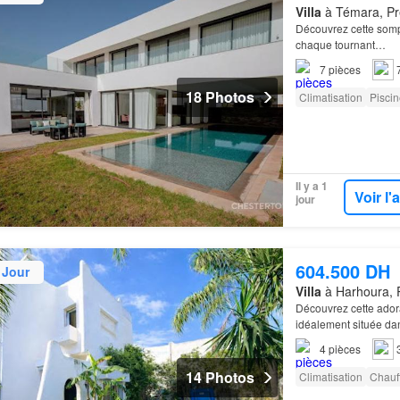
Villa
à Témara, Pr
Découvrez cette so
chaque tournant…
7
pièces
18 Photos
Climatisation
Piscin
Il y a 1
Voir l
jour
604.500 DH
 Jour
Villa
à Harhoura, 
Découvrez cette ado
idéalement située da
4
pièces
14 Photos
Climatisation
Chauf