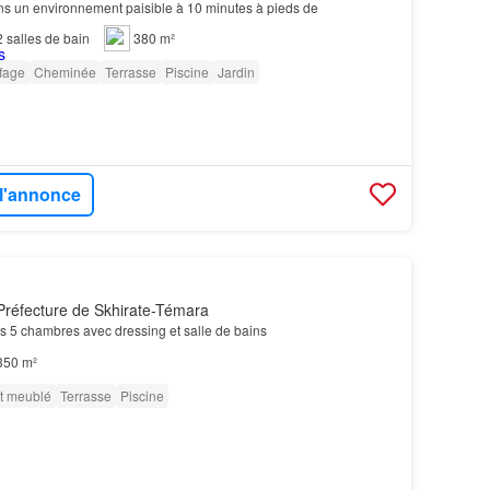
ns un environnement paisible à 10 minutes à pieds de
2
salles de bain
380 m²
fage
Cheminée
Terrasse
Piscine
Jardin
 l'annonce
Préfecture de Skhirate-Témara
5 chambres avec dressing et salle de bains
350 m²
t meublé
Terrasse
Piscine