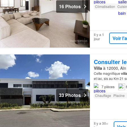
16 Photos
Climatisation
Cuisi
Il y a 1
Voir l
jour
Consulter le
Villa
à 12000, Aïn 
Cette magnifique
vill
et lac, sis au Km 21
4 chambres à coucher
7
pièces
33 Photos
Chauffage
Piscine
Il y a 30+
Voir