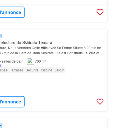
 l'annonce
H
réfecture de Skhirate-Témara
rdure, Nous Vendons Cette
Villa
avec Sa Ferme Située à 20min de
 7min de la Gare de Train Skhirate Elle est Construite La
Villa
et la
Honoraires agence:3%…
5
salles de bain
700 m²
uipée
Terrasse
Sécurité
Piscine
Jardin
 l'annonce
H