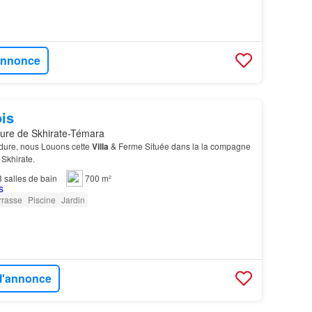
'annonce
is
ture de Skhirate-Témara
rdure, nous Louons cette
Villa
& Ferme Située dans la la compagne
 Skhirate.
3
salles de bain
700 m²
rrasse
Piscine
Jardin
 l'annonce