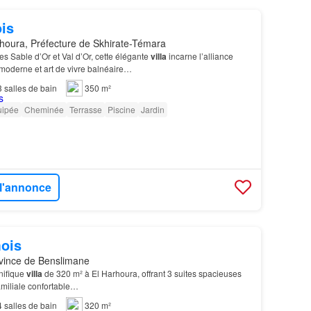
is
houra, Préfecture de Skhirate-Témara
es Sable d’Or et Val d’Or, cette élégante
villa
incarne l’alliance
t moderne et art de vivre balnéaire…
3
salles de bain
350 m²
uipée
Cheminée
Terrasse
Piscine
Jardin
 l'annonce
ois
vince de Benslimane
nifique
villa
de 320 m² à El Harhoura, offrant 3 suites spacieuses
amiliale confortable…
4
salles de bain
320 m²