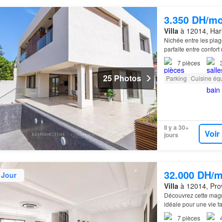
3.350 DH/mo
Villa
à 12014, Har
Nichée entre les plag
parfaite entre confor
7
pièces
25 Photos
Parking
Cuisine éq
Il y a 30+
Voir
jours
32.000 DH/m
 Jour
Villa
à 12014, Pro
Découvrez cette mag
idéale pour une vie f
7
pièces