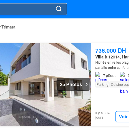
Témara
736.000 DH
Villa
à 12014, Har
Nichée entre les plag
parfaite entre confor
7
pièces
25 Photos
Parking
Cuisine éq
Il y a 30+
Voir
jours