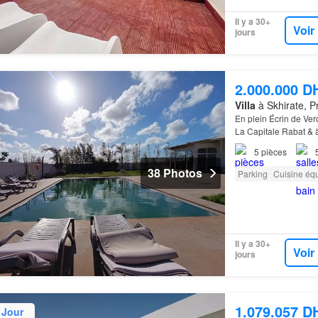
Il y a 30+
Voir
jours
2.000.000 D
Villa
à Skhirate, P
En plein Écrin de Ve
La Capitale Rabat & à
Ferme sont titrées 
5
pièces
38 Photos
Parking
Cuisine éq
Il y a 30+
Voir
jours
1.079.057 D
 Jour