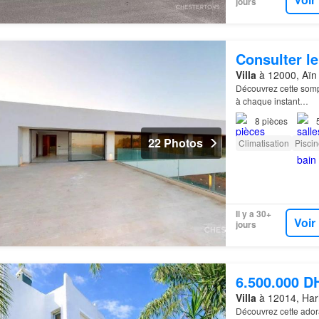
jours
Consulter le
Villa
à 12000, Aïn 
Découvrez cette so
à chaque instant…
8
pièces
22 Photos
Climatisation
Piscin
Il y a 30+
Voir
jours
6.500.000 D
Villa
à 12014, Har
Découvrez cette ado