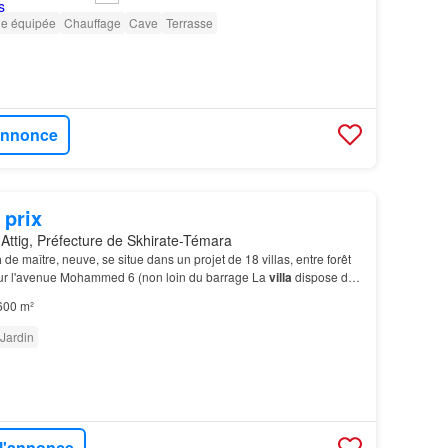
ne équipée
Chauffage
Cave
Terrasse
'annonce
 prix
Attig, Préfecture de Skhirate-Témara
a
de maître, neuve, se situe dans un projet de 18 villas, entre forêt
 sur l'avenue Mohammed 6 (non loin du barrage La
villa
dispose de
, chacune avec sa salle de b…
600 m²
Jardin
 l'annonce