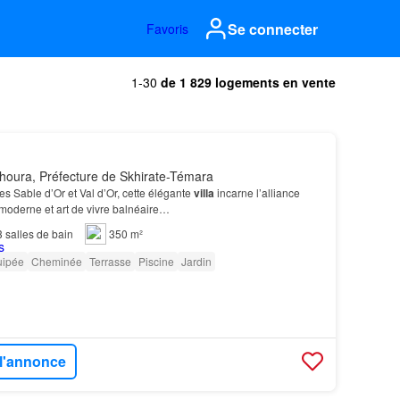
Se connecter
Favoris
1-30
de 1 829 logements en vente
houra, Préfecture de Skhirate-Témara
es Sable d’Or et Val d’Or, cette élégante
villa
incarne l’alliance
t moderne et art de vivre balnéaire…
3
salles de bain
350 m²
uipée
Cheminée
Terrasse
Piscine
Jardin
 l'annonce