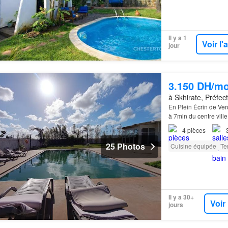
Il y a 1
Voir l
jour
3.150 DH/mo
à Skhirate, Préfec
En Plein Écrin de Ve
à 7min du centre ville
4
pièces
25 Photos
Cuisine équipée
Te
Il y a 30+
Voir
jours