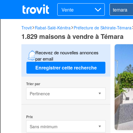
Vente
Trovit
Rabat-Salé-Kénitra
Préfecture de Skhirate-Témara
1.829 maisons à vendre à Témara
Recevez de nouvelles annonces
par email
Enregistrer cette recherche
Trier par
Pertinence
Prix
Sans minimum