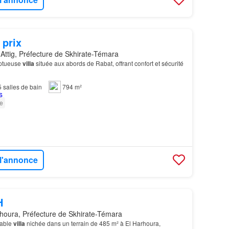
 prix
Attig, Préfecture de Skhirate-Témara
mptueuse
villa
située aux abords de Rabat, offrant confort et sécurité
5
salles de bain
794 m²
e
 l'annonce
H
houra, Préfecture de Skhirate-Témara
rable
villa
nichée dans un terrain de 485 m² à El Harhoura,