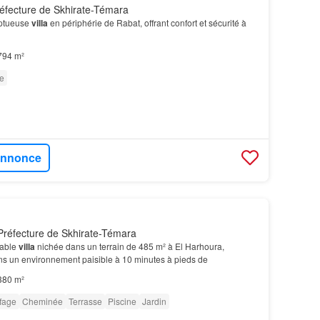
éfecture de Skhirate-Témara
mptueuse
villa
en périphérie de Rabat, offrant confort et sécurité à
794 m²
e
'annonce
Préfecture de Skhirate-Témara
rable
villa
nichée dans un terrain de 485 m² à El Harhoura,
ns un environnement paisible à 10 minutes à pieds de
380 m²
fage
Cheminée
Terrasse
Piscine
Jardin