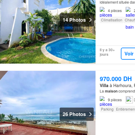
idéalement située da
4
pièces
14 Photos
Climatisation
Chauf
Il y a 30+
Voir
jours
970.000 DH
Villa
à Harhoura, 
La
maison
comprends 
9
pièces
Parking
Entièremen
26 Photos