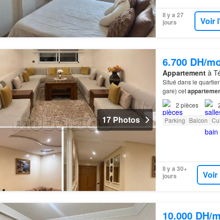
Il y a 27
Voir 
jours
6.700 DH/mo
Appartement
à Té
Situé dans le quartie
gare) cet
apparteme
chambres, salles de
2
pièces
17 Photos
Parking
Balcon
Cu
Il y a 30+
Voir
jours
10.000 DH/m