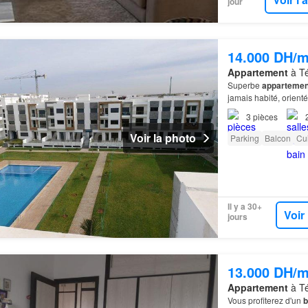
jour
14.000 DH/m
Appartement
à Té
Superbe
appartemen
jamais habité, orient
parentale avec salle 
3
pièces
Voir la photo
Parking
Balcon
Cu
Il y a 30+
Voir
jours
13.000 DH/m
Appartement
à Té
Vous profiterez d'un
b