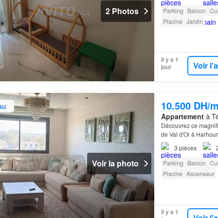
2 Photos
Parking
Balcon
Cu
Piscine
Jardin
Il y a 1
Voir l
jour
10.500 DH/m
au
Appartement
à Té
Découvrez ce magnif
de Val d'Or à Harho
3
pièces
Voir la photo
Parking
Balcon
Cu
Piscine
Ascenseur
Il y a 1
Voir l