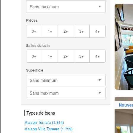
Sans maximum
Pièces
0+
1+
2+
3+
4+
Salles de bain
0+
1+
2+
3+
4+
Superficie
Sans minimum
Sans maximum
Nouve
Types de biens
Maison Témara (1.814)
Maison Villa Temara (1.759)