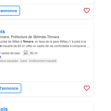
l'annonce
is
mara, Préfecture de Skhirate-Témara
r prisé de Wifak à
Témara
, en face de la gare Wifaq (1 à pied à la
nt
meublé de 83 m² offre un cadre de vie confortable Il comprend 2
 bain avec douche, WC séparé, un…
2
salles de bain
83 m²
isine équipée
Cave
Entièrement meublé
 l'annonce
ois