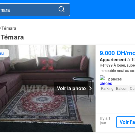
Témara
à Témara
9.000 DH/mo
au
Appartement
à Té
Réf 899 À louer, sup
immeuble neuf au cœu
balcon
…
2
pièces
Voir la photo
Parking
Balcon
Cu
Il y a 1
Voir l
jour