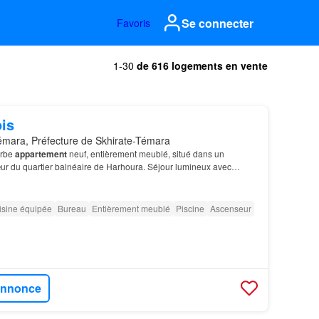
Se connecter
Favoris
1-30
de 616 logements en vente
is
mara, Préfecture de Skhirate-Témara
erbe
appartement
neuf, entièrement meublé, situé dans un
r du quartier balnéaire de Harhoura. Séjour lumineux avec
isine équipée
Bureau
Entièrement meublé
Piscine
Ascenseur
'annonce