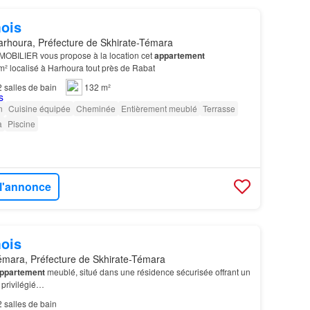
ois
rhoura, Préfecture de Skhirate-Témara
BILIER vous propose à la location cet
appartement
m² localisé à Harhoura tout près de Rabat
2
salles de bain
132 m²
n
Cuisine équipée
Cheminée
Entièrement meublé
Terrasse
a
Piscine
 l'annonce
ois
mara, Préfecture de Skhirate-Témara
ppartement
meublé, situé dans une résidence sécurisée offrant un
 privilégié…
2
salles de bain