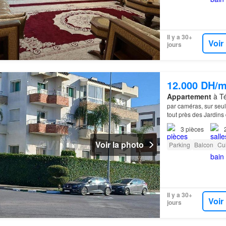
Il y a 30+
Voir
jours
12.000 DH/m
Appartement
à Té
par caméras, sur seul
tout près des Jardins
grand
balcon
…
3
pièces
Voir la photo
Parking
Balcon
Cu
Il y a 30+
Voir
jours