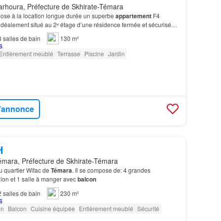
rhoura, Préfecture de Skhirate-Témara
se à la location longue durée un superbe
appartement
F4
idéalement situé au 2ᵉ étage d’une résidence fermée et sécurisée
l’appartement: Double exposition avec deux fa…
3
salles de bain
130 m²
Entièrement meublé
Terrasse
Piscine
Jardin
l'annonce
H
mara, Préfecture de Skhirate-Témara
u quartier Wifac de
Témara
. Il se compose de: 4 grandes
lon et 1 salle à manger avec
balcon
2
salles de bain
230 m²
on
Balcon
Cuisine équipée
Entièrement meublé
Sécurité