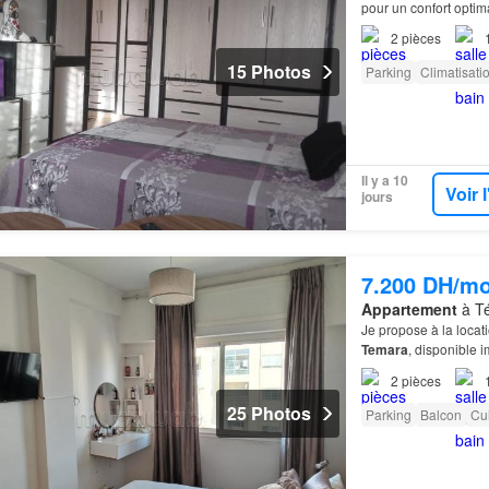
pour un confort optim
2
pièces
15 Photos
Parking
Climatisati
Il y a 10
Voir 
jours
7.200 DH/mo
Appartement
à Té
Je propose à la locat
Temara
, disponible
Parking. Câblage té
2
pièces
25 Photos
Parking
Balcon
Cu