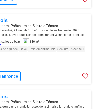
ois
mara, Préfecture de Skhirate-Témara
t
meublé, à louer, de 146 m², disponible au 1er janvier 2026,
é est/sud, avec deux facades, comprenant: 3 chambres , dont une
de bain,
balcon
et dressing…
2
salles de bain
146 m²
isine équipée
Cave
Entièrement meublé
Sécurité
Ascenseur
 l'annonce
ois
mara, Préfecture de Skhirate-Témara
alcon
, d'une grande terrasse, de la climatisation et du chauffage