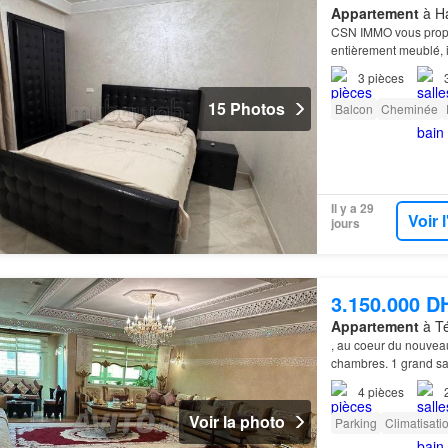
Appartement
à Ha
CSN IMMO vous propo
entièrement meublé, 
Caractéristiques de 
3
pièces
15 Photos
Balcon
Cheminée
Il y a 29
Voir 
jours
3.150.000 D
Appartement
à Té
, au coeur du nouvea
chambres. 1 grand sa
4
pièces
Voir la photo
Parking
Climatisati