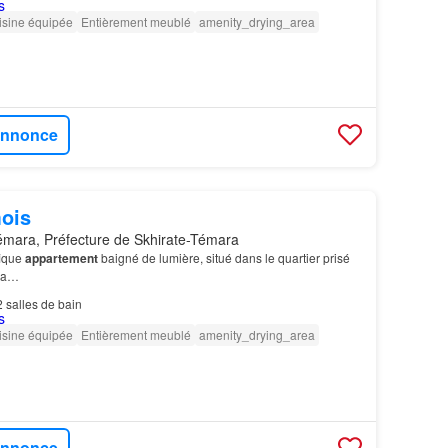
isine équipée
Entièrement meublé
amenity_drying_area
'annonce
ois
mara, Préfecture de Skhirate-Témara
ique
appartement
baigné de lumière, situé dans le quartier prisé
ura…
2
salles de bain
isine équipée
Entièrement meublé
amenity_drying_area
'annonce