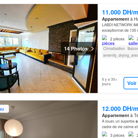
11.000 DH/m
Appartement
à Ha
LABDI NETWORK IMMO
exceptionnel de 135 
2
pièces
14 Photos
Climatisation
Balco
amenity_drying_are
Il y a 30+
Voir
jours
12.000 DH/m
au
Appartement
à Té
À louer, un superbe
a
cadre de vie calme et
3
pièces