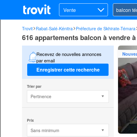
Vente
Trovit
Rabat-Salé-Kénitra
Préfecture de Skhirate-Témara
616 appartements balcon à vendre 
Nouve
Recevez de nouvelles annonces
par email
Enregistrer cette recherche
Trier par
Pertinence
Prix
Sans minimum