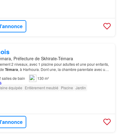
 l'annonce
ois
mara, Préfecture de Skhirate-Témara
ement 2 niveaux, avec 1 piscine pour adultes et une pour enfants,
 de
Témara
, à Harhoura. Dont une, la chambre parentale avec un
2
salles de bain
130 m²
isine équipée
Entièrement meublé
Piscine
Jardin
 l'annonce