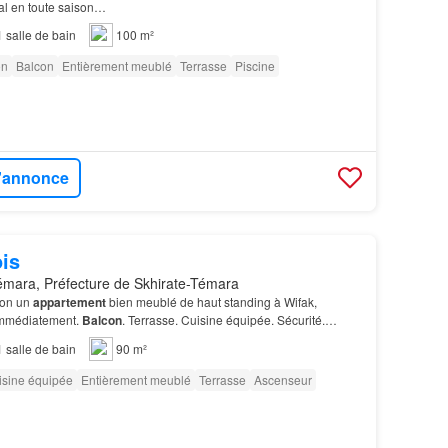
al en toute saison…
1
salle de bain
100 m²
on
Balcon
Entièrement meublé
Terrasse
Piscine
l'annonce
is
mara, Préfecture de Skhirate-Témara
ion un
appartement
bien meublé de haut standing à Wifak,
 immédiatement.
Balcon
. Terrasse. Cuisine équipée. Sécurité.
léphonique…
1
salle de bain
90 m²
isine équipée
Entièrement meublé
Terrasse
Ascenseur