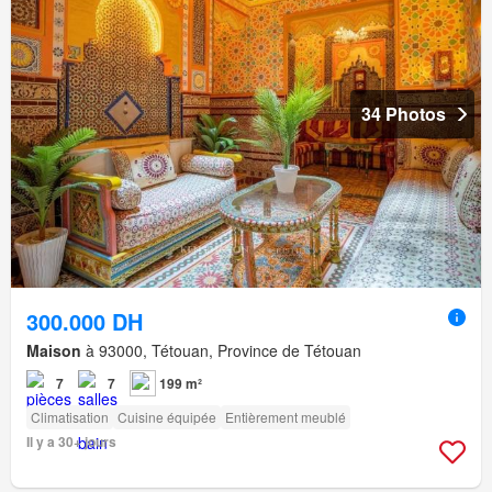
34 Photos
300.000 DH
Maison
à 93000, Tétouan, Province de Tétouan
7
7
199 m²
Climatisation
Cuisine équipée
Entièrement meublé
Il y a 30+ jours