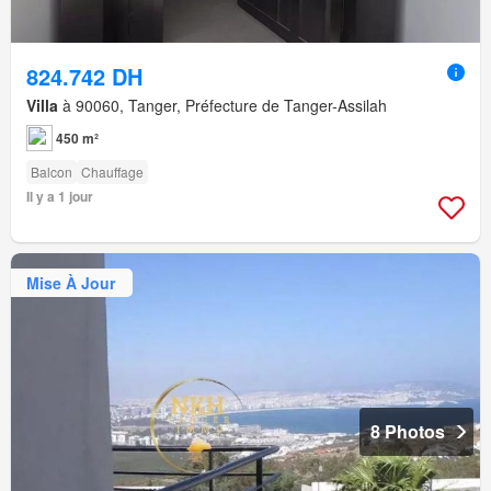
824.742 DH
Villa
à 90060, Tanger, Préfecture de Tanger-Assilah
450 m²
Balcon
Chauffage
Il y a 1 jour
Mise À Jour
8 Photos