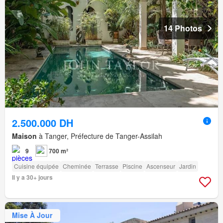
14 Photos
2.500.000 DH
Maison
à Tanger, Préfecture de Tanger-Assilah
9
700 m²
Cuisine équipée
Cheminée
Terrasse
Piscine
Ascenseur
Jardin
Il y a 30+ jours
Mise À Jour