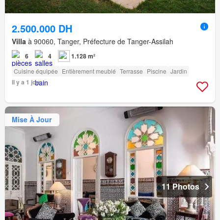
2.500.000 DH
Villa
à 90060, Tanger, Préfecture de Tanger-Assilah
6
4
1.128 m²
Cuisine équipée
Entièrement meublé
Terrasse
Piscine
Jardin
Il y a 1 jour
Mise À Jour
11 Photos