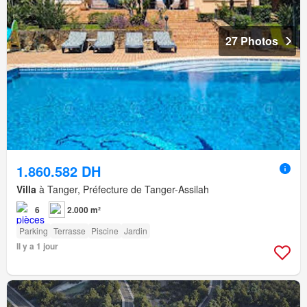
27 Photos
1.860.582 DH
Villa
à Tanger, Préfecture de Tanger-Assilah
6
2.000 m²
Parking
Terrasse
Piscine
Jardin
Il y a 1 jour