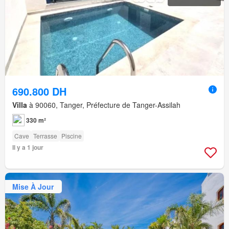
690.800 DH
Villa
à 90060, Tanger, Préfecture de Tanger-Assilah
330 m²
Cave
Terrasse
Piscine
Il y a 1 jour
Mise À Jour