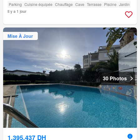
Parking
Cuisine équipée
Chauffage
Cave
Terrasse
Piscine
Jardin
Il y a 1 jour
Mise À Jour
30 Photos
1.395.437 DH