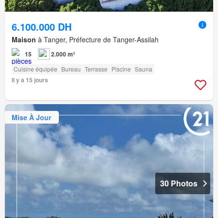
6.100.000 DH
Maison
à Tanger, Préfecture de Tanger-Assilah
15
2.000 m²
Cuisine équipée
Bureau
Terrasse
Piscine
Sauna
Il y a 15 jours
Mise À Jour
30 Photos