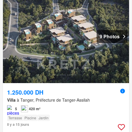
9 Photos
1.250.000 DH
Villa
à Tanger, Préfecture de Tanger-Assilah
5
420 m²
Terrasse
Piscine
Jardin
Il y a 15 jours