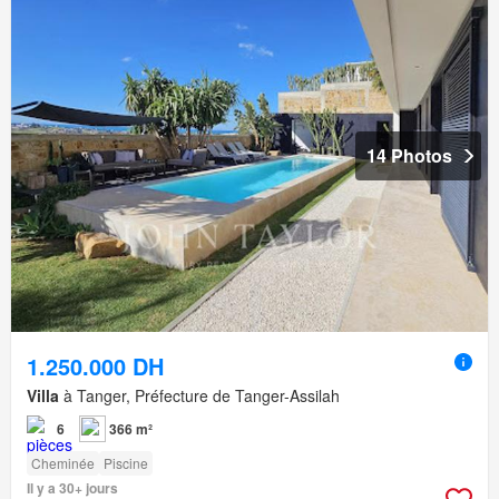
14 Photos
1.250.000 DH
Villa
à Tanger, Préfecture de Tanger-Assilah
6
366 m²
Cheminée
Piscine
Il y a 30+ jours