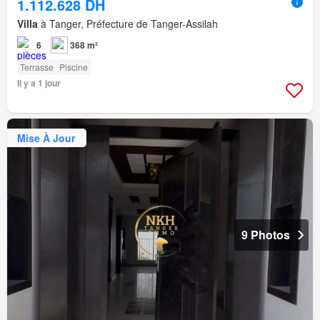
1.112.628 DH
Villa
à Tanger, Préfecture de Tanger-Assilah
6
368 m²
Terrasse
Piscine
Il y a 1 jour
Mise À Jour
9 Photos