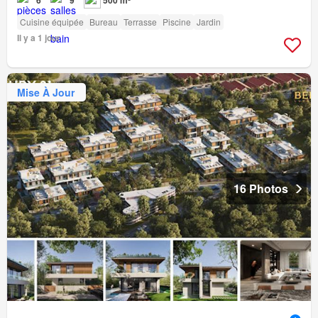
6
9
500 m²
Cuisine équipée
Bureau
Terrasse
Piscine
Jardin
Il y a 1 jour
Mise À Jour
16 Photos