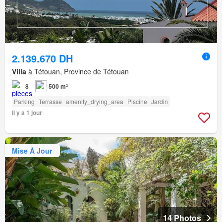
2.139.670 DH
Villa
à Tétouan, Province de Tétouan
8
500 m²
Parking
Terrasse
amenity_drying_area
Piscine
Jardin
Il y a 1 jour
Mise À Jour
14 Photos