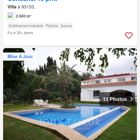
Villa
à 93153,
2.500 m²
Entièrement meublé
Piscine
Sauna
Il y a 30+ jours
Mise À Jour
11 Photos