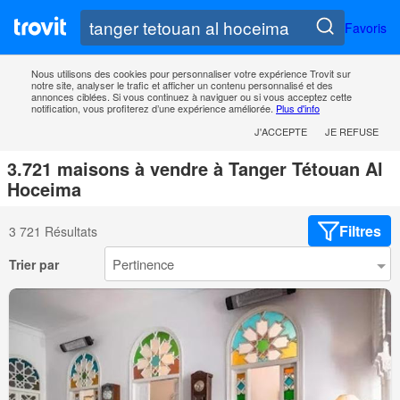
Favoris
Nous utilisons des cookies pour personnaliser votre expérience Trovit sur
notre site, analyser le trafic et afficher un contenu personnalisé et des
annonces ciblées. Si vous continuez à naviguer ou si vous acceptez cette
notification, vous profiterez d’une expérience améliorée.
Plus d'info
J'ACCEPTE
JE REFUSE
3.721 maisons à vendre à Tanger Tétouan Al
Hoceima
Filtres
3 721 Résultats
Trier par