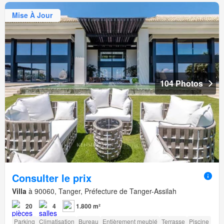
Mise À Jour
104 Photos
Consulter le prix
Villa
à 90060, Tanger, Préfecture de Tanger-Assilah
20
4
1.800 m²
Parking
Climatisation
Bureau
Entièrement meublé
Terrasse
Piscine