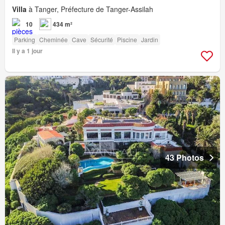
Villa
à Tanger, Préfecture de Tanger-Assilah
10
434 m²
Parking
Cheminée
Cave
Sécurité
Piscine
Jardin
Il y a 1 jour
43 Photos