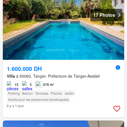
17 Photos
1.600.000 DH
Villa
à 90060, Tanger, Préfecture de Tanger-Assilah
12
5
676 m²
Parking
Balcon
Terrasse
Piscine
Jardin
Accès pour les personnes handicapées
Il y a 1 jour