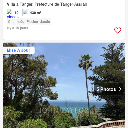
Villa
à Tanger, Préfecture de Tanger-Assilah
10
430 m²
Cheminée
Piscine
Jardin
Il y a 15 jours
Mise À Jour
5 Photos