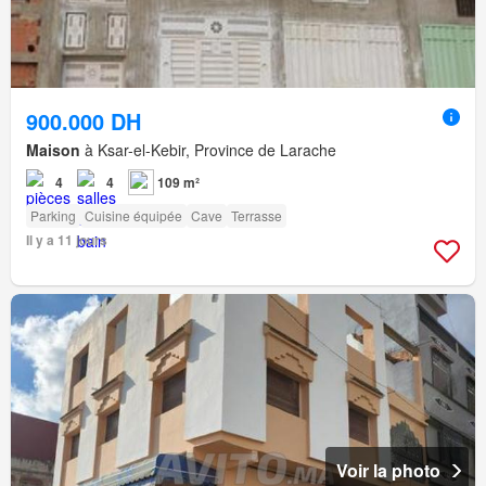
900.000 DH
Maison
à Ksar-el-Kebir, Province de Larache
4
4
109 m²
Parking
Cuisine équipée
Cave
Terrasse
Il y a 11 jours
Voir la photo