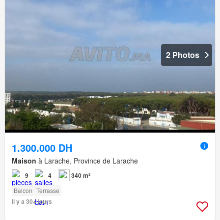
2 Photos
1.300.000 DH
Maison
à Larache, Province de Larache
9
4
340 m²
Balcon
Terrasse
Il y a 30+ jours