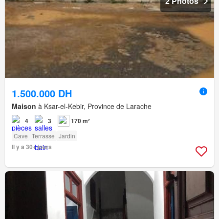
2 Photos
1.500.000 DH
Maison
à Ksar-el-Kebir, Province de Larache
4
3
170 m²
Cave
Terrasse
Jardin
Il y a 30+ jours