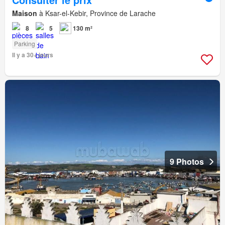
Maison
à Ksar-el-Kebir, Province de Larache
8
5
130 m²
Parking
Il y a 30+ jours
9 Photos