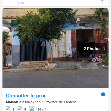
2 Photos
Consulter le prix
Maison
à Ksar-el-Kebir, Province de Larache
8
5
130 m²