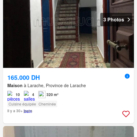
3 Photos
165.000 DH
Maison
à Larache, Province de Larache
10
4
320 m²
Cuisine équipée
Cheminée
Il y a 30+ jours