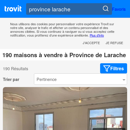
Favoris
Nous utilisons des cookies pour personnaliser votre expérience Trovit sur
notre site, analyser le trafic et afficher un contenu personnalisé et des
annonces ciblées. Si vous continuez à naviguer ou si vous acceptez cette
notification, vous profiterez d’une expérience améliorée.
Plus d'info
J'ACCEPTE
JE REFUSE
190 maisons à vendre à Province de Larache
Filtres
190 Résultats
Trier par