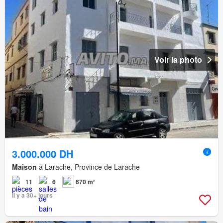
Voir la photo
3.000.000 DH
Maison
à Larache, Province de Larache
11
6
670 m²
Il y a 30+ jours