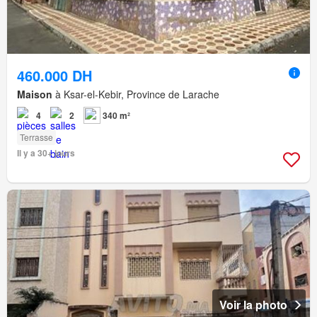
460.000 DH
Maison
à Ksar-el-Kebir, Province de Larache
4
2
340 m²
Terrasse
Il y a 30+ jours
Voir la photo