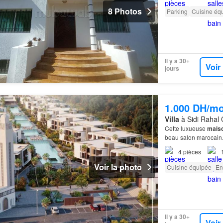
8 Photos
Parking
Cuisine éq
Il y a 30+
Voir
jours
1.000 DH/mo
Villa
à Sidi Rahal 
Cette luxueuse
mais
beau salon marocain. 
Chatai
…
4
pièces
Voir la photo
Cuisine équipée
En
Il y a 30+
Voir