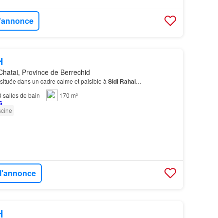
l'annonce
H
Chatai, Province de Berrechid
située dans un cadre calme et paisible à
Sidi
Rahal
…
3
salles de bain
170 m²
scine
 l'annonce
H