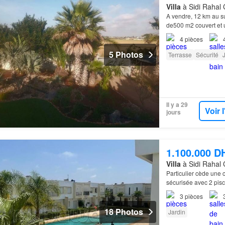
Villa
à Sidi Rahal 
A vendre, 12 km au 
de500 m2 couvert et u
4
pièces
5 Photos
Terrasse
Sécurité
Il y a 29
Voir 
jours
1.100.000 D
Villa
à Sidi Rahal 
Particulier cède une 
sécurisée avec 2 pisc
3
pièces
18 Photos
Jardin