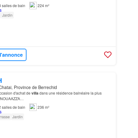
3
salles de bain
224 m²
Jardin
 l'annonce
H
Chatai, Province de Berrechid
occasion d'achat de
villa
dans une résidence balnéaire la plus
R NOUAAZZA…
2
salles de bain
236 m²
rrasse
Jardin