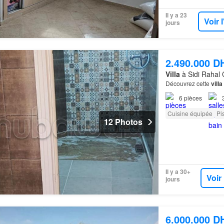
Il y a 23
Voir 
jours
2.490.000 D
Villa
à Sidi Rahal 
Découvrez cette
villa
6
pièces
Cuisine équipée
Pi
12 Photos
Il y a 30+
Voir
jours
6.000.000 D