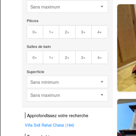
Sans maximum
Pièces
0+
1+
2+
3+
4+
Salles de bain
0+
1+
2+
3+
4+
Superficie
Sans minimum
Sans maximum
Approfondissez votre recherche
Villa Sidi Rahal Chatai (184)