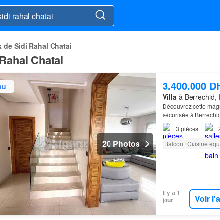
k de Sidi Rahal Chatai
 Rahal Chatai
3.400.000 D
au
Villa
à Berrechid, 
Découvrez cette mag
sécurisée à Berrechi
3
pièces
20 Photos
Balcon
Cuisine équ
Il y a 1
Voir l
jour