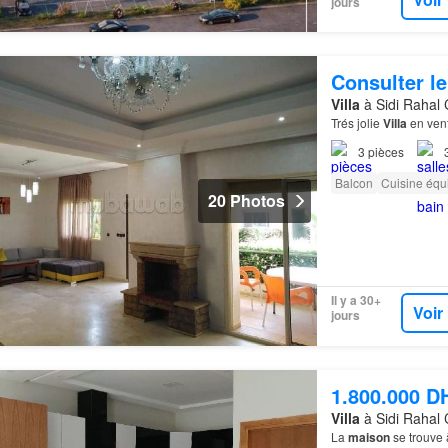
jours
Consulter le
Villa
à Sidi Rahal 
Trés jolie
Villa
en vent
3
pièces
Balcon
Cuisine équ
20 Photos
Il y a 30+
Voir
jours
1.800.000 D
Villa
à Sidi Rahal 
La
maison
se trouve 