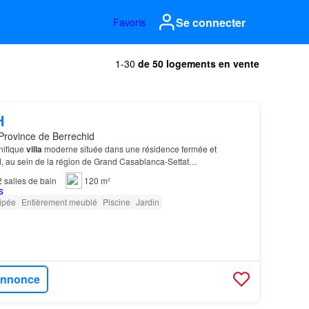
Se connecter
Favoris
1-30
de 50 logements en vente
H
Province de Berrechid
nifique
villa
moderne située dans une résidence fermée et
d, au sein de la région de Grand Casablanca-Settat…
2
salles de bain
120 m²
ipée
Entièrement meublé
Piscine
Jardin
'annonce