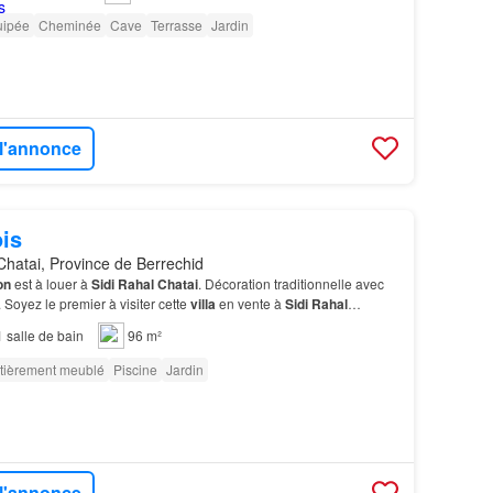
uipée
Cheminée
Cave
Terrasse
Jardin
 l'annonce
is
Chatai, Province de Berrechid
on
est à louer à
Sidi
Rahal
Chatai
. Décoration traditionnelle avec
Soyez le premier à visiter cette
villa
en vente à
Sidi
Rahal
1
salle de bain
96 m²
tièrement meublé
Piscine
Jardin
 l'annonce