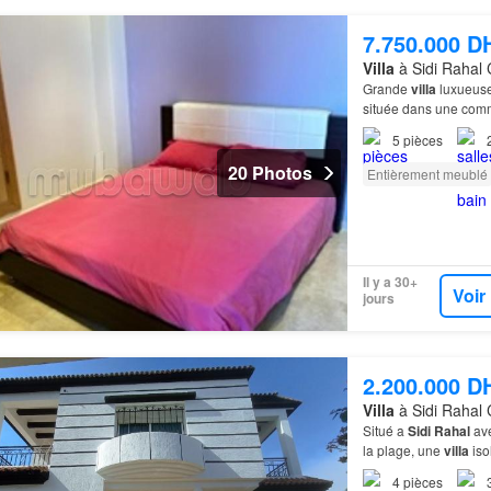
7.750.000 D
Villa
à Sidi Rahal 
Grande
villa
luxueuse
située dans une com
est accessible par pl
5
pièces
20 Photos
Entièrement meublé
Il y a 30+
Voir
jours
2.200.000 D
Villa
à Sidi Rahal 
Situé a
Sidi
Rahal
ave
la plage, une
villa
iso
4
pièces