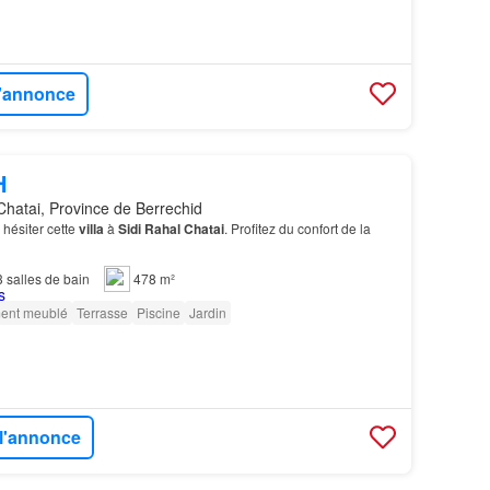
l'annonce
H
Chatai, Province de Berrechid
hésiter cette
villa
à
Sidi
Rahal
Chatai
. Profitez du confort de la
3
salles de bain
478 m²
ment meublé
Terrasse
Piscine
Jardin
 l'annonce