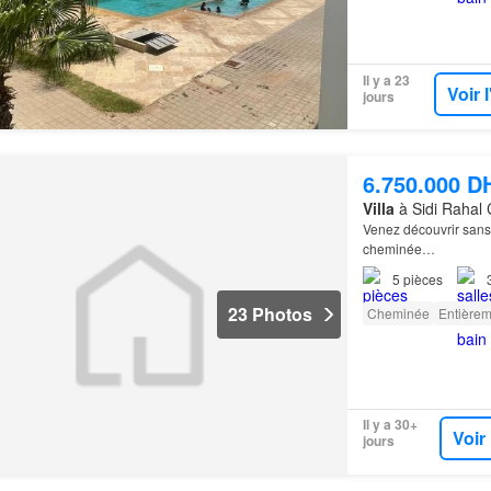
Il y a 23
Voir 
jours
6.750.000 D
Villa
à Sidi Rahal 
Venez découvrir sans 
cheminée…
5
pièces
23 Photos
Cheminée
Entière
Il y a 30+
Voir
jours