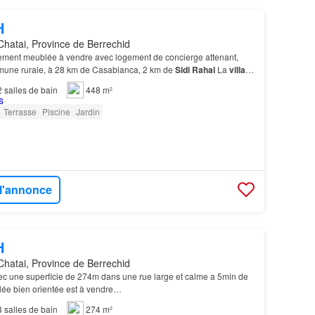
H
Chatai, Province de Berrechid
ment meublée à vendre avec logement de concierge attenant,
mune rurale, à 28 km de Casablanca, 2 km de
Sidi
Rahal
La
villa
usieurs chemins non revêtus, à 500 m de l…
2
salles de bain
448 m²
Terrasse
Piscine
Jardin
 l'annonce
H
Chatai, Province de Berrechid
c une superficie de 274m dans une rue large et calme a 5min de
lée bien orientée est à vendre…
3
salles de bain
274 m²