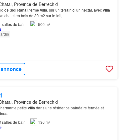
Chatai, Province de Berrechid
sud de
Sidi
Rahal
, ferme
villa
, sur un terrain d' un hectar, avec
villa
n chalet en bois de 30 m2 sur le toit,
4
salles de bain
500 m²
Jardin
l'annonce
H
Chatai, Province de Berrechid
charmante petite
villa
dans une résidence balnéaire fermée et
ines.
3
salles de bain
136 m²