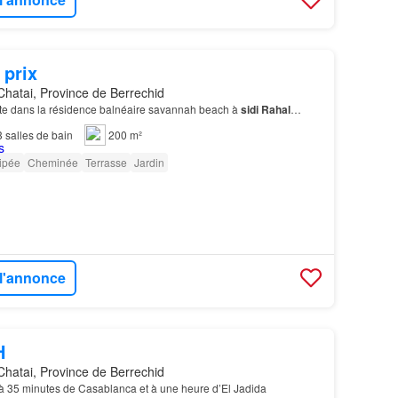
 prix
Chatai, Province de Berrechid
e dans la résidence balnéaire savannah beach à
sidi
Rahal
…
3
salles de bain
200 m²
ipée
Cheminée
Terrasse
Jardin
 l'annonce
H
Chatai, Province de Berrechid
à 35 minutes de Casablanca et à une heure d’El Jadida