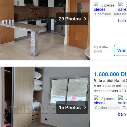
3
pièces
Cheminée
Terrasse
29 Photos
Il y a 30+
Voir
jours
1.600.000 D
Villa
à Sidi Rahal 
A ne pas rater cette 
demandée vers DA
3
pièces
15 Photos
Cuisine équipée
Te