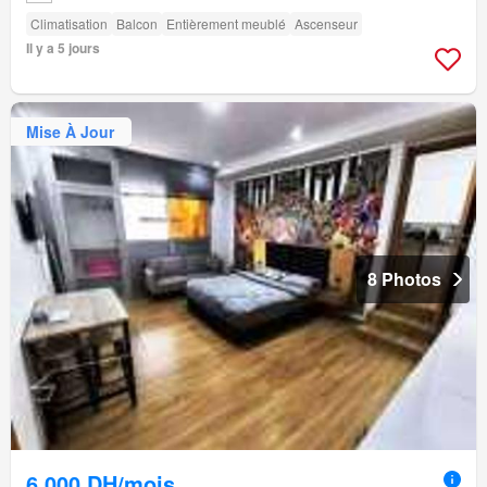
Climatisation
Balcon
Entièrement meublé
Ascenseur
Il y a 5 jours
Mise À Jour
8 Photos
6.000 DH/mois