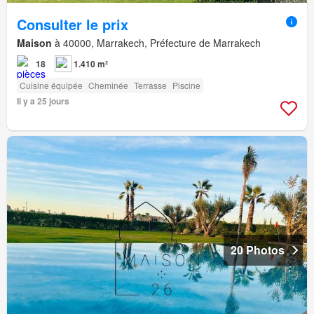
Consulter le prix
Maison
à 40000, Marrakech, Préfecture de Marrakech
18
1.410 m²
Cuisine équipée
Cheminée
Terrasse
Piscine
Il y a 25 jours
20 Photos