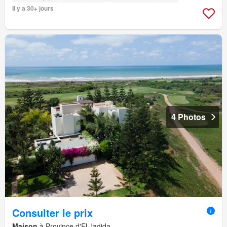
Il y a 30+ jours
4 Photos
Consulter le prix
Maison
à Province d'El Jadida