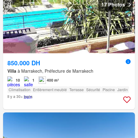
17 Photos
850.000 DH
Villa
à Marrakech, Préfecture de Marrakech
10
1
400 m²
Climatisation
Entièrement meublé
Terrasse
Sécurité
Piscine
Jardin
Il y a 30+ jours