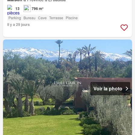
13
796 m²
Parking
Bureau
Cave
Terrasse
Piscine
Il y a 29 jours
Voir la photo