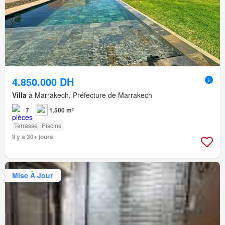
4.850.000 DH
Villa
à Marrakech, Préfecture de Marrakech
7
1.500 m²
Terrasse
Piscine
Il y a 30+ jours
Mise À Jour