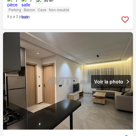
1
1
50 m²
Parking
Balcon
Cave
Non meublé
Il y a 2 jours
Voir la photo