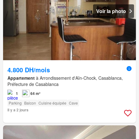
Voir la photo
4.800 DH/mois
Appartement
à Arrondissement d'Aîn-Chock, Casablanca,
Préfecture de Casablanca
1
64 m²
Parking
Balcon
Cuisine équipée
Cave
Il y a 2 jours