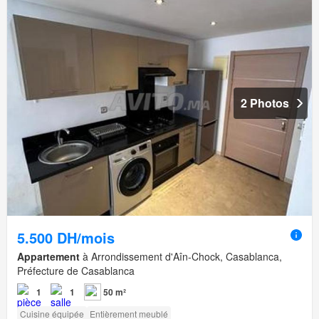
2 Photos
5.500 DH/mois
Appartement
à Arrondissement d'Aîn-Chock, Casablanca,
Préfecture de Casablanca
1
1
50 m²
Cuisine équipée
Entièrement meublé