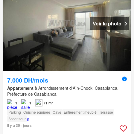
Voir la photo
7.000 DH/mois
Appartement
à Arrondissement d'Aîn-Chock, Casablanca,
Préfecture de Casablanca
1
1
71 m²
Parking
Cuisine équipée
Cave
Entièrement meublé
Terrasse
Ascenseur
Il y a 30+ jours