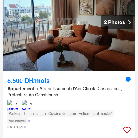
2 Photos
8.500 DH/mois
Appartement
à Arrondissement d'Aîn-Chock, Casablanca,
Préfecture de Casablanca
1
1
Parking
Climatisation
Cuisine équipée
Entièrement meublé
Ascenseur
Il y a 1 jour