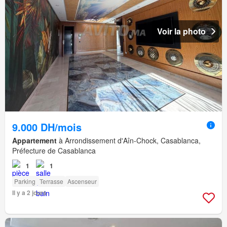
Voir la photo
9.000 DH/mois
Appartement
à Arrondissement d'Aîn-Chock, Casablanca,
Préfecture de Casablanca
1
1
Parking
Terrasse
Ascenseur
Il y a 2 jours