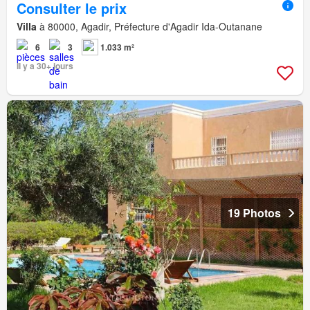
Consulter le prix
Villa
à 80000, Agadir, Préfecture d'Agadir Ida-Outanane
6
3
1.033 m²
Il y a 30+ jours
19 Photos