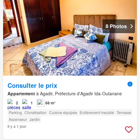
8 Photos
Consulter le prix
Appartement
à Agadir, Préfecture d'Agadir Ida-Outanane
2
1
68 m²
Parking
Climatisation
Cuisine équipée
Entièrement meublé
Terrasse
Ascenseur
Jardin
Il y a 1 jour