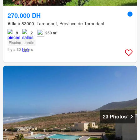
270.000 DH
Villa
à 83000, Taroudant, Province de Taroudant
9
2
250 m²
Piscine
Jardin
Il y a 30+ jours
23 Photos