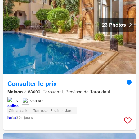
23 Photos
Consulter le prix
Maison
à 83000, Taroudant, Province de Taroudant
5
258 m²
Climatisation
Terrasse
Piscine
Jardin
Il y a 30+ jours