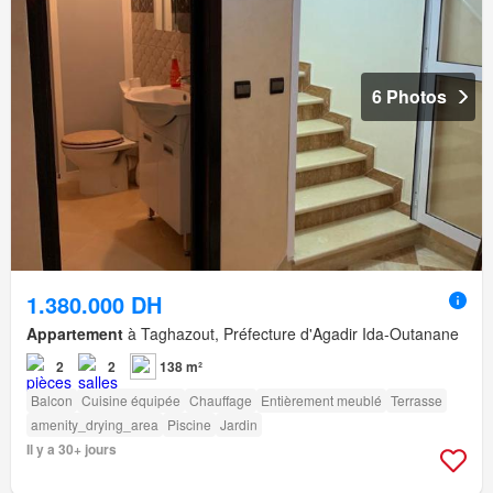
6 Photos
1.380.000 DH
Appartement
à Taghazout, Préfecture d'Agadir Ida-Outanane
2
2
138 m²
Balcon
Cuisine équipée
Chauffage
Entièrement meublé
Terrasse
amenity_drying_area
Piscine
Jardin
Il y a 30+ jours