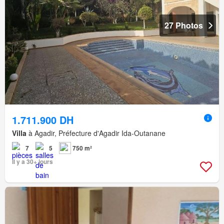
27 Photos
1.711.900 DH
Villa
à Agadir, Préfecture d'Agadir Ida-Outanane
7
5
750 m²
Il y a 30+ jours