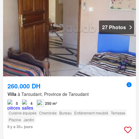
27 Photos
260.000 DH
Villa
à Taroudant, Province de Taroudant
5
4
250 m²
Cuisine équipée
Cheminée
Bureau
Entièrement meublé
Terrasse
Piscine
Jardin
Il y a 30+ jours