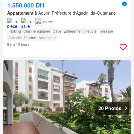
1.550.000 DH
Appartement
à Aourir, Préfecture d'Agadir Ida-Outanane
1
1
69 m²
Parking
Cuisine équipée
Cave
Entièrement meublé
Terrasse
Sécurité
Piscine
Ascenseur
Il y a 10 jours
20 Photos