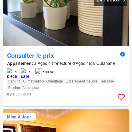
Consulter le prix
Appartement
à Agadir, Préfecture d'Agadir Ida-Outanane
1
1
100 m²
Parking
Climatisation
Chauffage
Entièrement meublé
Terrasse
Piscine
Ascenseur
Il y a 30+ jours
Mise À Jour