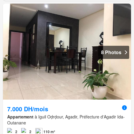
8 Photos
7.000 DH/mois
Appartement
à Iguil Oḍrḍour, Agadir, Préfecture d'Agadir Ida-
Outanane
2
2
110 m²