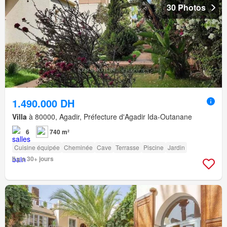
30 Photos
1.490.000 DH
Villa
à 80000, Agadir, Préfecture d'Agadir Ida-Outanane
6
740 m²
Cuisine équipée
Cheminée
Cave
Terrasse
Piscine
Jardin
Il y a 30+ jours