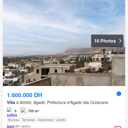
16 Photos
1.600.000 DH
Villa
à 80000, Agadir, Préfecture d'Agadir Ida-Outanane
5
750 m²
Bureau
Terrasse
Ascenseur
Jardin
Il y a 30+ jours