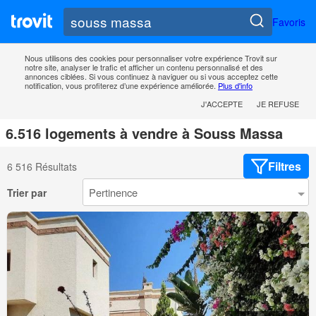
Favoris
Nous utilisons des cookies pour personnaliser votre expérience Trovit sur
notre site, analyser le trafic et afficher un contenu personnalisé et des
annonces ciblées. Si vous continuez à naviguer ou si vous acceptez cette
notification, vous profiterez d’une expérience améliorée.
Plus d'info
J'ACCEPTE
JE REFUSE
6.516 logements à vendre à Souss Massa
Filtres
6 516 Résultats
Trier par