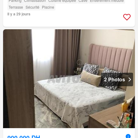
Parking
Climatisation
Cuisine équipée
Cave
Entièrement meublé
Terrasse
Sécurité
Piscine
Il y a 29 jours
2 Photos
900.000 DH