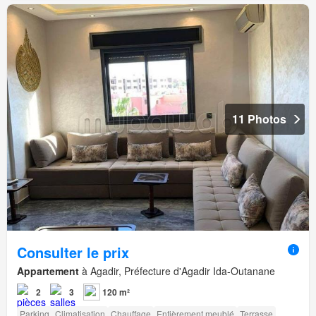
11 Photos
Consulter le prix
Appartement
à Agadir, Préfecture d'Agadir Ida-Outanane
2
3
120 m²
Parking
Climatisation
Chauffage
Entièrement meublé
Terrasse