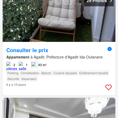
29 Photos
Consulter le prix
Appartement
à Agadir, Préfecture d'Agadir Ida-Outanane
2
1
93 m²
Parking
Climatisation
Balcon
Cuisine équipée
Entièrement meublé
Sécurité
Ascenseur
Il y a 10 jours