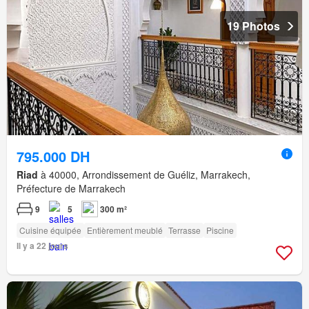
19 Photos
795.000 DH
Riad
à 40000, Arrondissement de Guéliz, Marrakech,
Préfecture de Marrakech
9
5
300 m²
Cuisine équipée
Entièrement meublé
Terrasse
Piscine
Il y a 22 jours