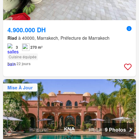
4.900.000 DH
Riad
à 40000, Marrakech, Préfecture de Marrakech
3
270 m²
Cuisine équipée
Il y a 22 jours
Mise À Jour
9 Photos