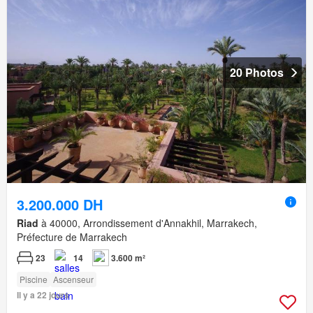
20 Photos
3.200.000 DH
Riad
à 40000, Arrondissement d'Annakhil, Marrakech,
Préfecture de Marrakech
23
14
3.600 m²
Piscine
Ascenseur
Il y a 22 jours