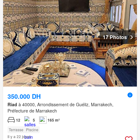
17 Photos
350.000 DH
Riad
à 40000, Arrondissement de Guéliz, Marrakech,
Préfecture de Marrakech
12
5
165 m²
Terrasse
Piscine
Il y a 22 jours