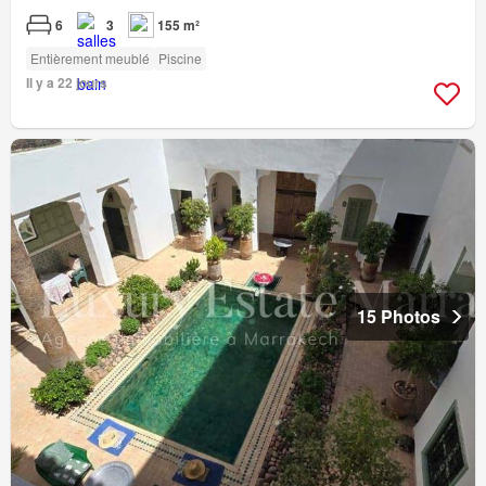
6
3
155 m²
Entièrement meublé
Piscine
Il y a 22 jours
15 Photos