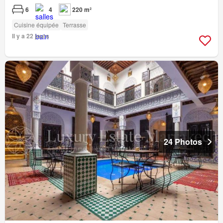
6
4
220 m²
Cuisine équipée
Terrasse
Il y a 22 jours
24 Photos