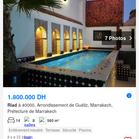
7 Photos
1.800.000 DH
Riad
à 40000, Arrondissement de Guéliz, Marrakech,
Préfecture de Marrakech
14
8
560 m²
Entièrement meublé
Terrasse
Sécurité
Piscine
Il y a 22 jours