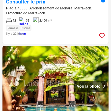
Consulter le prix
Riad
à 40000, Arrondissement de Menara, Marrakech,
Préfecture de Marrakech
42
33
2.400 m²
Terrasse
Piscine
Il y a 22 jours
Voir la photo