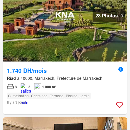
28 Photos
1.740 DH/mois
Riad
à 40000, Marrakech, Préfecture de Marrakech
8
5
1.000 m²
Climatisation
Cheminée
Terrasse
Piscine
Jardin
Il y a 3 jours