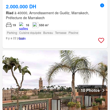
2.000.000 DH
Riad
à 40000, Arrondissement de Guéliz, Marrakech,
Préfecture de Marrakech
19
16
550 m²
Parking
Cuisine équipée
Bureau
Terrasse
Piscine
Il y a 22 jours
10 Photos