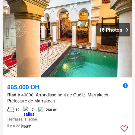
16 Photos
885.000 DH
Riad
à 40000, Arrondissement de Guéliz, Marrakech,
Préfecture de Marrakech
12
7
260 m²
Terrasse
Piscine
Il y a 22 jours