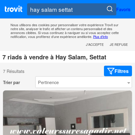
Favoris
Nous utilisons des cookies pour personnaliser votre expérience Trovit sur
notre site, analyser le trafic et afficher un contenu personnalisé et des
annonces ciblées. Si vous continuez à naviguer ou si vous acceptez cette
notification, vous profiterez d’une expérience améliorée.
Plus d'info
J'ACCEPTE
JE REFUSE
7 riads à vendre à Hay Salam, Settat
Filtres
7 Résultats
Trier par