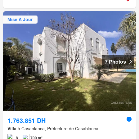
Mise À Jour
7 Photos
1.763.851 DH
Villa
à Casablanca, Préfecture de Casablanca
8
700 m²