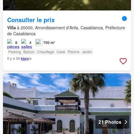
Consulter le prix
Villa
à 20000, Arrondissement d'Anfa, Casablanca, Préfecture
de Casablanca
8
4
700 m²
Parking
Balcon
Chauffage
Cave
Piscine
Jardin
Il y a 30+ jours
21 Photos