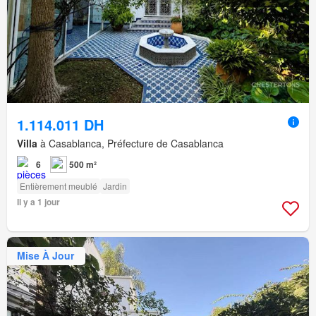
1.114.011 DH
Villa
à Casablanca, Préfecture de Casablanca
6
500 m²
Entièrement meublé
Jardin
Il y a 1 jour
Mise À Jour