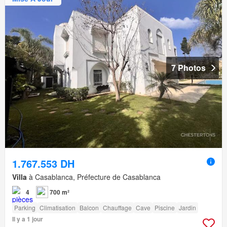
7 Photos
1.767.553 DH
Villa
à Casablanca, Préfecture de Casablanca
4
700 m²
Parking
Climatisation
Balcon
Chauffage
Cave
Piscine
Jardin
Il y a 1 jour