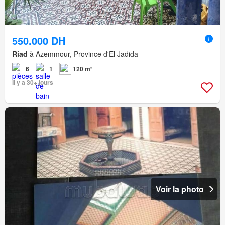
550.000 DH
Riad
à Azemmour, Province d'El Jadida
6
1
120 m²
Il y a 30+ jours
Voir la photo