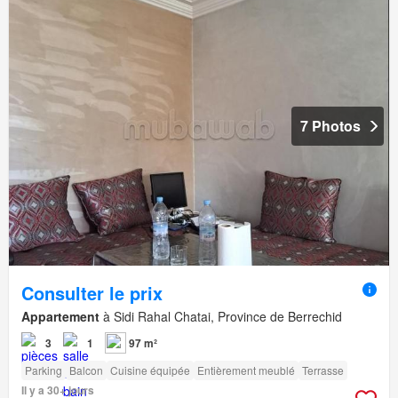
7 Photos
Consulter le prix
Appartement
à Sidi Rahal Chatai, Province de Berrechid
3
1
97 m²
Parking
Balcon
Cuisine équipée
Entièrement meublé
Terrasse
Il y a 30+ jours