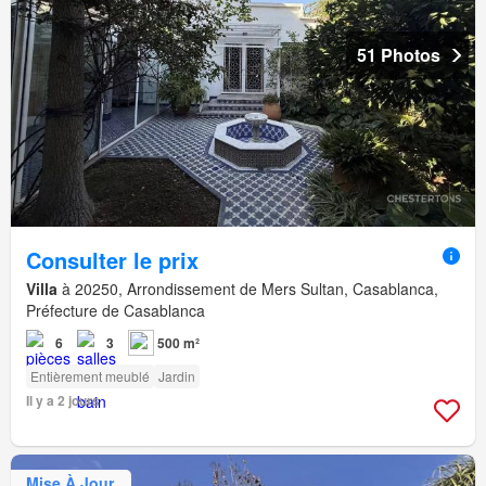
51 Photos
Consulter le prix
Villa
à 20250, Arrondissement de Mers Sultan, Casablanca,
Préfecture de Casablanca
6
3
500 m²
Entièrement meublé
Jardin
Il y a 2 jours
Mise À Jour