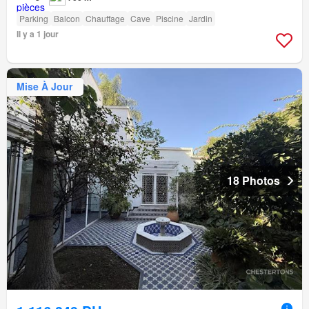
Parking
Balcon
Chauffage
Cave
Piscine
Jardin
Il y a 1 jour
Mise À Jour
18 Photos