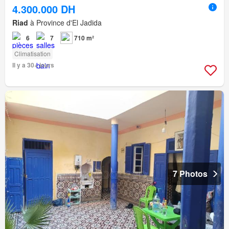
4.300.000 DH
Riad
à Province d'El Jadida
6
7
710 m²
Climatisation
Il y a 30+ jours
7 Photos