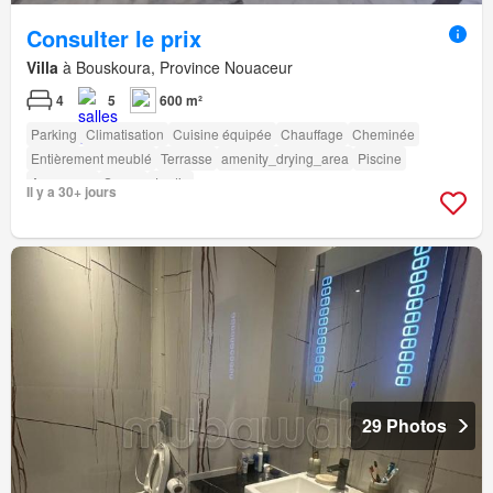
Consulter le prix
Villa
à Bouskoura, Province Nouaceur
4
5
600 m²
Parking
Climatisation
Cuisine équipée
Chauffage
Cheminée
Entièrement meublé
Terrasse
amenity_drying_area
Piscine
Ascenseur
Sauna
Jardin
Il y a 30+ jours
29 Photos