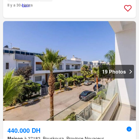
Il y a 30+ jours
19 Photos
440.000 DH
Maison
à 27182, Bouskoura, Province Nouaceur