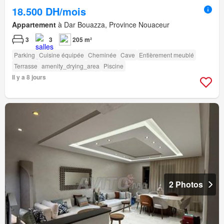
18.500 DH/mois
Appartement
à Dar Bouazza, Province Nouaceur
3
3
205 m²
Parking
Cuisine équipée
Cheminée
Cave
Entièrement meublé
Terrasse
amenity_drying_area
Piscine
Il y a 8 jours
2 Photos