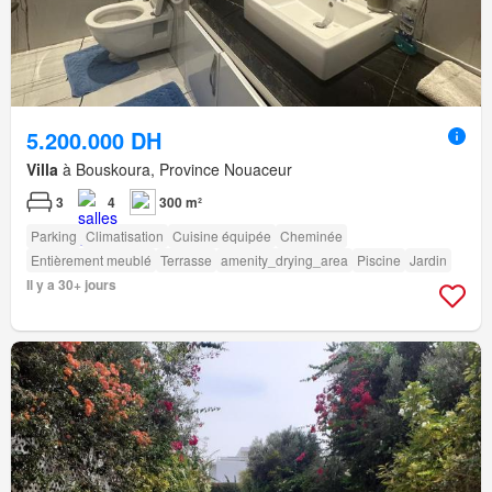
5.200.000 DH
Villa
à Bouskoura, Province Nouaceur
3
4
300 m²
Parking
Climatisation
Cuisine équipée
Cheminée
Entièrement meublé
Terrasse
amenity_drying_area
Piscine
Jardin
Il y a 30+ jours