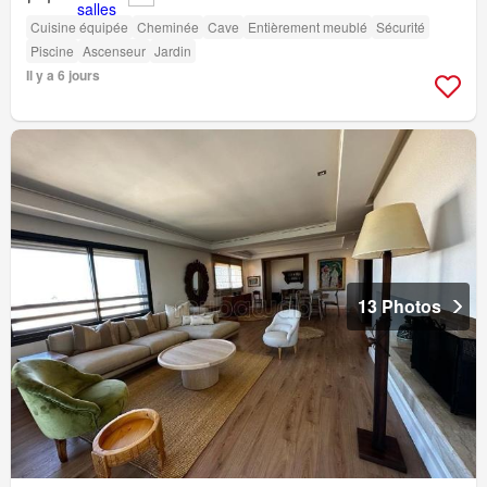
Cuisine équipée
Cheminée
Cave
Entièrement meublé
Sécurité
Piscine
Ascenseur
Jardin
Il y a 6 jours
13 Photos