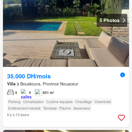
5 Photos
35.000 DH/mois
Villa
à Bouskoura, Province Nouaceur
4
4
651 m²
Parking
Climatisation
Cuisine équipée
Chauffage
Cheminée
Entièrement meublé
Terrasse
Piscine
Ascenseur
Il y a 13 jours