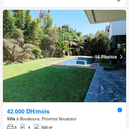
16 Photos
42.000 DH/mois
Villa
à Bouskoura, Province Nouaceur
5
4
830 m²