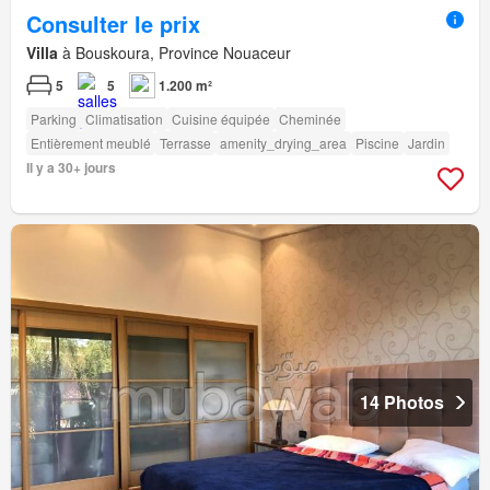
Consulter le prix
Villa
à Bouskoura, Province Nouaceur
5
5
1.200 m²
Parking
Climatisation
Cuisine équipée
Cheminée
Entièrement meublé
Terrasse
amenity_drying_area
Piscine
Jardin
Il y a 30+ jours
14 Photos