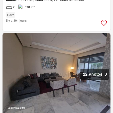
7
330 m²
Cave
Il y a 30+ jours
22 Photos