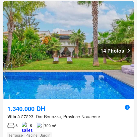
14 Photos
1.340.000 DH
Villa
à 27223, Dar Bouazza, Province Nouaceur
6
5
700 m²
Terrasse
Piscine
Jardin