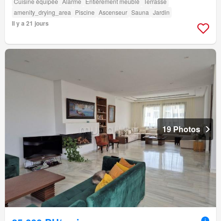
Cuisine équipée
Alarme
Entièrement meublé
Terrasse
amenity_drying_area
Piscine
Ascenseur
Sauna
Jardin
Il y a 21 jours
19 Photos