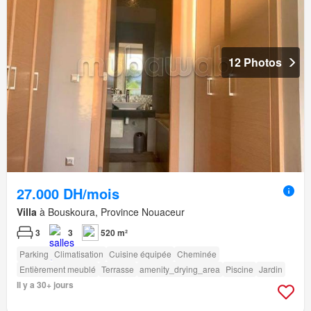
12 Photos
27.000 DH/mois
Villa
à Bouskoura, Province Nouaceur
3
3
520 m²
Parking
Climatisation
Cuisine équipée
Cheminée
Entièrement meublé
Terrasse
amenity_drying_area
Piscine
Jardin
Il y a 30+ jours