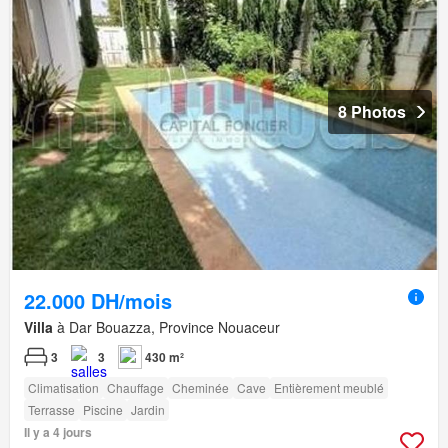
8 Photos
22.000 DH/mois
Villa
à Dar Bouazza, Province Nouaceur
3
3
430 m²
Climatisation
Chauffage
Cheminée
Cave
Entièrement meublé
Terrasse
Piscine
Jardin
Il y a 4 jours