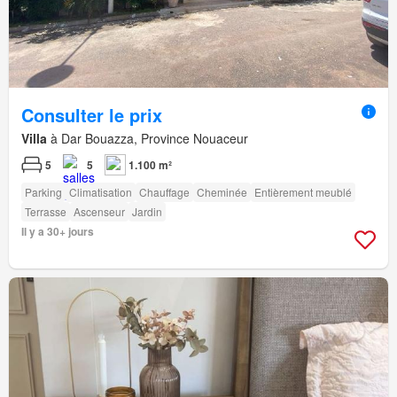
Consulter le prix
Villa
à Dar Bouazza, Province Nouaceur
5
5
1.100 m²
Parking
Climatisation
Chauffage
Cheminée
Entièrement meublé
Terrasse
Ascenseur
Jardin
Il y a 30+ jours