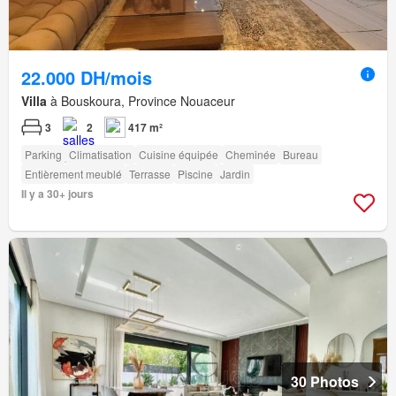
22.000 DH/mois
Villa
à Bouskoura, Province Nouaceur
3
2
417 m²
Parking
Climatisation
Cuisine équipée
Cheminée
Bureau
Entièrement meublé
Terrasse
Piscine
Jardin
Il y a 30+ jours
30 Photos