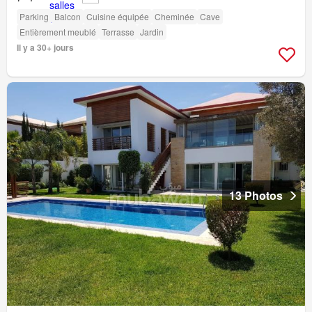
Parking
Balcon
Cuisine équipée
Cheminée
Cave
Entièrement meublé
Terrasse
Jardin
Il y a 30+ jours
13 Photos