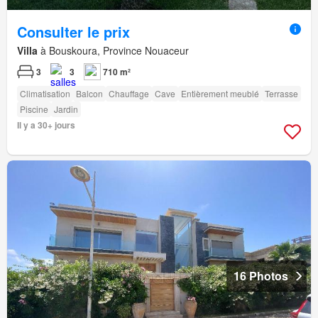
Consulter le prix
Villa
à Bouskoura, Province Nouaceur
3
3
710 m²
Climatisation
Balcon
Chauffage
Cave
Entièrement meublé
Terrasse
Piscine
Jardin
Il y a 30+ jours
16 Photos