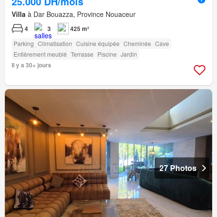
25.000 DH/mois
Villa
à Dar Bouazza, Province Nouaceur
4
3
425 m²
Parking
Climatisation
Cuisine équipée
Cheminée
Cave
Entièrement meublé
Terrasse
Piscine
Jardin
Il y a 30+ jours
27 Photos