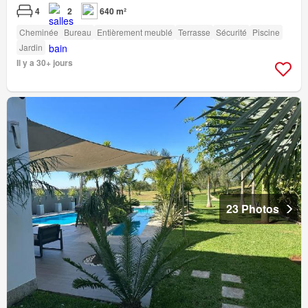
4
2
640 m²
Cheminée
Bureau
Entièrement meublé
Terrasse
Sécurité
Piscine
Jardin
Il y a 30+ jours
23 Photos