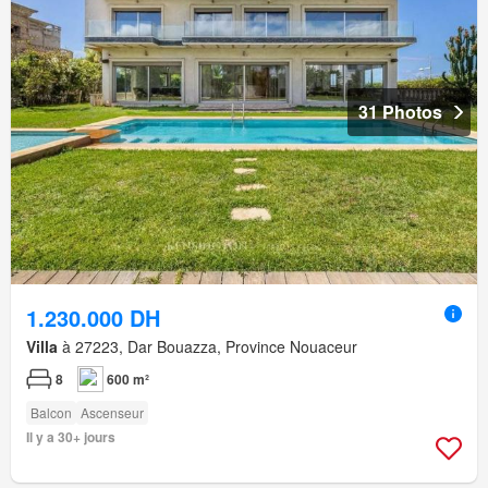
31 Photos
1.230.000 DH
Villa
à 27223, Dar Bouazza, Province Nouaceur
8
600 m²
Balcon
Ascenseur
Il y a 30+ jours