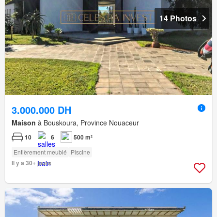
14 Photos
3.000.000 DH
Maison
à Bouskoura, Province Nouaceur
10
6
500 m²
Entièrement meublé
Piscine
Il y a 30+ jours