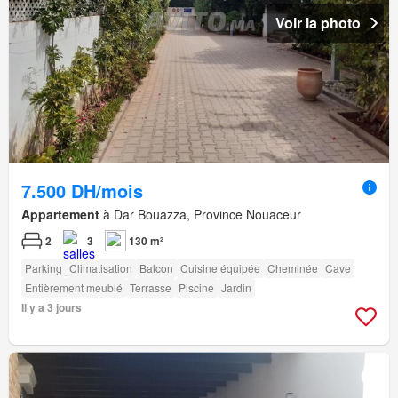
Voir la photo
7.500 DH/mois
Appartement
à Dar Bouazza, Province Nouaceur
2
3
130 m²
Parking
Climatisation
Balcon
Cuisine équipée
Cheminée
Cave
Entièrement meublé
Terrasse
Piscine
Jardin
Il y a 3 jours