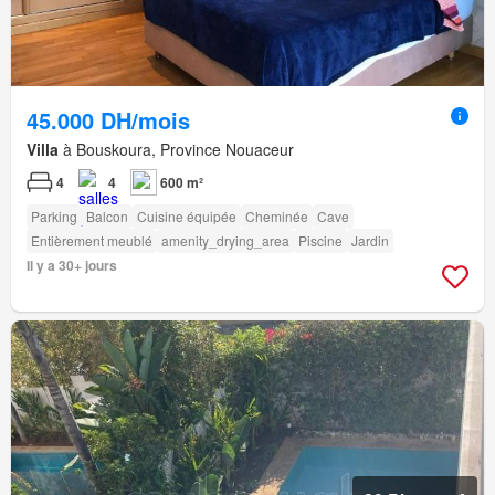
45.000 DH/mois
Villa
à Bouskoura, Province Nouaceur
4
4
600 m²
Parking
Balcon
Cuisine équipée
Cheminée
Cave
Entièrement meublé
amenity_drying_area
Piscine
Jardin
Il y a 30+ jours