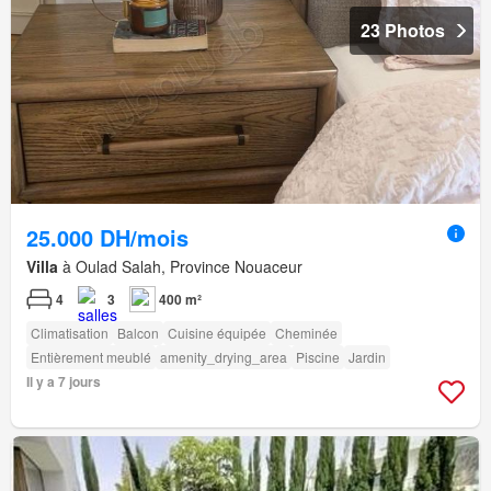
23 Photos
25.000 DH/mois
Villa
à Oulad Salah, Province Nouaceur
4
3
400 m²
Climatisation
Balcon
Cuisine équipée
Cheminée
Entièrement meublé
amenity_drying_area
Piscine
Jardin
Il y a 7 jours