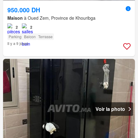
950.000 DH
Maison
à Oued Zem, Province de Khouribga
2
2
Parking
Balcon
Terrasse
Il y a 9 jours
Voir la photo