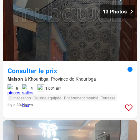
13 Photos
Consulter le prix
Maison
à Khouribga, Province de Khouribga
6
4
1.001 m²
Climatisation
Cuisine équipée
Entièrement meublé
Terrasse
Il y a 30+ jours