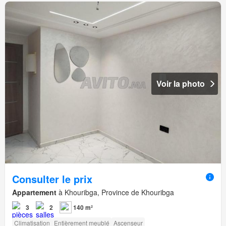
Voir la photo
Consulter le prix
Appartement
à Khouribga, Province de Khouribga
3
2
140 m²
Climatisation
Entièrement meublé
Ascenseur