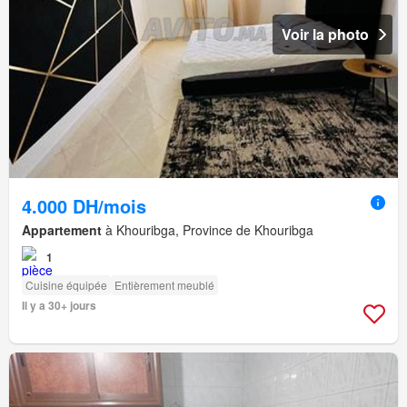
Voir la photo
4.000 DH/mois
Appartement
à Khouribga, Province de Khouribga
1
Cuisine équipée
Entièrement meublé
Il y a 30+ jours