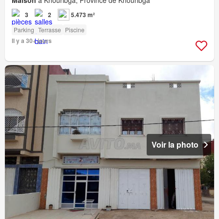
Maison
à Khouribga, Province de Khouribga
3
2
5.473 m²
Parking
Terrasse
Piscine
Il y a 30+ jours
Voir la photo