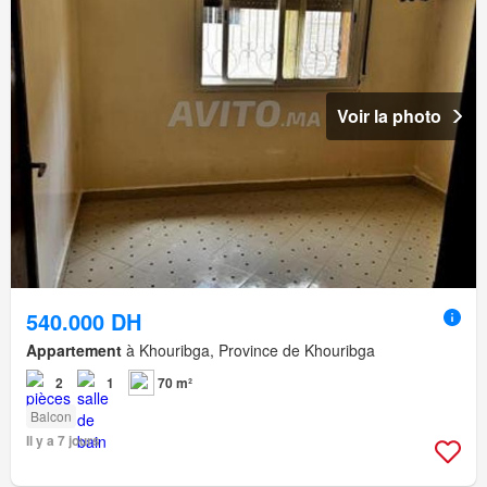
Voir la photo
540.000 DH
Appartement
à Khouribga, Province de Khouribga
2
1
70 m²
Balcon
Il y a 7 jours