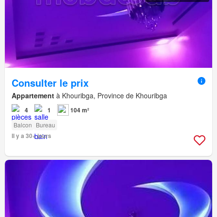
Consulter le prix
Appartement
à Khouribga, Province de Khouribga
4
1
104 m²
Balcon
Bureau
Il y a 30+ jours