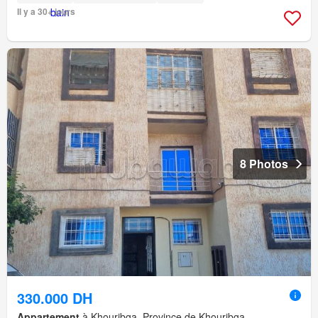
Il y a 30+ jours
8 Photos
330.000 DH
Appartement
à Khouribga, Province de Khouribga