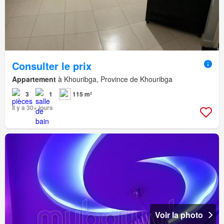
Consulter le prix
Appartement
à Khouribga, Province de Khouribga
3
1
115 m²
Il y a 30+ jours
Voir la photo