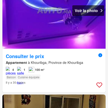
Voir la photo
Consulter le prix
Appartement
à Khouribga, Province de Khouribga
4
1
100 m²
Balcon
Cuisine équipée
Il y a 30+ jours