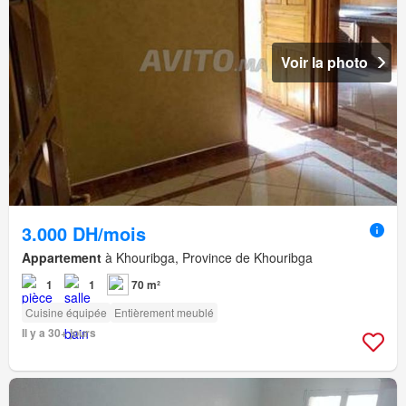
Voir la photo
3.000 DH/mois
Appartement
à Khouribga, Province de Khouribga
1
1
70 m²
Cuisine équipée
Entièrement meublé
Il y a 30+ jours