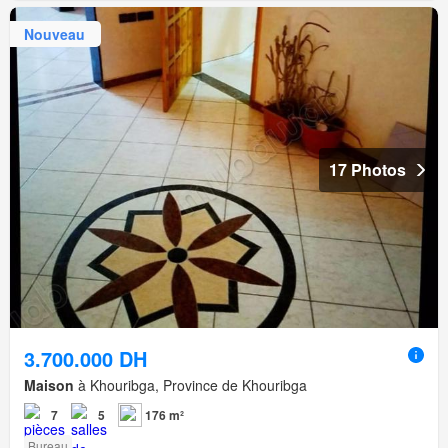
Nouveau
17 Photos
3.700.000 DH
Maison
à Khouribga, Province de Khouribga
7
5
176 m²
Bureau