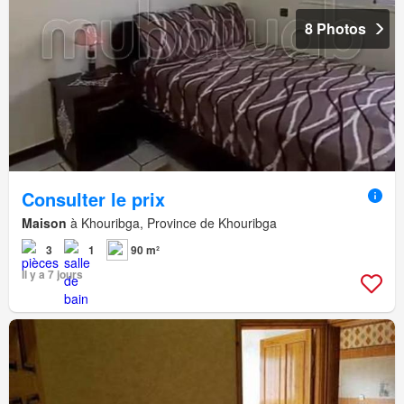
8 Photos
Consulter le prix
Maison
à Khouribga, Province de Khouribga
3
1
90 m²
Il y a 7 jours