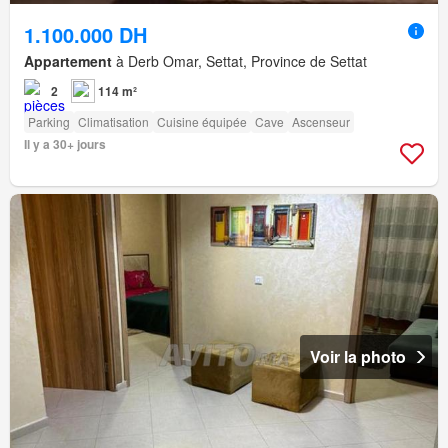
1.100.000 DH
Appartement
à Derb Omar, Settat, Province de Settat
2
114 m²
Parking
Climatisation
Cuisine équipée
Cave
Ascenseur
Il y a 30+ jours
Voir la photo