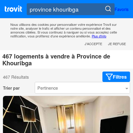
Favoris
Nous utilisons des cookies pour personnaliser votre expérience Trovit sur
notre site, analyser le trafic et afficher un contenu personnalisé et des
annonces ciblées. Si vous continuez à naviguer ou si vous acceptez cette
notification, vous profiterez d’une expérience améliorée.
Plus d'info
J'ACCEPTE
JE REFUSE
467 logements à vendre à Province de
Khouribga
Filtres
467 Résultats
Trier par