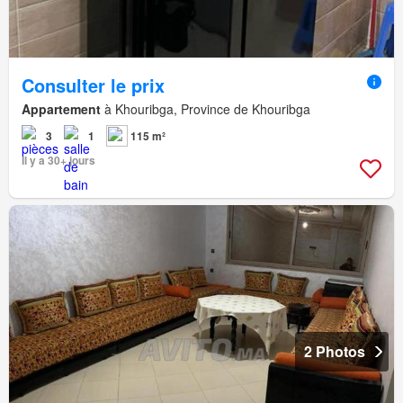
Consulter le prix
Appartement
à Khouribga, Province de Khouribga
3
1
115 m²
Il y a 30+ jours
2 Photos