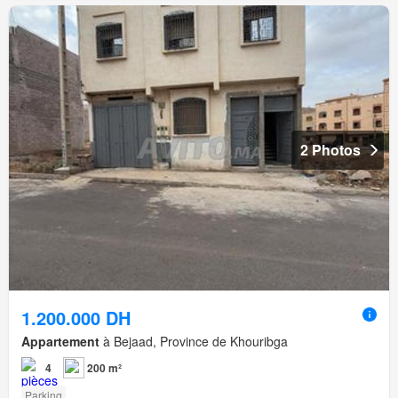
2 Photos
1.200.000 DH
Appartement
à Bejaad, Province de Khouribga
4
200 m²
Parking