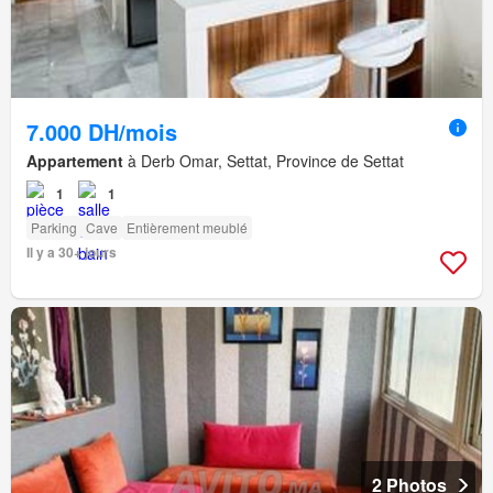
7.000 DH/mois
Appartement
à Derb Omar, Settat, Province de Settat
1
1
Parking
Cave
Entièrement meublé
Il y a 30+ jours
2 Photos