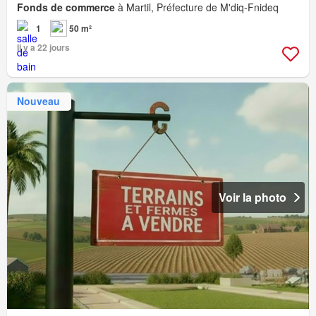
Fonds de commerce
à Martil, Préfecture de M'diq-Fnideq
1
50 m²
Il y a 22 jours
Nouveau
Voir la photo