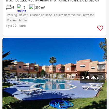
à Sidi Bouzid, Moulay Abdellah Amghar, Province d'El Jadida
4
2
200 m²
Parking
Balcon
Cuisine équipée
Entièrement meublé
Terrasse
Piscine
Jardin
Il y a 30+ jours
2 Photos