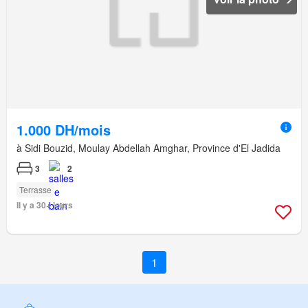
1.000 DH/mois
à Sidi Bouzid, Moulay Abdellah Amghar, Province d'El Jadida
3
2
Terrasse
Il y a 30+ jours
1