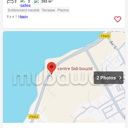
2
2
265 m²
Entièrement meublé
Terrasse
Piscine
Il y a 1 jour
2 Photos