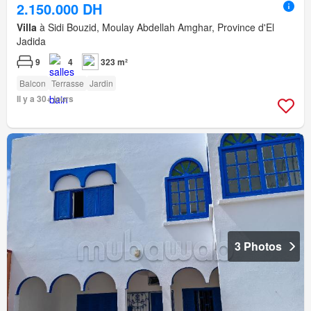
2.150.000 DH
Villa
à Sidi Bouzid, Moulay Abdellah Amghar, Province d'El
Jadida
9
4
323 m²
Balcon
Terrasse
Jardin
Il y a 30+ jours
3 Photos