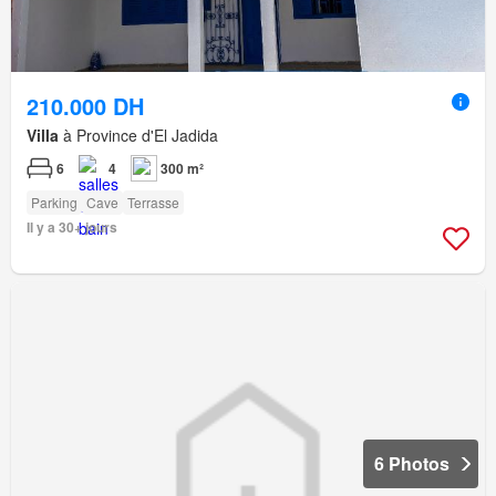
210.000 DH
Villa
à Province d'El Jadida
6
4
300 m²
Parking
Cave
Terrasse
Il y a 30+ jours
6 Photos