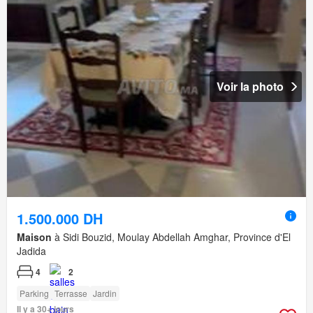
Voir la photo
1.500.000 DH
Maison
à Sidi Bouzid, Moulay Abdellah Amghar, Province d'El
Jadida
4
2
Parking
Terrasse
Jardin
Il y a 30+ jours