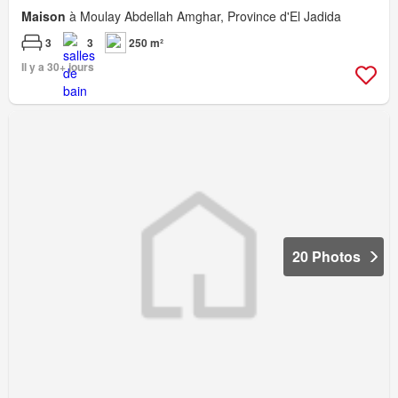
Maison
à Moulay Abdellah Amghar, Province d'El Jadida
3
3
250 m²
Il y a 30+ jours
20 Photos