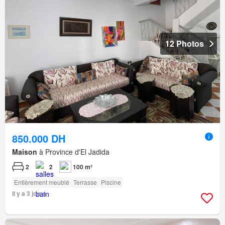
12 Photos
850.000 DH
Maison
à Province d'El Jadida
2
2
100 m²
Entièrement meublé
Terrasse
Piscine
Il y a 3 jours