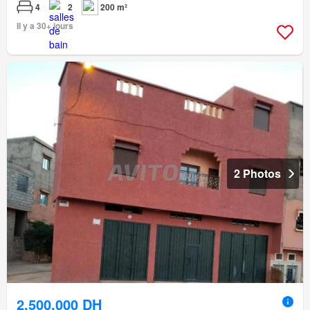
4
2
200 m²
Il y a 30+ jours
2 Photos
2.500.000 DH