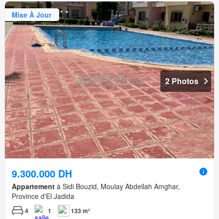
Mise À Jour
2 Photos
9.300.000 DH
Appartement
à Sidi Bouzid, Moulay Abdellah Amghar,
Province d'El Jadida
4
1
133 m²