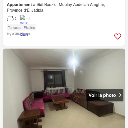
Appartement
à Sidi Bouzid, Moulay Abdellah Amghar,
Province d'El Jadida
2
1
Terrasse
Piscine
Il y a 30+ jours
Voir la photo