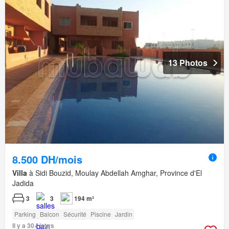
13 Photos
8.500 DH/mois
Villa
à Sidi Bouzid, Moulay Abdellah Amghar, Province d'El
Jadida
3
3
194 m²
Parking
Balcon
Sécurité
Piscine
Jardin
Il y a 30+ jours