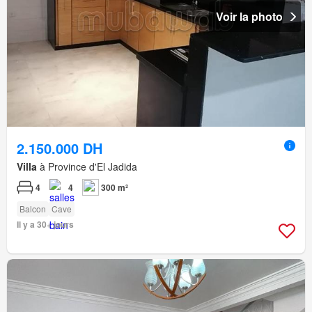
Voir la photo
2.150.000 DH
Villa
à Province d'El Jadida
4
4
300 m²
Balcon
Cave
Il y a 30+ jours