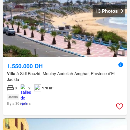
13 Photos
1.550.000 DH
Villa
à Sidi Bouzid, Moulay Abdellah Amghar, Province d'El
Jadida
3
2
170 m²
Jardin
Il y a 30+ jours