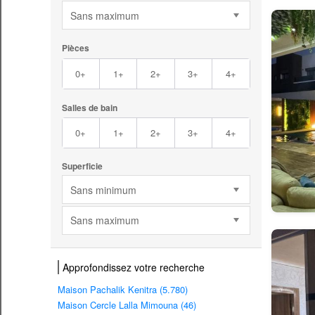
Sans maximum
Pièces
0+
1+
2+
3+
4+
Salles de bain
0+
1+
2+
3+
4+
Superficie
Sans minimum
Sans maximum
Approfondissez votre recherche
Maison Pachalik Kenitra (5.780)
Maison Cercle Lalla Mimouna (46)