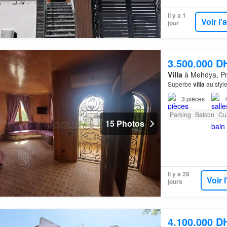
Il y a 1
Voir l
jour
3.500.000 D
Villa
à Mehdya, Pr
Superbe
villa
au styl
3
pièces
Parking
Balcon
Cu
15 Photos
Il y a 28
Voir 
jours
4.100.000 D