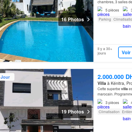
chambres, 3 salles d
5
pièces
16 Photos
Parking
Climatisati
Il y a 30+
Voir
jours
2.000.000 D
 Jour
Villa
à Kénitra, Pr
Cette superbe
villa
es
marocain. Programmez
Kénitra
. Climatisati
3
pièces
19 Photos
Climatisation
Entiè