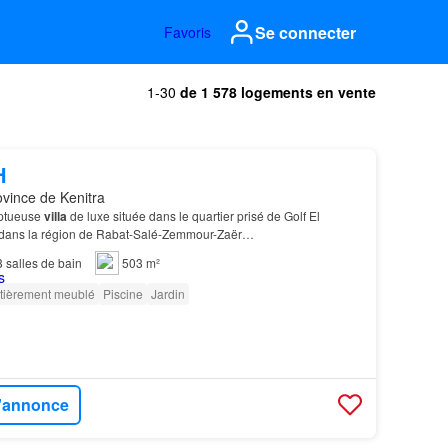
Se connecter
Favoris
1-30
de 1 578 logements en vente
H
ovince de Kenitra
mptueuse
villa
de luxe située dans le quartier prisé de Golf El
 dans la région de Rabat-Salé-Zemmour-Zaër…
3
salles de bain
503 m²
tièrement meublé
Piscine
Jardin
l'annonce