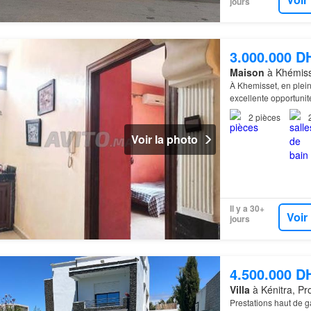
jours
3.000.000 D
Maison
à Khémiss
À Khemisset, en plein 
excellente opportunit
2
pièces
Voir la photo
Il y a 30+
Voir
jours
4.500.000 D
Villa
à Kénitra, Pr
Prestations haut de 