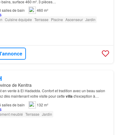
e bains, surface 460 m². 3 pièces…
3
salles de bain
460 m²
on
Cuisine équipée
Terrasse
Piscine
Ascenseur
Jardin
 l'annonce
H
ovince de Kenitra
t en vente à El Hadadda. Confort et tradition avec un beau salon
 dès maintenant votre visite pour cette
villa
d'exception à
on…
4
salles de bain
132 m²
rement meublé
Terrasse
Jardin