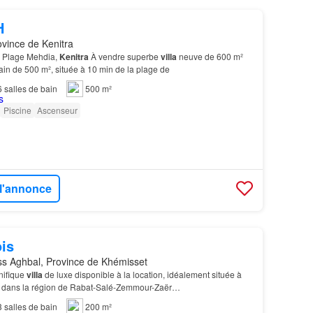
H
ovince de Kenitra
& Plage Mehdia,
Kenitra
À vendre superbe
villa
neuve de 600 m²
rain de 500 m², située à 10 min de la plage de
6
salles de bain
500 m²
Piscine
Ascenseur
 l'annonce
is
s Aghbal, Province de Khémisset
nifique
villa
de luxe disponible à la location, idéalement située à
, dans la région de Rabat-Salé-Zemmour-Zaër…
3
salles de bain
200 m²