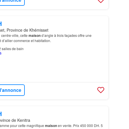
H
et, Province de Khémisset
centre-ville, cette
maison
d’angle à trois façades offre une
é d’allier commerce et habitation.
2
salles de bain
 l'annonce
H
ovince de Kenitra
gamme pour cette magnifique
maison
en vente. Prix 450 000 DH. 5