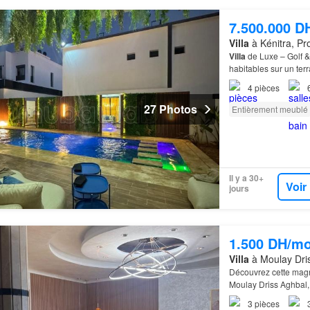
7.500.000 D
Villa
à Kénitra, Pr
Villa
de Luxe – Golf 
habitables sur un ter
4
pièces
27 Photos
Entièrement meublé
Il y a 30+
Voir
jours
1.500 DH/mo
Villa
à Moulay Dris
Découvrez cette mag
Moulay Driss Aghbal
3
pièces