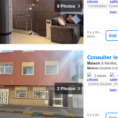
8 Photos
Climatisation
Cuisi
Il y a 30+
Voir
jours
Consulter le
Maison
à Kénitra,
Maison
meublée à l
2
pièces
Cuisine équipée
En
2 Photos
Il y a 30+
Voir