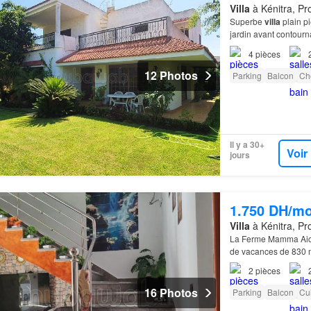
Villa
à Kénitra, Pr
Superbe
villa
plain pi
jardin avant contourn
4
pièces
12 Photos
Parking
Balcon
Ch
Il y a 30+
Voir
jours
1.750 DH/mo
Villa
à Kénitra, Pr
La Ferme Mamma Aicha
de vacances de 830 m²
Mehdia, 31 km de la 
2
pièces
16 Photos
Parking
Balcon
Cu