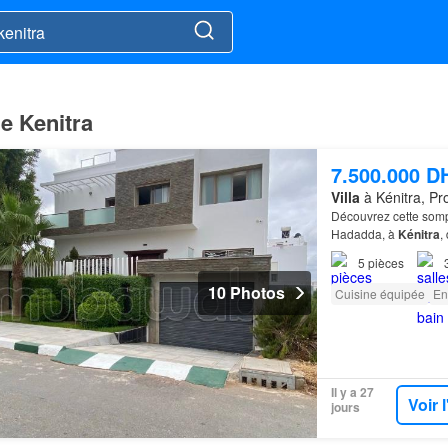
e Kenitra
7.500.000 D
Villa
à Kénitra, Pr
Découvrez cette so
Hadadda, à
Kénitra
,
5
pièces
10 Photos
Cuisine équipée
En
Il y a 27
Voir 
jours