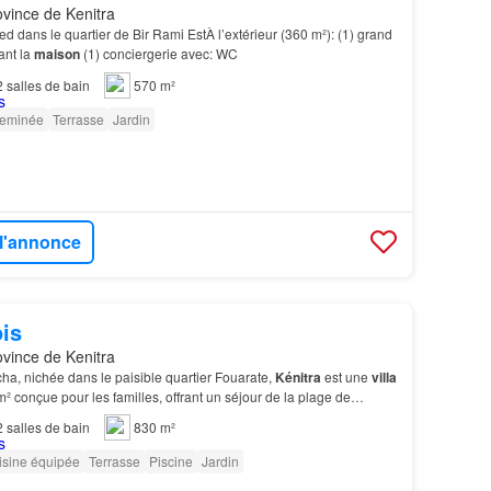
ovince de Kenitra
ed dans le quartier de Bir Rami EstÀ l’extérieur (360 m²): (1) grand
ant la
maison
(1) conciergerie avec: WC
2
salles de bain
570 m²
eminée
Terrasse
Jardin
 l'annonce
is
ovince de Kenitra
, nichée dans le paisible quartier Fouarate,
Kénitra
est une
villa
 conçue pour les familles, offrant un séjour de la plage de
Marina de Bouregreg et de la Tour Has…
2
salles de bain
830 m²
isine équipée
Terrasse
Piscine
Jardin