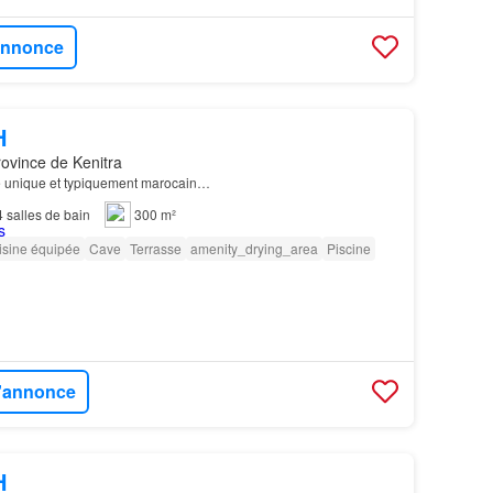
'annonce
H
ovince de Kenitra
e unique et typiquement marocain…
4
salles de bain
300 m²
isine équipée
Cave
Terrasse
amenity_drying_area
Piscine
l'annonce
H