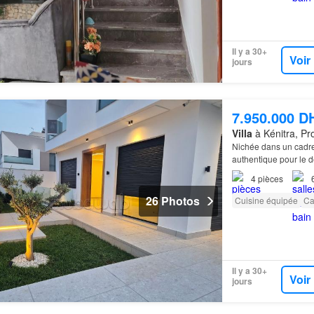
Il y a 30+
Voir
jours
7.950.000 D
Villa
à Kénitra, Pr
Nichée dans un cadr
authentique pour le de
4
pièces
26 Photos
Cuisine équipée
Ca
Il y a 30+
Voir
jours