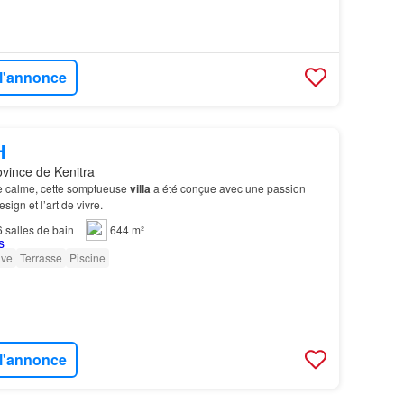
 l'annonce
H
ovince de Kenitra
e calme, cette somptueuse
villa
a été conçue avec une passion
sign et l’art de vivre.
6
salles de bain
644 m²
ve
Terrasse
Piscine
 l'annonce