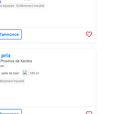
ne équipée
Entièrement meublé
 l'annonce
 prix
 Province de Kenitra
ouer…
1
salle de bain
120 m²
tièrement meublé
 l'annonce