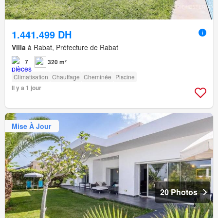
1.441.499 DH
Villa
à Rabat, Préfecture de Rabat
7
320 m²
Climatisation
Chauffage
Cheminée
Piscine
Il y a 1 jour
Mise À Jour
20 Photos