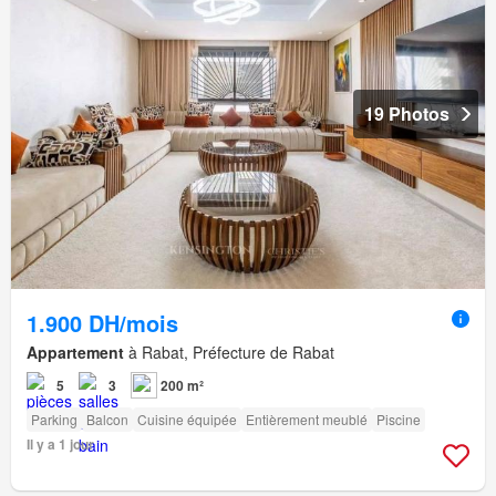
19 Photos
1.900 DH/mois
Appartement
à Rabat, Préfecture de Rabat
5
3
200 m²
Parking
Balcon
Cuisine équipée
Entièrement meublé
Piscine
Il y a 1 jour