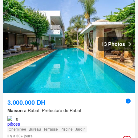
13 Photos
3.000.000 DH
Maison
à Rabat, Préfecture de Rabat
5
Cheminée
Bureau
Terrasse
Piscine
Jardin
Il y a 30+ jours