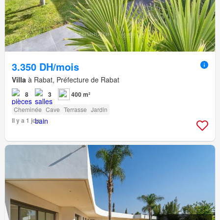
3.350 DH/mois
Villa
à Rabat, Préfecture de Rabat
8
3
400 m²
Cheminée
Cave
Terrasse
Jardin
Il y a 1 jour