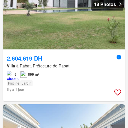
18 Photos
2.604.619 DH
Villa
à Rabat, Préfecture de Rabat
5
899 m²
Piscine
Jardin
Il y a 1 jour