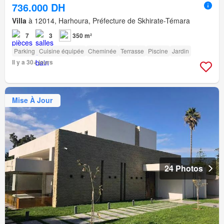
736.000 DH
Villa
à 12014, Harhoura, Préfecture de Skhirate-Témara
7
3
350 m²
Parking
Cuisine équipée
Cheminée
Terrasse
Piscine
Jardin
Il y a 30+ jours
Mise À Jour
24 Photos