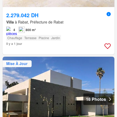
2.279.042 DH
Villa
à Rabat, Préfecture de Rabat
4
800 m²
Chauffage
Terrasse
Piscine
Jardin
Il y a 1 jour
Mise À Jour
18 Photos