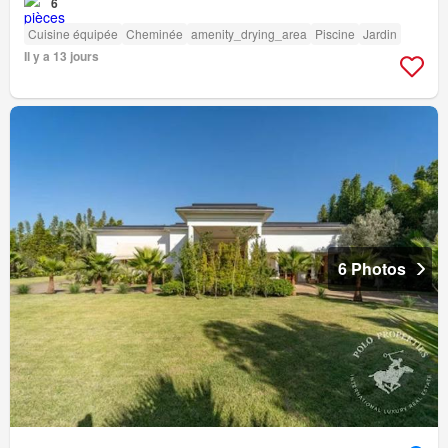
6
Cuisine équipée
Cheminée
amenity_drying_area
Piscine
Jardin
Il y a 13 jours
6 Photos