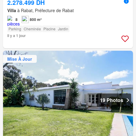
2.278.499 DH
Villa
à Rabat, Préfecture de Rabat
8
800 m²
Parking
Cheminée
Piscine
Jardin
Il y a 1 jour
Mise À Jour
19 Photos