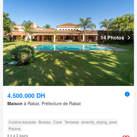
14 Photos
4.500.000 DH
Maison
à Rabat, Préfecture de Rabat
Cuisine équipée
Bureau
Cave
Terrasse
amenity_drying_area
Piscine
Il y a 3 jours