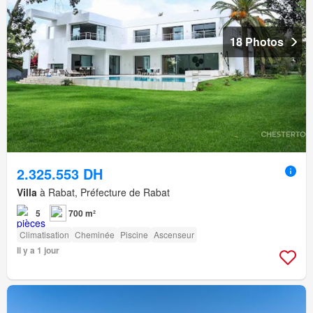
18 Photos
2.325.553 DH
Villa
à Rabat, Préfecture de Rabat
5
700 m²
Climatisation
Cheminée
Piscine
Ascenseur
Il y a 1 jour