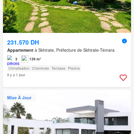
231.570 DH
Appartement
à Skhirate, Préfecture de Skhirate-Témara
3
139 m²
Climatisation
Cheminée
Terrasse
Piscine
Il y a 1 jour
Mise À Jour