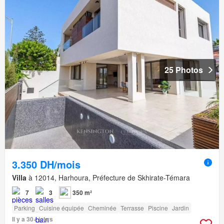
25 Photos
3.350 DH/mois
Villa
à 12014, Harhoura, Préfecture de Skhirate-Témara
7
3
350 m²
Parking
Cuisine équipée
Cheminée
Terrasse
Piscine
Jardin
Il y a 30+ jours