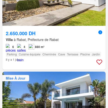
2.650.000 DH
Villa
à Rabat, Préfecture de Rabat
6
4
880 m²
Parking
Cuisine équipée
Cheminée
Cave
Terrasse
Piscine
Jardin
Il y a 1 jour
Mise À Jour