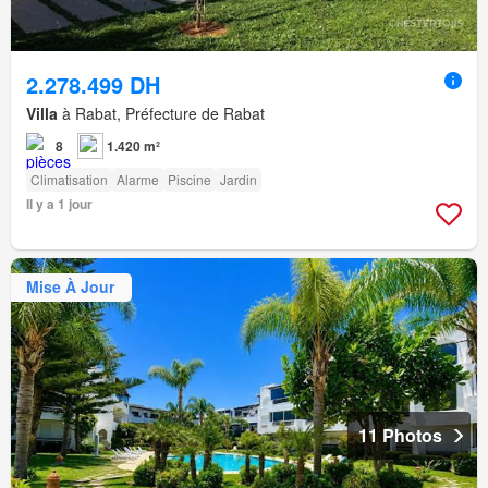
2.278.499 DH
Villa
à Rabat, Préfecture de Rabat
8
1.420 m²
Climatisation
Alarme
Piscine
Jardin
Il y a 1 jour
Mise À Jour
11 Photos