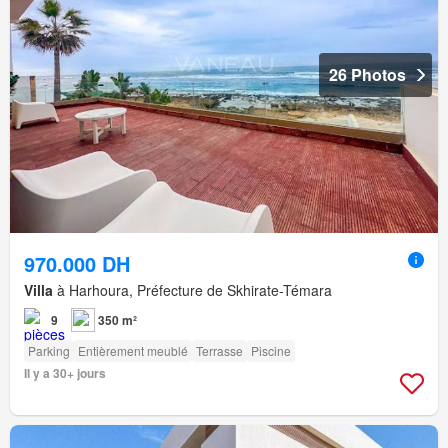
26 Photos
970.000 DH
Villa
à Harhoura, Préfecture de Skhirate-Témara
9
350 m²
Parking
Entièrement meublé
Terrasse
Piscine
Il y a 30+ jours