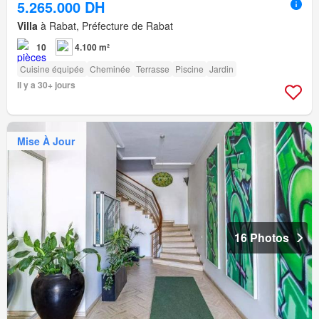
5.265.000 DH
Villa
à Rabat, Préfecture de Rabat
10
4.100 m²
Cuisine équipée
Cheminée
Terrasse
Piscine
Jardin
Il y a 30+ jours
Mise À Jour
16 Photos