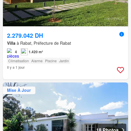
2.279.042 DH
Villa
à Rabat, Préfecture de Rabat
4
1.420 m²
Climatisation
Alarme
Piscine
Jardin
Il y a 1 jour
Mise À Jour
18 Photos