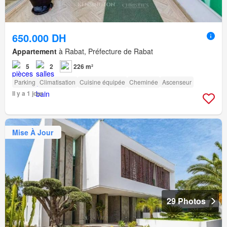
650.000 DH
Appartement
à Rabat, Préfecture de Rabat
5
2
226 m²
Parking
Climatisation
Cuisine équipée
Cheminée
Ascenseur
Il y a 1 jour
Mise À Jour
29 Photos