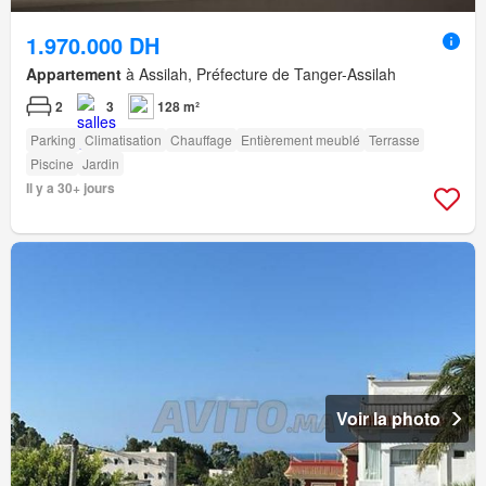
1.970.000 DH
Appartement
à Assilah, Préfecture de Tanger-Assilah
2
3
128 m²
Parking
Climatisation
Chauffage
Entièrement meublé
Terrasse
Piscine
Jardin
Il y a 30+ jours
Voir la photo