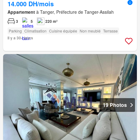
14.000 DH/mois
Appartement
à Tanger, Préfecture de Tanger-Assilah
3
5
220 m²
Parking
Climatisation
Cuisine équipée
Non meublé
Terrasse
Il y a 30+ jours
19 Photos