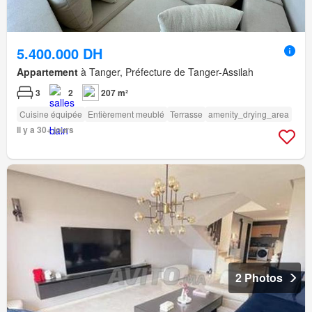
5.400.000 DH
Appartement
à Tanger, Préfecture de Tanger-Assilah
3
2
207 m²
Cuisine équipée
Entièrement meublé
Terrasse
amenity_drying_area
Il y a 30+ jours
2 Photos