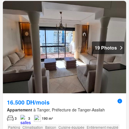
19 Photos
16.500 DH/mois
Appartement
à Tanger, Préfecture de Tanger-Assilah
3
3
190 m²
Parking
Climatisation
Balcon
Cuisine équipée
Entièrement meublé