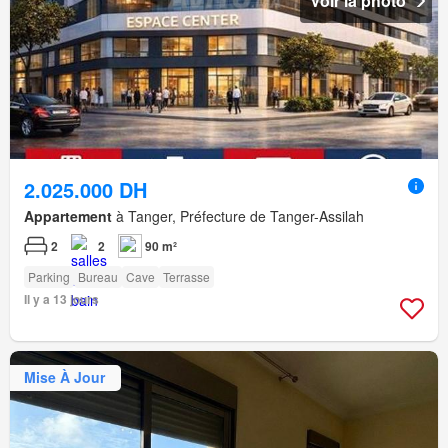
Voir la photo
2.025.000 DH
Appartement
à Tanger, Préfecture de Tanger-Assilah
2
2
90 m²
Parking
Bureau
Cave
Terrasse
Il y a 13 jours
Mise À Jour