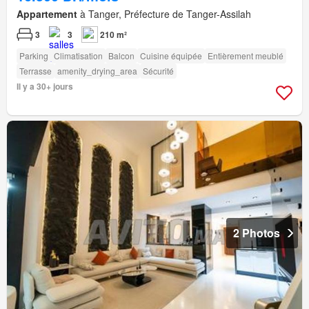
Appartement
à Tanger, Préfecture de Tanger-Assilah
3
3
210 m²
Parking
Climatisation
Balcon
Cuisine équipée
Entièrement meublé
Terrasse
amenity_drying_area
Sécurité
Il y a 30+ jours
2 Photos