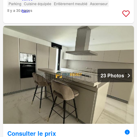
Parking
Cuisine équipée
Entièrement meublé
Ascenseur
Il y a 30+ jours
23 Photos
Consulter le prix