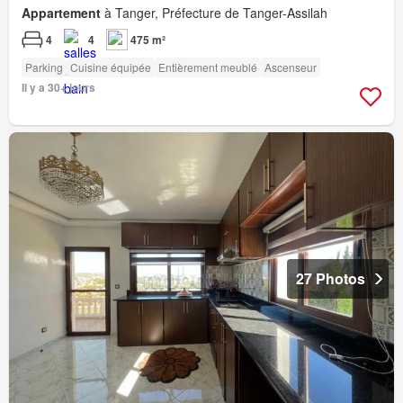
Appartement
à Tanger, Préfecture de Tanger-Assilah
4
4
475 m²
Parking
Cuisine équipée
Entièrement meublé
Ascenseur
Il y a 30+ jours
27 Photos