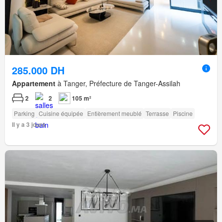
285.000 DH
Appartement
à Tanger, Préfecture de Tanger-Assilah
2
2
105 m²
Parking
Cuisine équipée
Entièrement meublé
Terrasse
Piscine
Il y a 3 jours