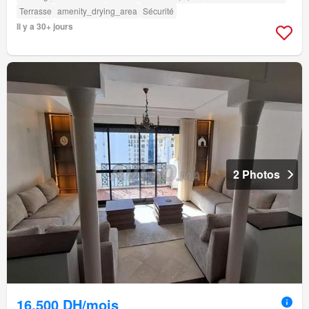
Terrasse
amenity_drying_area
Sécurité
Il y a 30+ jours
2 Photos
16.500 DH/mois