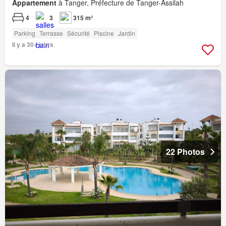
Appartement
à Tanger, Préfecture de Tanger-Assilah
4
3
315 m²
Parking
Terrasse
Sécurité
Piscine
Jardin
Il y a 30+ jours
22 Photos