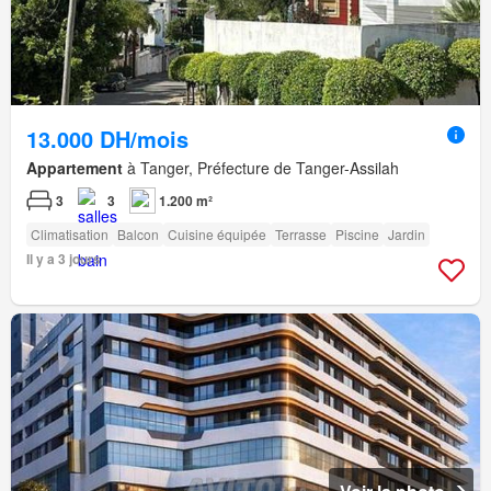
13.000 DH/mois
Appartement
à Tanger, Préfecture de Tanger-Assilah
3
3
1.200 m²
Climatisation
Balcon
Cuisine équipée
Terrasse
Piscine
Jardin
Il y a 3 jours