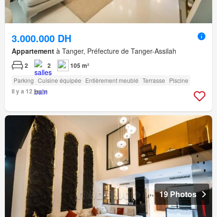
3.000.000 DH
Appartement
à Tanger, Préfecture de Tanger-Assilah
2
2
105 m²
Parking
Cuisine équipée
Entièrement meublé
Terrasse
Piscine
Il y a 12 jours
19 Photos