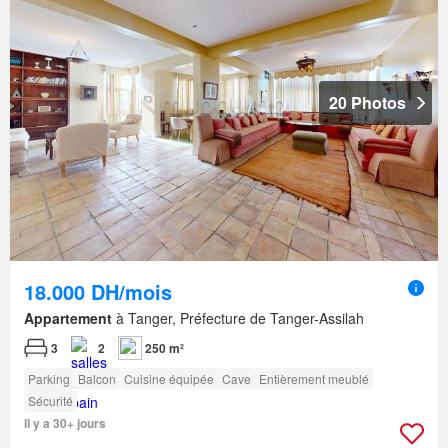
20 Photos
18.000 DH/mois
Appartement
à Tanger, Préfecture de Tanger-Assilah
3
2
250 m²
Parking
Balcon
Cuisine équipée
Cave
Entièrement meublé
Sécurité
Il y a 30+ jours