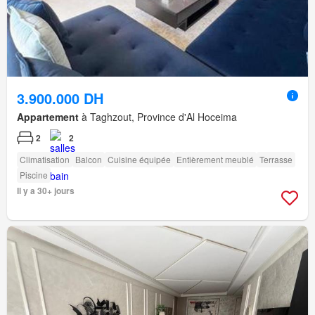
3.900.000 DH
Appartement
à Taghzout, Province d'Al Hoceima
2
2
Climatisation
Balcon
Cuisine équipée
Entièrement meublé
Terrasse
Piscine
Il y a 30+ jours