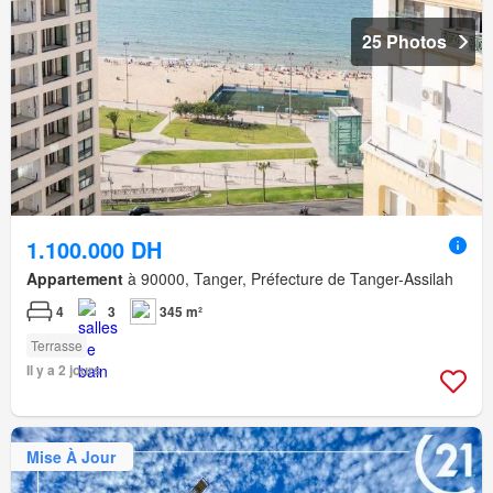
25 Photos
1.100.000 DH
Appartement
à 90000, Tanger, Préfecture de Tanger-Assilah
4
3
345 m²
Terrasse
Il y a 2 jours
Mise À Jour