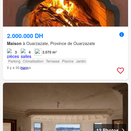
2.000.000 DH
Maison
à Ouarzazate, Province de Ouarzazate
3
4
2.070 m²
Parking
Climatisation
Terrasse
Piscine
Jardin
Il y a 30+ jours
12 Photos