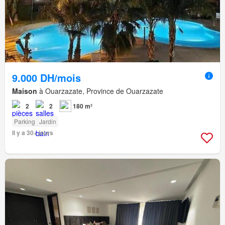
9.000 DH/mois
Maison
à Ouarzazate, Province de Ouarzazate
2
2
180 m²
Parking
Jardin
Il y a 30+ jours