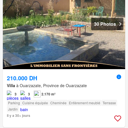
30 Photos
210.000 DH
Villa
à Ouarzazate, Province de Ouarzazate
3
3
2.170 m²
Parking
Cuisine équipée
Cheminée
Entièrement meublé
Terrasse
Jardin
Il y a 30+ jours