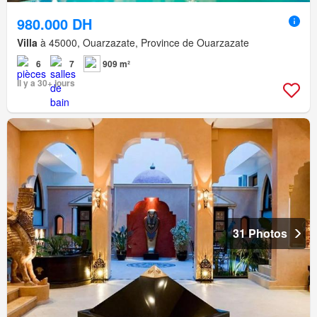
980.000 DH
Villa
à 45000, Ouarzazate, Province de Ouarzazate
6
7
909 m²
Il y a 30+ jours
31 Photos