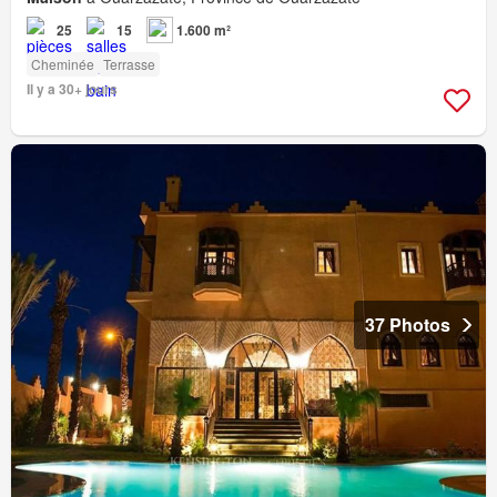
25
15
1.600 m²
Cheminée
Terrasse
Il y a 30+ jours
37 Photos