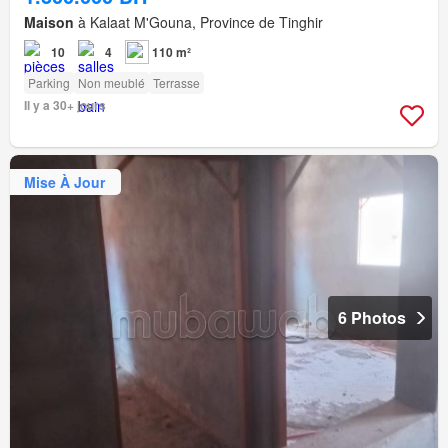
Maison
à Kalaat M'Gouna, Province de Tinghir
10
4
110 m²
Parking
Non meublé
Terrasse
Il y a 30+ jours
Mise À Jour
6 Photos