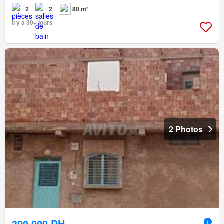
2
2
80 m²
Il y a 30+ jours
2 Photos
390.000 DH