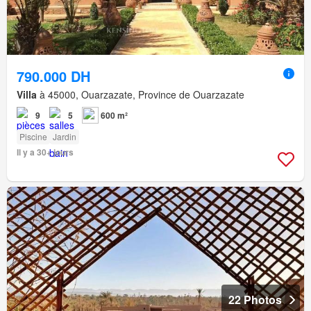
790.000 DH
Villa
à 45000, Ouarzazate, Province de Ouarzazate
9
5
600 m²
Piscine
Jardin
Il y a 30+ jours
22 Photos