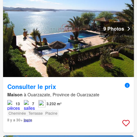
9 Photos
Consulter le prix
Maison
à Ouarzazate, Province de Ouarzazate
13
7
3.232 m²
Cheminée
Terrasse
Piscine
Il y a 30+ jours