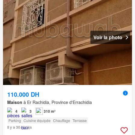
Voir la photo
110.000 DH
Maison
à Er Rachidia, Province d'Errachidia
4
3
310 m²
Parking
Cuisine équipée
Chauffage
Terrasse
Il y a 30+ jours