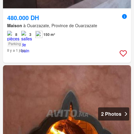
480.000 DH
Maison
à Ouarzazate, Province de Ouarzazate
8
3
150 m²
Parking
Il y a 1 jour
2 Photos