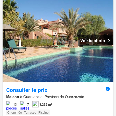
Voir la photo
Consulter le prix
Maison
à Ouarzazate, Province de Ouarzazate
13
7
3.232 m²
Cheminée
Terrasse
Piscine