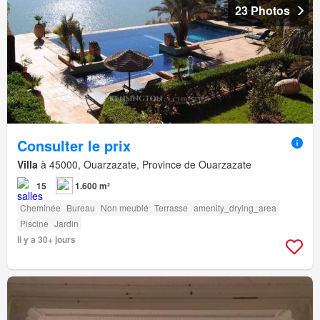
23 Photos
Consulter le prix
Villa
à 45000, Ouarzazate, Province de Ouarzazate
15
1.600 m²
Cheminée
Bureau
Non meublé
Terrasse
amenity_drying_area
Piscine
Jardin
Il y a 30+ jours