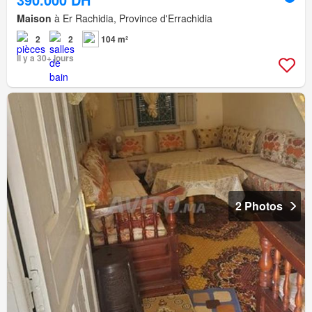
Maison
à Er Rachidia, Province d'Errachidia
2
2
104 m²
Il y a 30+ jours
2 Photos