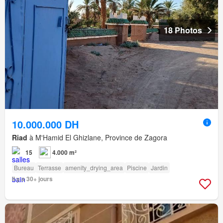
18 Photos
10.000.000 DH
Riad
à M'Hamid El Ghizlane, Province de Zagora
15
4.000 m²
Bureau
Terrasse
amenity_drying_area
Piscine
Jardin
Il y a 30+ jours