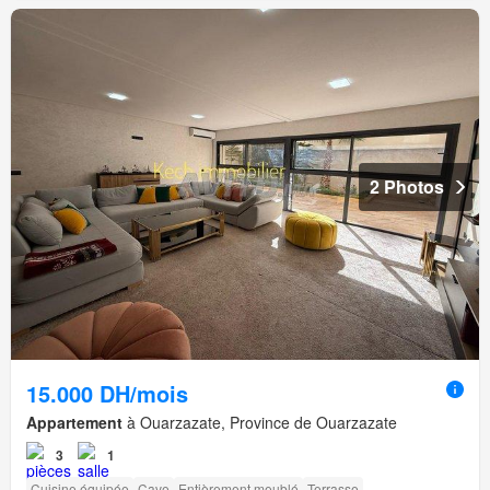
2 Photos
15.000 DH/mois
Appartement
à Ouarzazate, Province de Ouarzazate
3
1
Cuisine équipée
Cave
Entièrement meublé
Terrasse