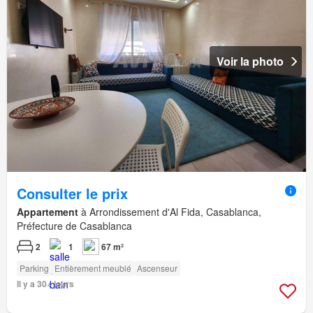
Voir la photo
Consulter le prix
Appartement
à Arrondissement d'Al Fida, Casablanca,
Préfecture de Casablanca
2
1
67 m²
Parking
Entièrement meublé
Ascenseur
Il y a 30+ jours