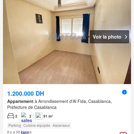
Voir la photo
1.200.000 DH
Appartement
à Arrondissement d'Al Fida, Casablanca,
Préfecture de Casablanca
2
2
91 m²
Parking
Cuisine équipée
Ascenseur
Il y a 30+ jours