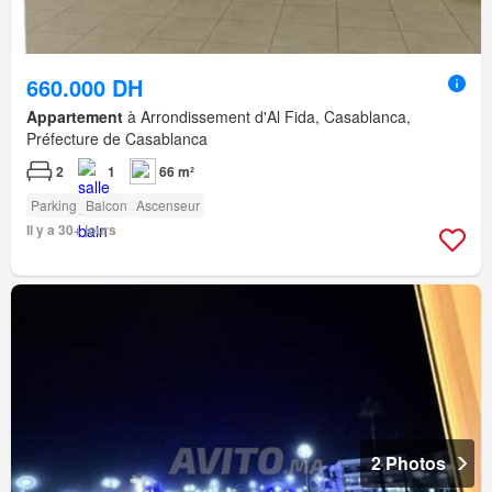
660.000 DH
Appartement
à Arrondissement d'Al Fida, Casablanca,
Préfecture de Casablanca
2
1
66 m²
Parking
Balcon
Ascenseur
Il y a 30+ jours
2 Photos