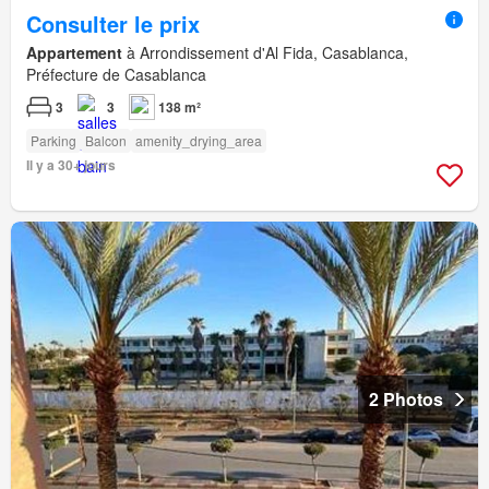
Consulter le prix
Appartement
à Arrondissement d'Al Fida, Casablanca,
Préfecture de Casablanca
3
3
138 m²
Parking
Balcon
amenity_drying_area
Il y a 30+ jours
2 Photos