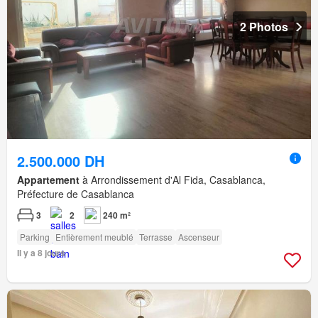
2 Photos
2.500.000 DH
Appartement
à Arrondissement d'Al Fida, Casablanca,
Préfecture de Casablanca
3
2
240 m²
Parking
Entièrement meublé
Terrasse
Ascenseur
Il y a 8 jours