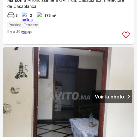
Maison
à Arrondissement d'Al Fida, Casablanca, Préfecture
de Casablanca
3
2
175 m²
Parking
Terrasse
Il y a 30+ jours
Voir la photo