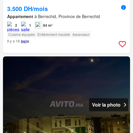
3.500 DH/mois
Appartement
à Berrechid, Province de Berrechid
2
1
84 m²
Cuisine équipée
Entièrement meublé
Ascenseur
Il y a 18 jours
Voir la photo