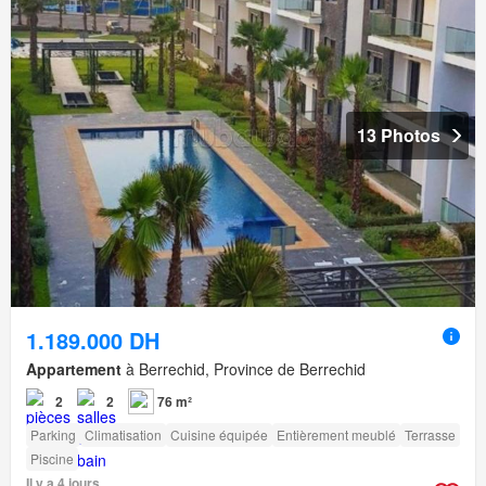
13 Photos
1.189.000 DH
Appartement
à Berrechid, Province de Berrechid
2
2
76 m²
Parking
Climatisation
Cuisine équipée
Entièrement meublé
Terrasse
Piscine
Il y a 4 jours