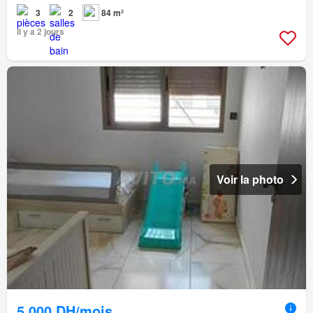
3
2
84 m²
Il y a 2 jours
Voir la photo
5.000 DH/mois