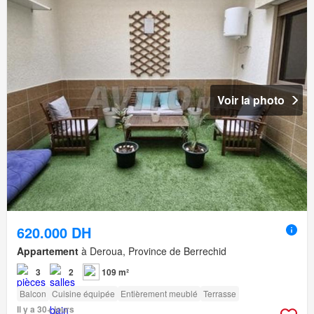
Voir la photo
620.000 DH
Appartement
à Deroua, Province de Berrechid
3
2
109 m²
Balcon
Cuisine équipée
Entièrement meublé
Terrasse
Il y a 30+ jours