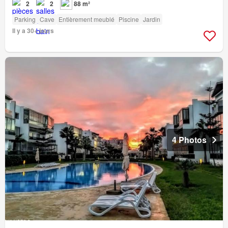
2
2
88 m²
Parking
Cave
Entièrement meublé
Piscine
Jardin
Il y a 30+ jours
4 Photos