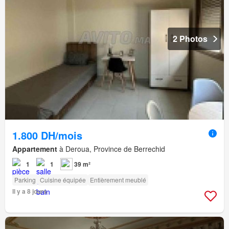
2 Photos
1.800 DH/mois
Appartement
à Deroua, Province de Berrechid
1
1
39 m²
Parking
Cuisine équipée
Entièrement meublé
Il y a 8 jours