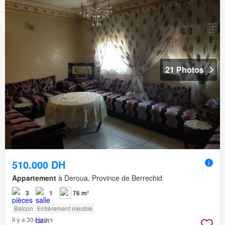
21 Photos
510.000 DH
Appartement
à Deroua, Province de Berrechid
3
1
76 m²
Balcon
Entièrement meublé
Il y a 30+ jours