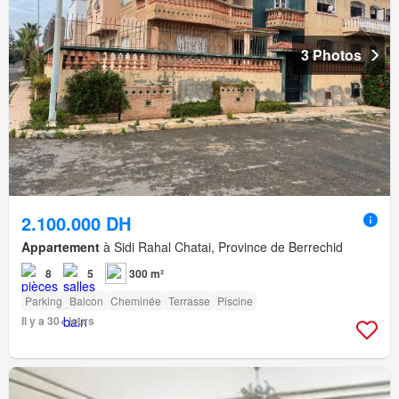
3 Photos
2.100.000 DH
Appartement
à Sidi Rahal Chatai, Province de Berrechid
8
5
300 m²
Parking
Balcon
Cheminée
Terrasse
Piscine
Il y a 30+ jours