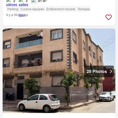
2
2
81 m²
Parking
Cuisine équipée
Entièrement meublé
Terrasse
Il y a 30+ jours
28 Photos