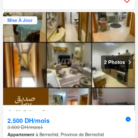
Mise À Jour
2 Photos
2.500 DH/mois
3.600 DH/mois
Appartement
à Berrechid, Province de Berrechid