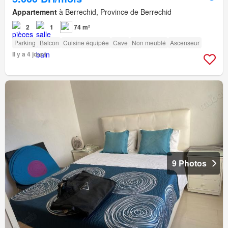
Appartement
à Berrechid, Province de Berrechid
2
1
74 m²
Parking
Balcon
Cuisine équipée
Cave
Non meublé
Ascenseur
Il y a 4 jours
9 Photos