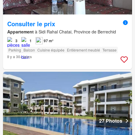
Consulter le prix
Appartement
à Sidi Rahal Chatai, Province de Berrechid
3
1
97 m²
Parking
Balcon
Cuisine équipée
Entièrement meublé
Terrasse
Il y a 30+ jours
27 Photos