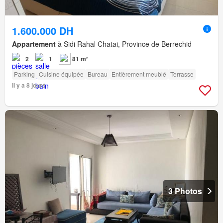
1.600.000 DH
Appartement
à Sidi Rahal Chatai, Province de Berrechid
2
1
81 m²
Parking
Cuisine équipée
Bureau
Entièrement meublé
Terrasse
Il y a 8 jours
3 Photos