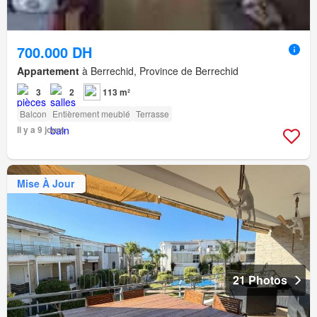
700.000 DH
Appartement
à Berrechid, Province de Berrechid
3
2
113 m²
Balcon
Entièrement meublé
Terrasse
Il y a 9 jours
Mise À Jour
21 Photos