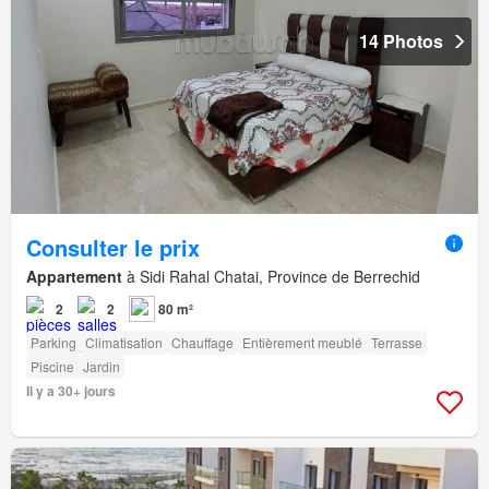
14 Photos
Consulter le prix
Appartement
à Sidi Rahal Chatai, Province de Berrechid
2
2
80 m²
Parking
Climatisation
Chauffage
Entièrement meublé
Terrasse
Piscine
Jardin
Il y a 30+ jours