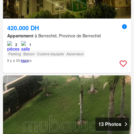
420.000 DH
Appartement
à Berrechid, Province de Berrechid
2
1
Parking
Balcon
Cuisine équipée
Ascenseur
Il y a 30+ jours
13 Photos