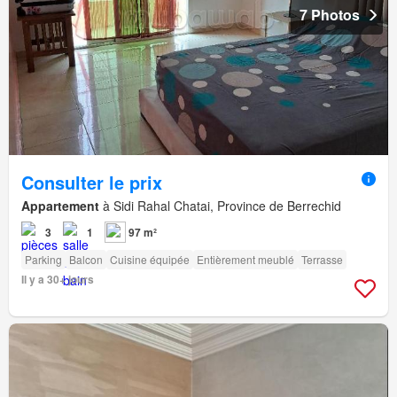
7 Photos
Consulter le prix
Appartement
à Sidi Rahal Chatai, Province de Berrechid
3
1
97 m²
Parking
Balcon
Cuisine équipée
Entièrement meublé
Terrasse
Il y a 30+ jours