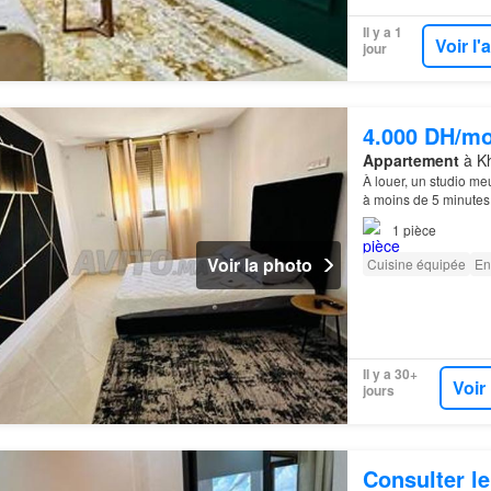
Il y a 1
Voir l
jour
4.000 DH/mo
Appartement
à Kh
À louer, un studio m
à moins de 5 minutes
1
pièce
Voir la photo
Cuisine équipée
En
Il y a 30+
Voir
jours
Consulter le