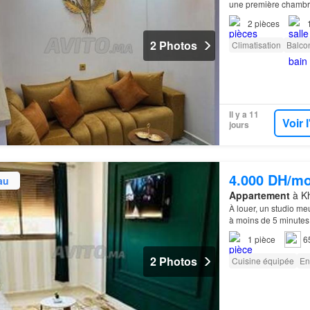
une première chambre
2
pièces
2 Photos
Climatisation
Balco
Il y a 11
Voir 
jours
4.000 DH/mo
au
Appartement
à Kh
À louer, un studio m
à moins de 5 minutes
1
pièce
6
2 Photos
Cuisine équipée
En