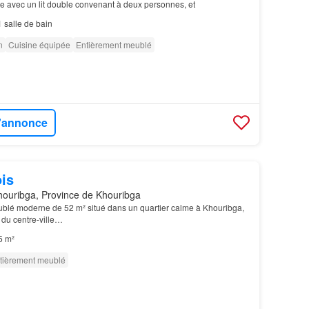
 avec un lit double convenant à deux personnes, et
1
salle de bain
n
Cuisine équipée
Entièrement meublé
l'annonce
is
ouribga, Province de Khouribga
eublé moderne de 52 m² situé dans un quartier calme à Khouribga,
 du centre-ville…
5 m²
tièrement meublé