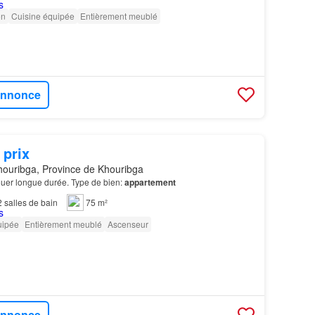
on
Cuisine équipée
Entièrement meublé
'annonce
 prix
ouribga, Province de Khouribga
ouer longue durée. Type de bien:
appartement
2
salles de bain
75 m²
uipée
Entièrement meublé
Ascenseur
'annonce