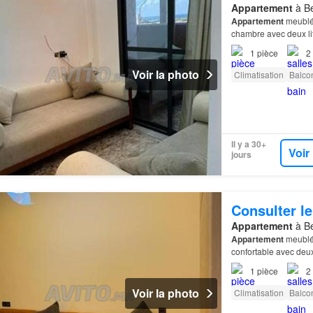
Appartement
à Be
Appartement
meublé 
chambre avec deux lit
1
pièce
2
Voir la photo
Climatisation
Balco
Il y a 30+
Voir
jours
Consulter le
Appartement
à Be
Appartement
meublé 
confortable avec deux
1
pièce
2
Voir la photo
Climatisation
Balco