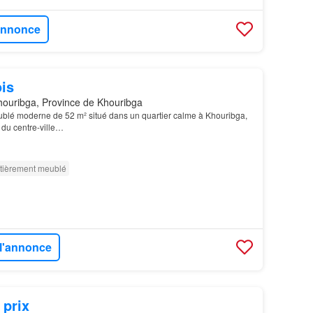
'annonce
is
ouribga, Province de Khouribga
eublé moderne de 52 m² situé dans un quartier calme à Khouribga,
 du centre-ville…
tièrement meublé
 l'annonce
 prix