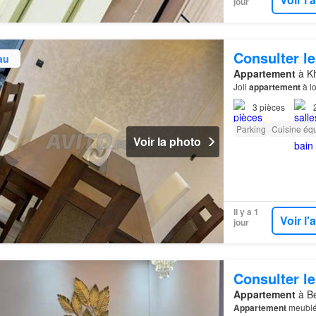
jour
Consulter le
au
Appartement
à Kh
Joli
appartement
à l
3
pièces
Parking
Cuisine éq
Voir la photo
Il y a 1
Voir l
jour
Consulter le
Appartement
à Be
Appartement
meublé 