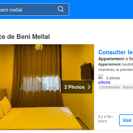
e de Beni Mellal
Consulter le
Appartement
à Be
Appartement
meublé 
chambres; la premièr
2
pièces
2 Photos
Climatisation
Balco
Il y a 30+
Voir
jours