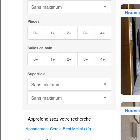
Sans maximum
Nouve
Pièces
0+
1+
2+
3+
4+
Salles de bain
0+
1+
2+
3+
4+
Superficie
Sans minimum
Sans maximum
Nouve
Approfondissez votre recherche
Appartement Cercle Beni Mellal (12)