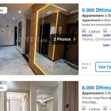
6.000 DH/mo
au
Appartement
à Be
Appartement
entière
toutes les commodit
2
pièces
2 Photos
Parking
Climatisati
Il y a 1
Voir l
jour
8.000 DH/mo
au
Appartement
à Kh
À louer, magnifique
a
Khouribga…
2
pièces