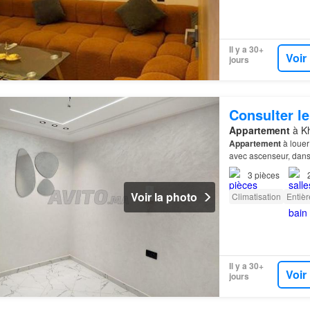
Il y a 30+
Voir
jours
Consulter le
Appartement
à Kh
Appartement
à louer
avec ascenseur, dans
3
pièces
Voir la photo
Climatisation
Entiè
Il y a 30+
Voir
jours