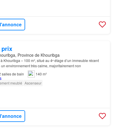
 l'annonce
 prix
ouribga, Province de Khouribga
 à Khouribga – 100 m², situé au 4ᵉ étage d’un immeuble récent
 un environnement très calme, majoritairement non
2
salles de bain
140 m²
rement meublé
Ascenseur
 l'annonce