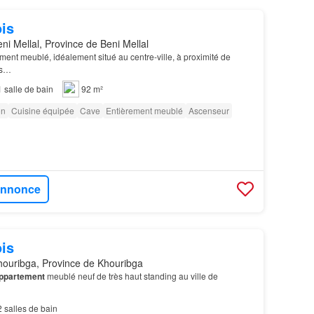
is
ni Mellal, Province de Beni Mellal
ment meublé, idéalement situé au centre-ville, à proximité de
és…
1
salle de bain
92 m²
on
Cuisine équipée
Cave
Entièrement meublé
Ascenseur
'annonce
is
ouribga, Province de Khouribga
ppartement
meublé neuf de très haut standing au ville de
2
salles de bain