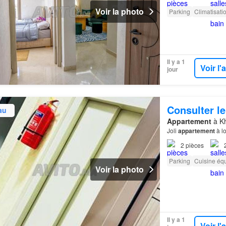
Voir la photo
Parking
Climatisati
Il y a 1
Voir l
jour
Consulter le
au
Appartement
à Kh
Joli
appartement
à l
2
pièces
Parking
Cuisine éq
Voir la photo
Il y a 1
Voir l