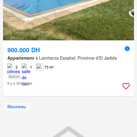
900.000 DH
Appartement
à Lamharza Essahel, Province d'El Jadida
2
1
73 m²
Balcon
Il y a 30+ jours
Nouveau