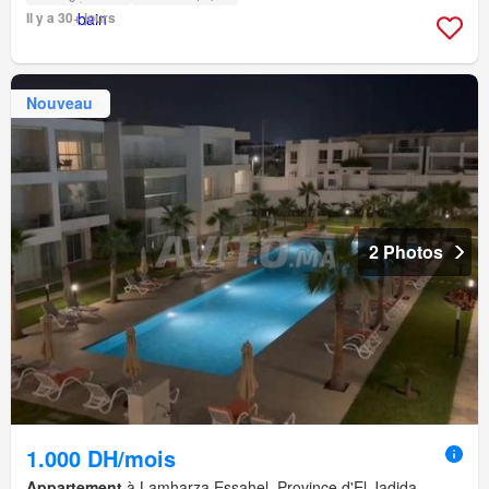
Il y a 30+ jours
Nouveau
2 Photos
1.000 DH/mois
Appartement
à Lamharza Essahel, Province d'El Jadida