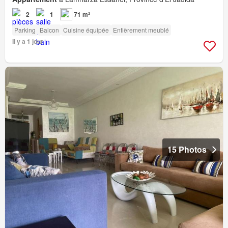
2
1
71 m²
Parking
Balcon
Cuisine équipée
Entièrement meublé
Il y a 1 jour
15 Photos