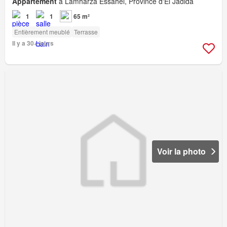
Appartement
à Lamharza Essahel, Province d'El Jadida
1
1
65 m²
Entièrement meublé
Terrasse
Il y a 30+ jours
Voir la photo