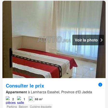
Voir la photo
Consulter le prix
Appartement
à Lamharza Essahel, Province d'El Jadida
2
1
68 m²
Parking
Balcon
Cuisine équipée