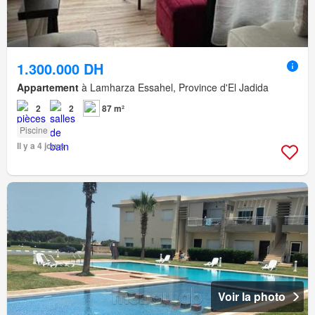
1.300.000 DH
Appartement
à Lamharza Essahel, Province d'El Jadida
2
2
87 m²
Piscine
Il y a 4 jours
Voir la photo