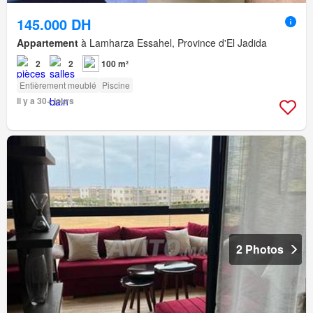
145.000 DH
Appartement
à Lamharza Essahel, Province d'El Jadida
2
2
100 m²
Entièrement meublé
Piscine
Il y a 30+ jours
2 Photos