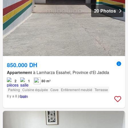
20 Photos
850.000 DH
Appartement
à Lamharza Essahel, Province d'El Jadida
2
1
80 m²
Parking
Cuisine équipée
Cave
Entièrement meublé
Terrasse
Il y a 8 jours