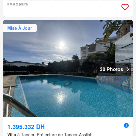
Il y a 2 jours
Mise À Jour
30 Photos
1.395.332 DH
Villa
à Tanger, Préfecture de Tanger-Assilah