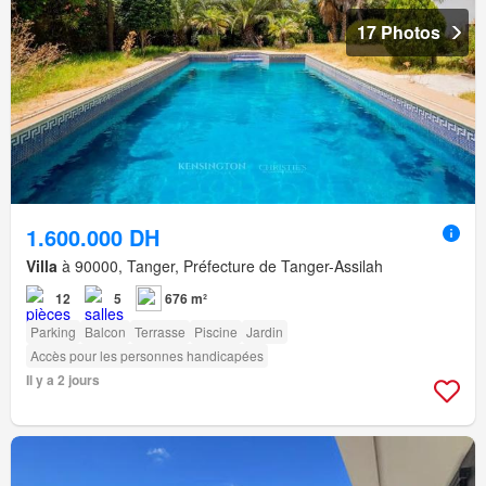
17 Photos
1.600.000 DH
Villa
à 90000, Tanger, Préfecture de Tanger-Assilah
12
5
676 m²
Parking
Balcon
Terrasse
Piscine
Jardin
Accès pour les personnes handicapées
Il y a 2 jours