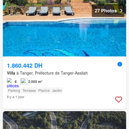
27 Photos
1.860.442 DH
Villa
à Tanger, Préfecture de Tanger-Assilah
6
2.000 m²
Parking
Terrasse
Piscine
Jardin
Il y a 1 jour