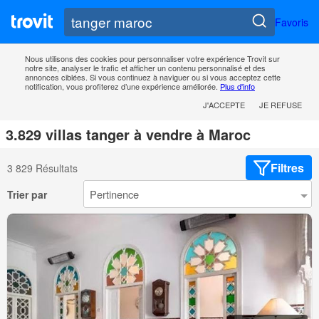
Favoris
Nous utilisons des cookies pour personnaliser votre expérience Trovit sur
notre site, analyser le trafic et afficher un contenu personnalisé et des
annonces ciblées. Si vous continuez à naviguer ou si vous acceptez cette
notification, vous profiterez d’une expérience améliorée.
Plus d'info
J'ACCEPTE
JE REFUSE
3.829 villas tanger à vendre à Maroc
Filtres
3 829 Résultats
Trier par