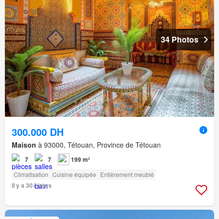
34 Photos
300.000 DH
Maison
à 93000, Tétouan, Province de Tétouan
7
7
199 m²
Climatisation
Cuisine équipée
Entièrement meublé
Il y a 30+ jours