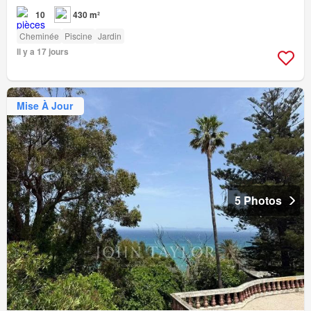
10
430 m²
Cheminée
Piscine
Jardin
Il y a 17 jours
Mise À Jour
5 Photos