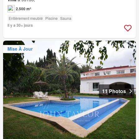
2.500 m²
Entièrement meublé
Piscine
Sauna
Il y a 30+ jours
Mise À Jour
11 Photos