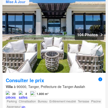
Mise À Jour
104 Photos
Consulter le prix
Villa
à 90000, Tanger, Préfecture de Tanger-Assilah
20
4
1.800 m²
Parking
Climatisation
Bureau
Entièrement meublé
Terrasse
Piscine
Ascenseur