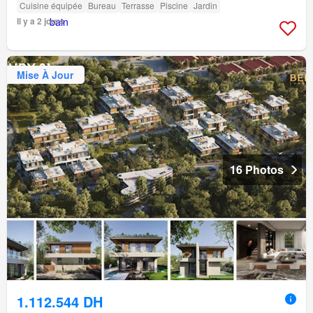
Cuisine équipée
Bureau
Terrasse
Piscine
Jardin
Il y a 2 jours
Mise À Jour
16 Photos
1.112.544 DH