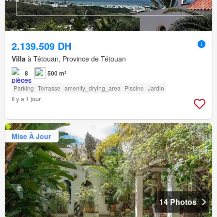
2.139.509 DH
Villa
à Tétouan, Province de Tétouan
8
500 m²
Parking
Terrasse
amenity_drying_area
Piscine
Jardin
Il y a 1 jour
Mise À Jour
14 Photos