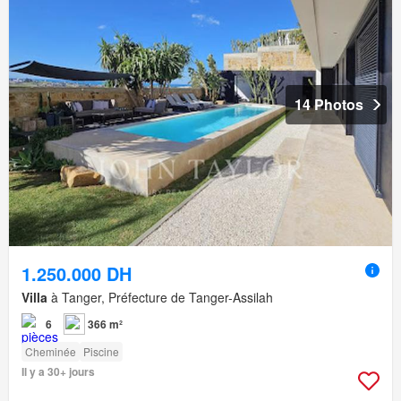
14 Photos
1.250.000 DH
Villa
à Tanger, Préfecture de Tanger-Assilah
6
366 m²
Cheminée
Piscine
Il y a 30+ jours