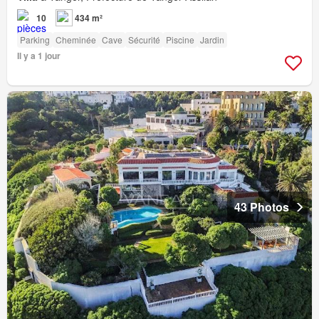
10
434 m²
Parking
Cheminée
Cave
Sécurité
Piscine
Jardin
Il y a 1 jour
43 Photos