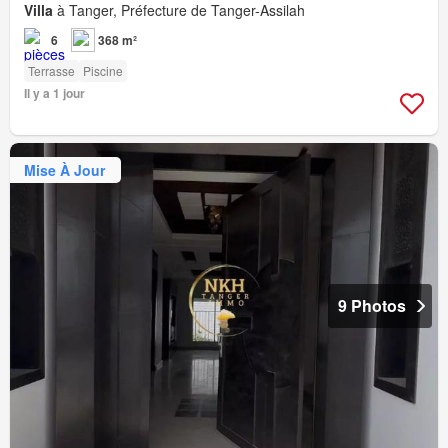
Villa
à Tanger, Préfecture de Tanger-Assilah
6
368 m²
Terrasse
Piscine
Il y a 1 jour
Mise À Jour
9 Photos