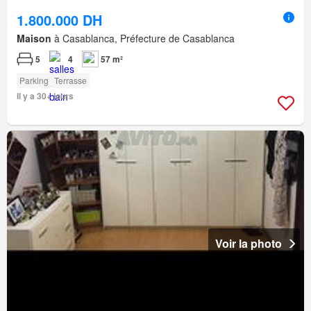
1.800.000 DH
Maison
à Casablanca, Préfecture de Casablanca
5
4
57 m²
Parking
Terrasse
Il y a 30+ jours
Voir la photo