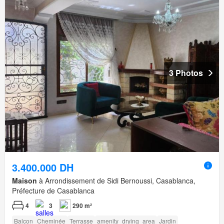
3 Photos
3.400.000 DH
Maison
à Arrondissement de Sidi Bernoussi, Casablanca,
Préfecture de Casablanca
4
3
290 m²
Balcon
Cheminée
Terrasse
amenity_drying_area
Jardin