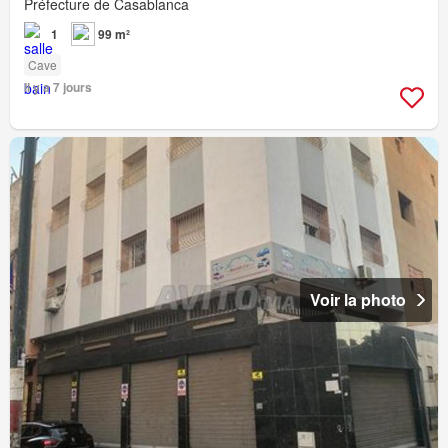
Préfecture de Casablanca
1
99 m²
Cave
Il y a 7 jours
Voir la photo