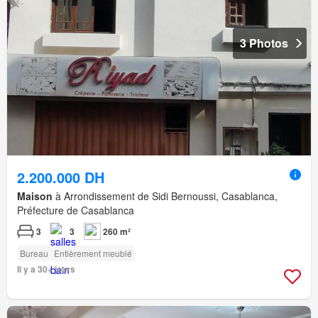
3 Photos
2.200.000 DH
Maison
à Arrondissement de Sidi Bernoussi, Casablanca,
Préfecture de Casablanca
3
3
260 m²
Bureau
Entièrement meublé
Il y a 30+ jours