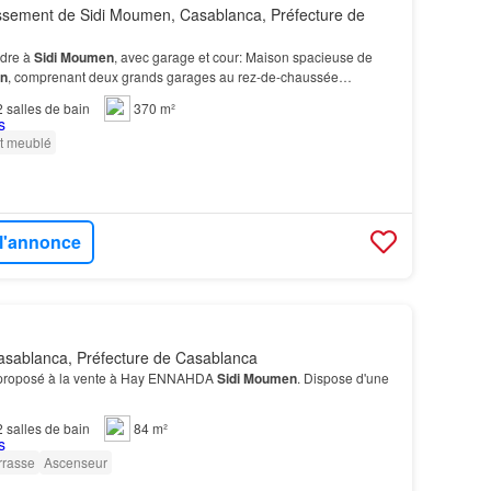
ssement de Sidi Moumen, Casablanca, Préfecture de
dre à
Sidi
Moumen
, avec garage et cour: Maison spacieuse de
n
, comprenant deux grands garages au rez-de-chaussée…
2
salles de bain
370 m²
t meublé
 l'annonce
sablanca, Préfecture de Casablanca
 proposé à la vente à Hay ENNAHDA
Sidi
Moumen
. Dispose d'une
2
salles de bain
84 m²
rrasse
Ascenseur