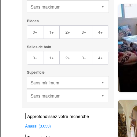
Sans maximum
Pièces
0+
1+
2+
3+
4+
Salles de bain
0+
1+
2+
3+
4+
Superficie
Sans minimum
Sans maximum
Approfondissez votre recherche
Anassi (3.033)