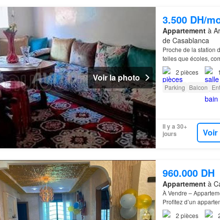
3.500 DH/mo
Appartement
à Ar
de Casablanca
Proche de la station 
telles que écoles, c
2
pièces
Voir la photo
Parking
Balcon
En
Il y a 30+
Voir
jours
960.000 DH
Appartement
à Ca
À Vendre – Apparteme
Profitez d’un appart
2 voisins) Quartier: 
2
pièces