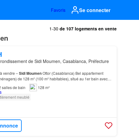
Se connecter
Favoris
1-30
de 107 logements en vente
men
H
rondissement de Sidi Moumen, Casablanca, Préfecture
à vendre –
Sidi
Moumen
Ottor (Casablanca) Bel appartement
ménagers) de 128 m² (100 m² habitables), situé au 1er bain avec
stratégique: en face d’une école primaire, p…
2
salles de bain
128 m²
tièrement meublé
'annonce