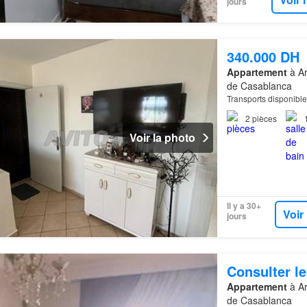
jours
340.000 DH
Appartement
à Ar
de Casablanca
Transports disponibl
2
pièces
Voir la photo
Il y a 30+
Voir
jours
Consulter le
Appartement
à Ar
de Casablanca