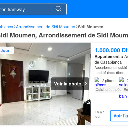
ablanca
Arrondissement de Sidi Moumen
Sidi Moumen
Sidi Moumen, Arrondissement de Sidi Mou
1.000.000 D
 Jour
Appartement
à Ar
de Casablanca
Appartement meublé 
meublé (hors électro
douches Emplacement 
2
pièces
Voir la photo
Cuisine équipée
En
Il y a 1
Voir l
jour