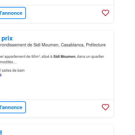
 l'annonce
 prix
rondissement de Sidi Moumen, Casablanca, Préfecture
bel appartement de 90m², situé à
Sidi
Moumen
, dans un quartier
mmodités…
2
salles de bain
 l'annonce
H