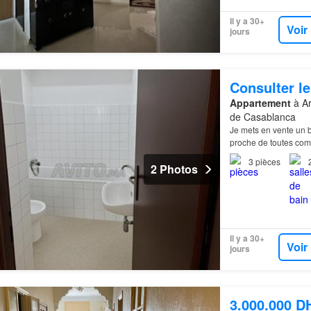
Il y a 30+
Voir
jours
Consulter le
Appartement
à Ar
de Casablanca
Je mets en vente un 
proche de toutes co
3
pièces
2 Photos
Il y a 30+
Voir
jours
3.000.000 D