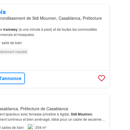
is
rondissement de Sidi Moumen, Casablanca, Préfecture
de
tramway
(à une minute à pied) et de toutes les commodités
ommerces et mosquées.
1
salle de bain
tièrement meublé
 l'annonce
sablanca, Préfecture de Casablanca
nt spacieux avec terrasse privative à Agdal,
Sidi
Moumen
,
ement lumineux et bien aménagé, idéal pour un cadre de seulement
Propre, sécurisé et proche de toutes comm…
2
salles de bain
204 m²