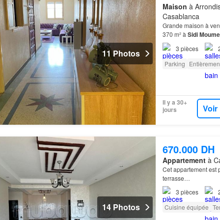
Maison
à Arrondi
Casablanca
Grande maison à ven
370 m² à
Sidi
Moume
3
pièces
11 Photos
Parking
Entièremen
Il y a 30+
Voir
jours
670.000 DH
Appartement
à Ca
Cet appartement est
terrasse…
3
pièces
14 Photos
Cuisine équipée
Te