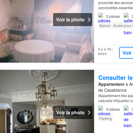
proximité des service
commodités essentiel
proche de la station 
2
pièces
Voir la photo
Balcon
Accès pour 
Il y a 30+
Voir
jours
Consulter le
Appartement
à Ar
de Casablanca
tAppartement très spa
naturelle t•tQuartier 
5
pièces
Voir la photo
Parking