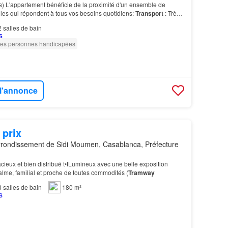
s) L'appartement bénéficie de la proximité d'un ensemble de
les qui répondent à tous vos besoins quotidiens:
Transport
: Très
de
tramway
, assurant une facilité de…
2
salles de bain
les personnes handicapées
 l'annonce
 prix
rondissement de Sidi Moumen, Casablanca, Préfecture
cieux et bien distribué t•tLumineux avec une belle exposition
calme, familial et proche de toutes commodités (
Tramway
3
salles de bain
180 m²