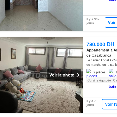
Il y a 30+
Voir
jours
780.000 DH
Appartement
à Ar
de Casablanca
Le cartier Agdal à cô
de marche de la stat
2
pièces
Voir la photo
Cuisine équipée
Ca
Il y a 7
Voir 
jours