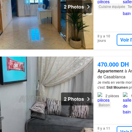
2 Photos
Cuisine équipée
Te
Il y a 10
Voir 
jours
470.000 DH
Appartement
à Ar
de Casablanca
Je mets en vente mon 
c'est:
Sidi
Moumen
pr
tramway
, le projet 
2
pièces
2 Photos
Balcon
Il y a 11
Voir 