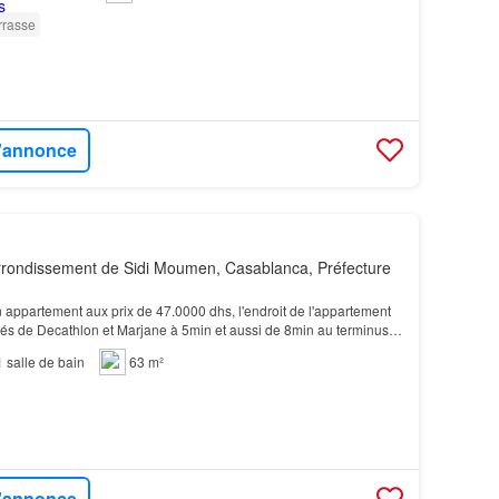
rrasse
l'annonce
rondissement de Sidi Moumen, Casablanca, Préfecture
appartement aux prix de 47.0000 dhs, l'endroit de l'appartement
és de Decathlon et Marjane à 5min et aussi de 8min au terminus
s'appel résidence Riad Oulmes, l'étag…
1
salle de bain
63 m²
l'annonce