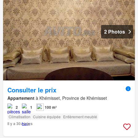
2 Photos
Consulter le prix
Appartement
à Khémisset, Province de Khémisset
2
1
100 m²
Climatisation
Cuisine équipée
Entièrement meublé
Il y a 30+ jours