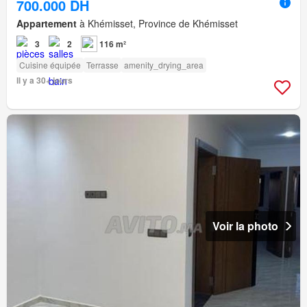
700.000 DH
Appartement
à Khémisset, Province de Khémisset
3
2
116 m²
Cuisine équipée
Terrasse
amenity_drying_area
Il y a 30+ jours
Voir la photo