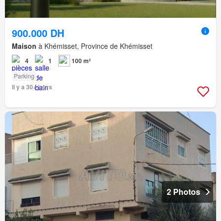
900.000 DH
Maison
à Khémisset, Province de Khémisset
4
1
100 m²
Parking
Il y a 30+ jours
2 Photos