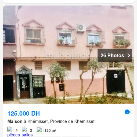
26 Photos
125.000 DH
Maison
à Khémisset, Province de Khémisset
4
2
120 m²