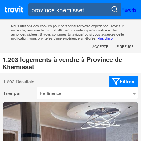
Favoris
Nous utilisons des cookies pour personnaliser votre expérience Trovit sur
notre site, analyser le trafic et afficher un contenu personnalisé et des
annonces ciblées. Si vous continuez à naviguer ou si vous acceptez cette
notification, vous profiterez d’une expérience améliorée.
Plus d'info
J'ACCEPTE
JE REFUSE
1.203 logements à vendre à Province de
Khémisset
Filtres
1 203 Résultats
Trier par