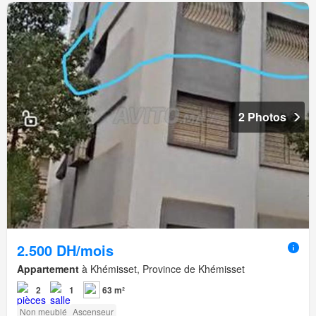
2 Photos
2.500 DH/mois
Appartement
à Khémisset, Province de Khémisset
2
1
63 m²
Non meublé
Ascenseur