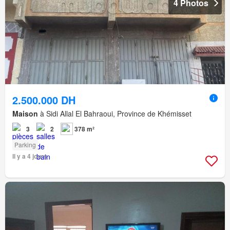
4 Photos
2.500.000 DH
Maison
à Sidi Allal El Bahraoui, Province de Khémisset
3
2
378 m²
Parking
Il y a 4 jours