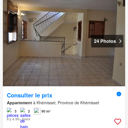
24 Photos
Consulter le prix
Appartement
à Khémisset, Province de Khémisset
3
2
90 m²
Il y a 30+ jours