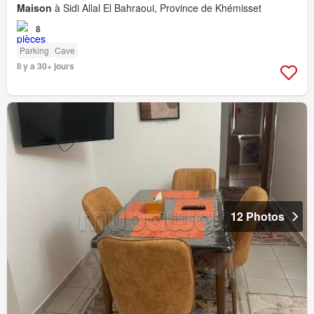
Maison
à Sidi Allal El Bahraoui, Province de Khémisset
8
Parking
Cave
Il y a 30+ jours
12 Photos