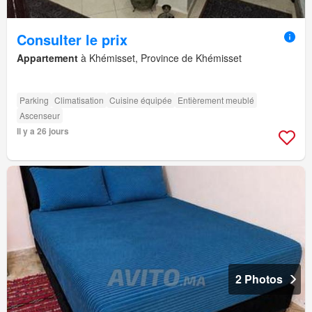
Consulter le prix
Appartement
à Khémisset, Province de Khémisset
Parking
Climatisation
Cuisine équipée
Entièrement meublé
Ascenseur
Il y a 26 jours
2 Photos