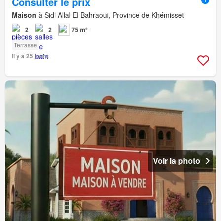
Consulter le prix
Maison
à Sidi Allal El Bahraoui, Province de Khémisset
2
2
75 m²
Terrasse
Il y a 25 jours
Voir la photo