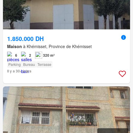
1.850.000 DH
Maison
à Khémisset, Province de Khémisset
6
2
320 m²
Parking
Bureau
Terrasse
Il y a 30+ jours