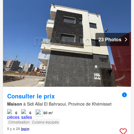
23 Photos
Consulter le prix
Maison
à Sidi Allal El Bahraoui, Province de Khémisset
6
6
80 m²
Climatisation
Cuisine équipée
Il y a 28 jours