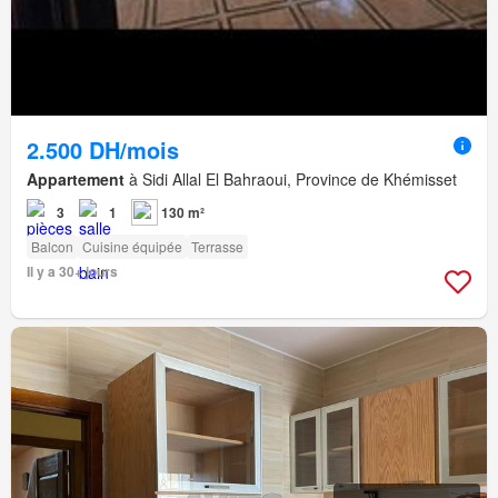
2.500 DH/mois
Appartement
à Sidi Allal El Bahraoui, Province de Khémisset
3
1
130 m²
Balcon
Cuisine équipée
Terrasse
Il y a 30+ jours