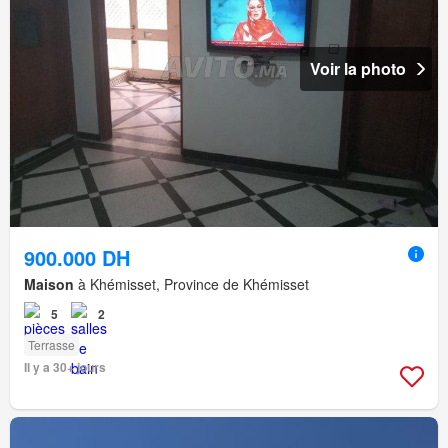
Voir la photo
900.000 DH
Maison
à Khémisset, Province de Khémisset
5
2
Terrasse
Il y a 30+ jours