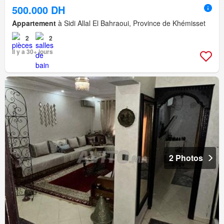
500.000 DH
Appartement
à Sidi Allal El Bahraoui, Province de Khémisset
2
2
Il y a 30+ jours
2 Photos