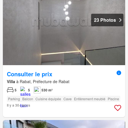
23 Photos
Consulter le prix
Villa
à Rabat, Préfecture de Rabat
5
5
530 m²
Parking
Balcon
Cuisine équipée
Cave
Entièrement meublé
Piscine
Il y a 30+ jours