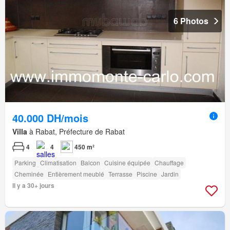
6 Photos
40.000 DH/mois
Villa
à Rabat, Préfecture de Rabat
4
4
450 m²
Parking
Climatisation
Balcon
Cuisine équipée
Chauffage
Cheminée
Entièrement meublé
Terrasse
Piscine
Jardin
Il y a 30+ jours