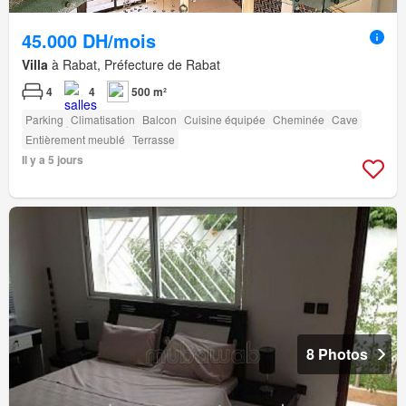
45.000 DH/mois
Villa
à Rabat, Préfecture de Rabat
4
4
500 m²
Parking
Climatisation
Balcon
Cuisine équipée
Cheminée
Cave
Entièrement meublé
Terrasse
Il y a 5 jours
8 Photos