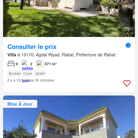
Consulter le prix
Villa
à 10170, Agdal Riyad, Rabat, Préfecture de Rabat
9
2
871 m²
Bureau
Cave
Jardin
Il y a 18 heures 55 minutes
Mise À Jour