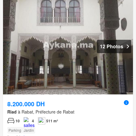
12 Photos
8.200.000 DH
Riad
à Rabat, Préfecture de Rabat
10
4
511 m²
Parking
Jardin