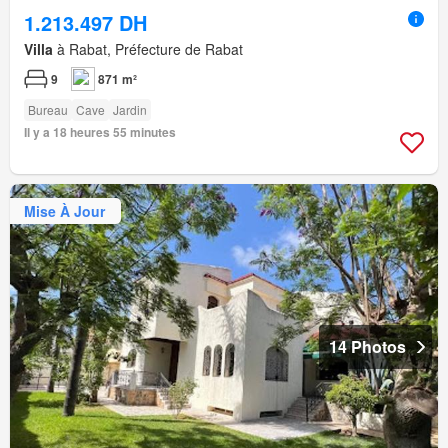
1.213.497 DH
Villa
à Rabat, Préfecture de Rabat
9
871 m²
Bureau
Cave
Jardin
Il y a 18 heures 55 minutes
Mise À Jour
14 Photos