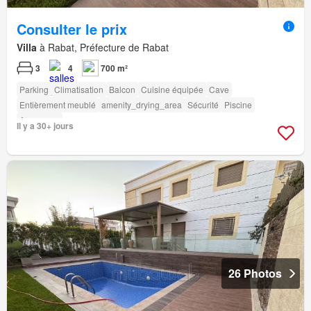
Consulter le prix
Villa
à Rabat, Préfecture de Rabat
3
4
700 m²
Parking
Climatisation
Balcon
Cuisine équipée
Cave
Entièrement meublé
amenity_drying_area
Sécurité
Piscine
Ascenseur
Il y a 30+ jours
26 Photos