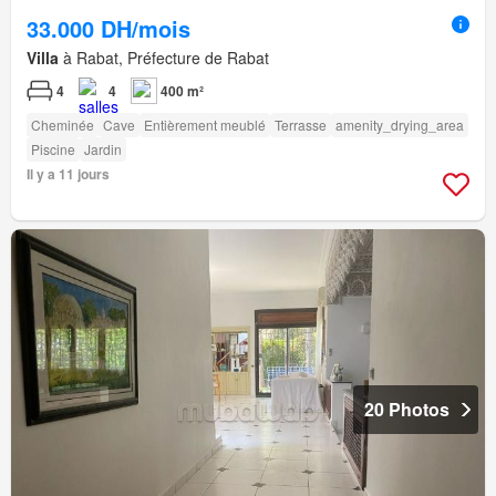
33.000 DH/mois
Villa
à Rabat, Préfecture de Rabat
4
4
400 m²
Cheminée
Cave
Entièrement meublé
Terrasse
amenity_drying_area
Piscine
Jardin
Il y a 11 jours
20 Photos