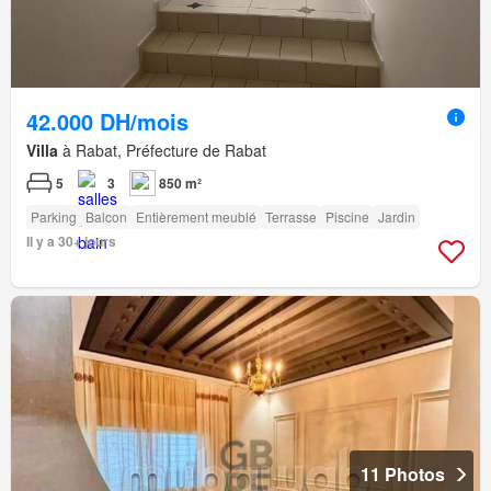
42.000 DH/mois
Villa
à Rabat, Préfecture de Rabat
5
3
850 m²
Parking
Balcon
Entièrement meublé
Terrasse
Piscine
Jardin
Il y a 30+ jours
11 Photos