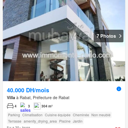
7 Photos
40.000 DH/mois
Villa
à Rabat, Préfecture de Rabat
4
3
304 m²
Parking
Climatisation
Cuisine équipée
Cheminée
Non meublé
Terrasse
amenity_drying_area
Piscine
Jardin
Il y a 30+ jours