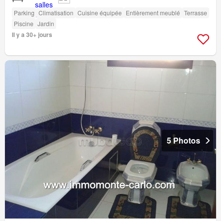
Parking
Climatisation
Cuisine équipée
Entièrement meublé
Terrasse
Piscine
Jardin
Il y a 30+ jours
5 Photos