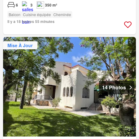
6
3
350 m²
Balcon
Cuisine équipée
Cheminée
Il y a 18 heures 55 minutes
Mise À Jour
14 Photos