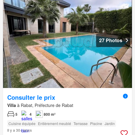
27 Photos
Consulter le prix
Villa
à Rabat, Préfecture de Rabat
5
4
800 m²
Cuisine équipée
Entièrement meublé
Terrasse
Piscine
Jardin
Il y a 30+ jours