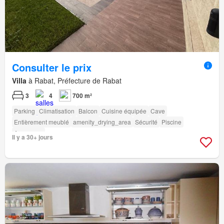
Consulter le prix
Villa
à Rabat, Préfecture de Rabat
3
4
700 m²
Parking
Climatisation
Balcon
Cuisine équipée
Cave
Entièrement meublé
amenity_drying_area
Sécurité
Piscine
Ascenseur
Il y a 30+ jours