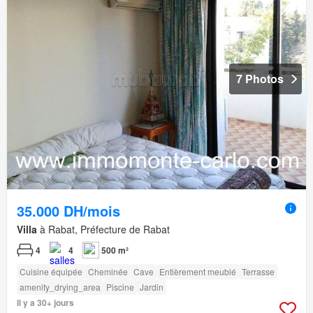
7 Photos
35.000 DH/mois
Villa
à Rabat, Préfecture de Rabat
4
4
500 m²
Cuisine équipée
Cheminée
Cave
Entièrement meublé
Terrasse
amenity_drying_area
Piscine
Jardin
Il y a 30+ jours