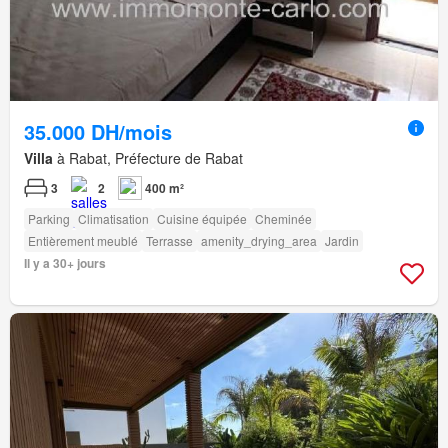
35.000 DH/mois
Villa
à Rabat, Préfecture de Rabat
3
2
400 m²
Parking
Climatisation
Cuisine équipée
Cheminée
Entièrement meublé
Terrasse
amenity_drying_area
Jardin
Il y a 30+ jours