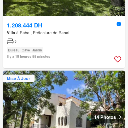
1.208.444 DH
Villa
à Rabat, Préfecture de Rabat
5
Bureau
Cave
Jardin
Il y a 18 heures 55 minutes
Mise À Jour
14 Photos