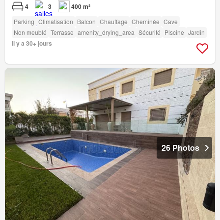
4
3
400 m²
Parking
Climatisation
Balcon
Chauffage
Cheminée
Cave
Non meublé
Terrasse
amenity_drying_area
Sécurité
Piscine
Jardin
Il y a 30+ jours
26 Photos