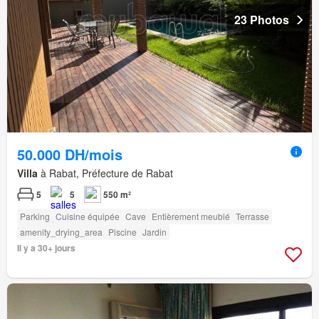
23 Photos
50.000 DH/mois
Villa
à Rabat, Préfecture de Rabat
5
5
550 m²
Parking
Cuisine équipée
Cave
Entièrement meublé
Terrasse
amenity_drying_area
Piscine
Jardin
Il y a 30+ jours