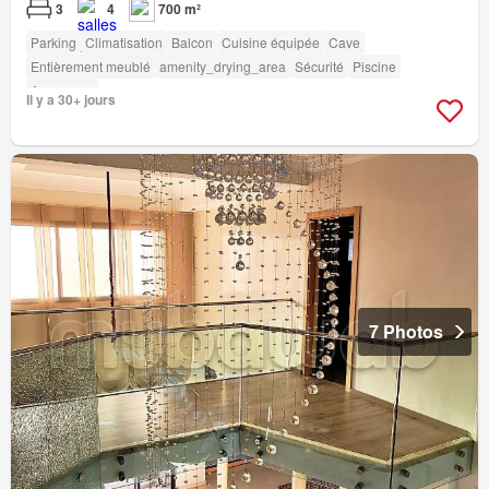
3
4
700 m²
Parking
Climatisation
Balcon
Cuisine équipée
Cave
Entièrement meublé
amenity_drying_area
Sécurité
Piscine
Ascenseur
Il y a 30+ jours
7 Photos