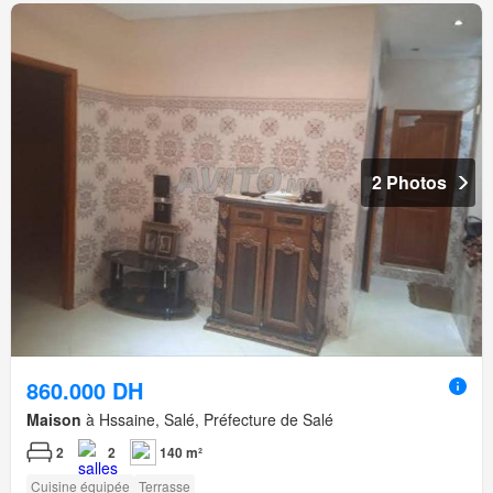
2 Photos
860.000 DH
Maison
à Hssaine, Salé, Préfecture de Salé
2
2
140 m²
Cuisine équipée
Terrasse