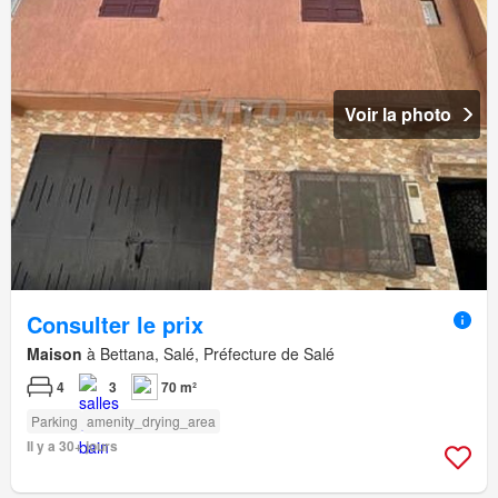
Voir la photo
Consulter le prix
Maison
à Bettana, Salé, Préfecture de Salé
4
3
70 m²
Parking
amenity_drying_area
Il y a 30+ jours