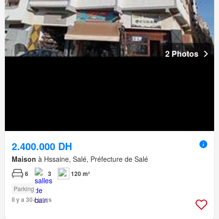
2 Photos
2.400.000 DH
Maison
à Hssaine, Salé, Préfecture de Salé
6
3
120 m²
Parking
Il y a 30+ jours