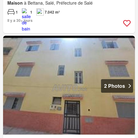
Maison
à Bettana, Salé, Préfecture de Salé
1
1
7.042 m²
Il y a 30+ jours
2 Photos