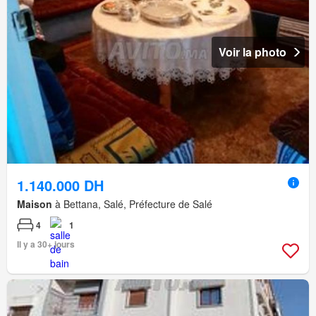
Voir la photo
1.140.000 DH
Maison
à Bettana, Salé, Préfecture de Salé
4
1
Il y a 30+ jours