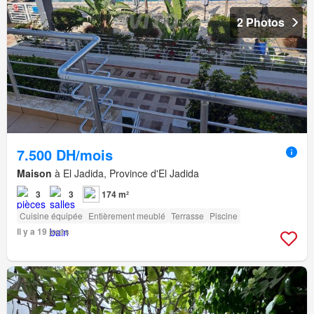
2 Photos
7.500 DH/mois
Maison
à El Jadida, Province d'El Jadida
3
3
174 m²
Cuisine équipée
Entièrement meublé
Terrasse
Piscine
Il y a 19 jours