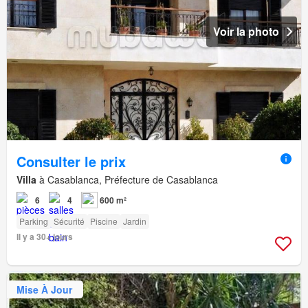
Voir la photo
Consulter le prix
Villa
à Casablanca, Préfecture de Casablanca
6
4
600 m²
Parking
Sécurité
Piscine
Jardin
Il y a 30+ jours
Mise À Jour