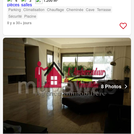
4
3
1.200 m²
Parking
Climatisation
Chauffage
Cheminée
Cave
Terrasse
Sécurité
Piscine
Il y a 30+ jours
8 Photos