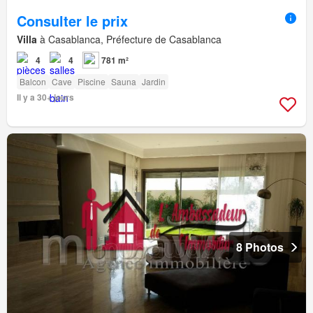
Consulter le prix
Villa
à Casablanca, Préfecture de Casablanca
4
4
781 m²
Balcon
Cave
Piscine
Sauna
Jardin
Il y a 30+ jours
8 Photos