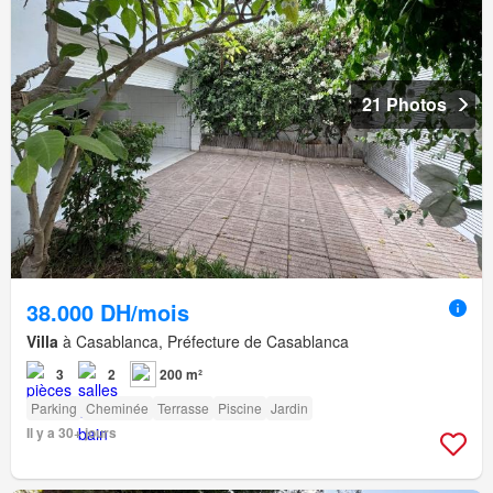
21 Photos
38.000 DH/mois
Villa
à Casablanca, Préfecture de Casablanca
3
2
200 m²
Parking
Cheminée
Terrasse
Piscine
Jardin
Il y a 30+ jours