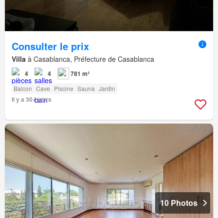
Consulter le prix
Villa
à Casablanca, Préfecture de Casablanca
4
4
781 m²
Balcon
Cave
Piscine
Sauna
Jardin
Il y a 30+ jours
10 Photos