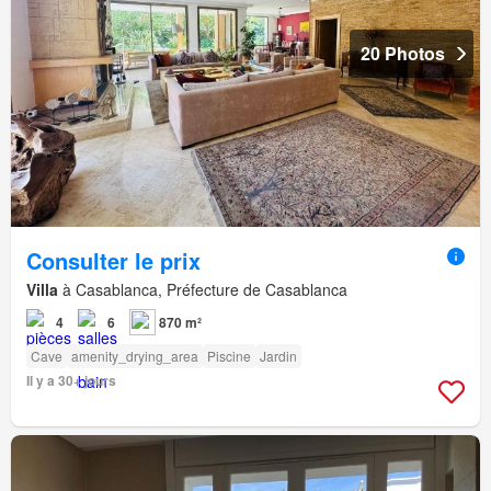
20 Photos
Consulter le prix
Villa
à Casablanca, Préfecture de Casablanca
4
6
870 m²
Cave
amenity_drying_area
Piscine
Jardin
Il y a 30+ jours