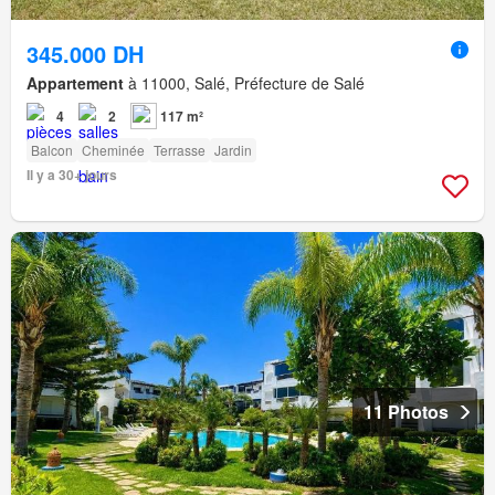
345.000 DH
Appartement
à 11000, Salé, Préfecture de Salé
4
2
117 m²
Balcon
Cheminée
Terrasse
Jardin
Il y a 30+ jours
11 Photos