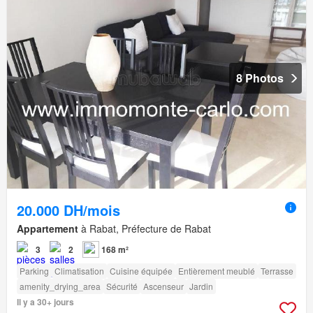
8 Photos
20.000 DH/mois
Appartement
à Rabat, Préfecture de Rabat
3
2
168 m²
Parking
Climatisation
Cuisine équipée
Entièrement meublé
Terrasse
amenity_drying_area
Sécurité
Ascenseur
Jardin
Il y a 30+ jours