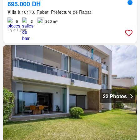
695.000 DH
Villa
à 10170, Rabat, Préfecture de Rabat
5
2
360 m²
Il y a 1 jour
22 Photos