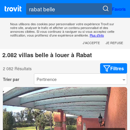
Favoris
Nous utilisons des cookies pour personnaliser votre expérience Trovit sur
notre site, analyser le trafic et afficher un contenu personnalisé et des
annonces ciblées. Si vous continuez à naviguer ou si vous acceptez cette
notification, vous profiterez d’une expérience améliorée.
Plus d'info
J'ACCEPTE
JE REFUSE
2.082 villas belle à louer à Rabat
Filtres
2 082 Résultats
Trier par