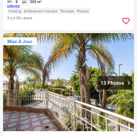
9
350 m²
Parking
Entièrement meublé
Terrasse
Piscine
Il y a 30+ jours
Mise À Jour
13 Photos