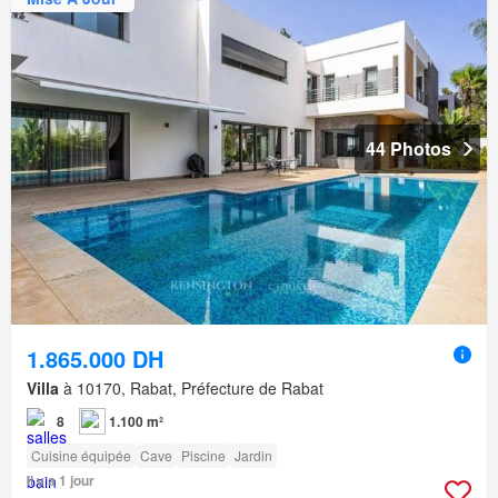
44 Photos
1.865.000 DH
Villa
à 10170, Rabat, Préfecture de Rabat
8
1.100 m²
Cuisine équipée
Cave
Piscine
Jardin
Il y a 1 jour