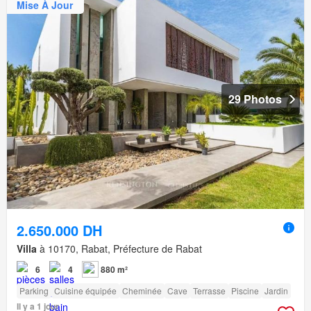
Mise À Jour
29 Photos
2.650.000 DH
Villa
à 10170, Rabat, Préfecture de Rabat
6
4
880 m²
Parking
Cuisine équipée
Cheminée
Cave
Terrasse
Piscine
Jardin
Il y a 1 jour