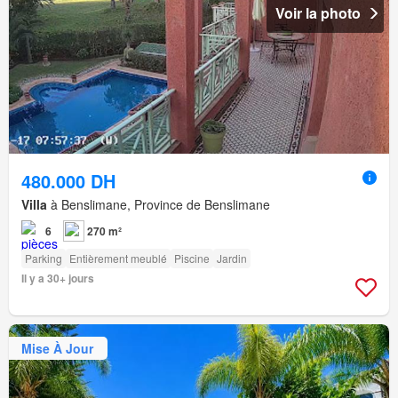
Voir la photo
480.000 DH
Villa
à Benslimane, Province de Benslimane
6
270 m²
Parking
Entièrement meublé
Piscine
Jardin
Il y a 30+ jours
Mise À Jour