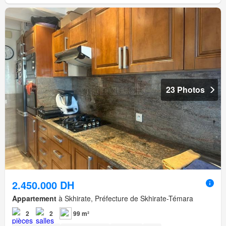
23 Photos
2.450.000 DH
Appartement
à Skhirate, Préfecture de Skhirate-Témara
2
2
99 m²