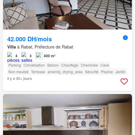
42.000 DH/mois
Villa
à Rabat, Préfecture de Rabat
4
3
400 m²
Parking
Climatisation
Balcon
Chauffage
Cheminée
Cave
Non meublé
Terrasse
amenity_drying_area
Sécurité
Piscine
Jardin
Il y a 30+ jours