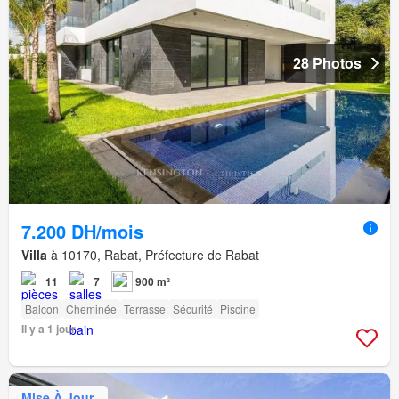
28 Photos
7.200 DH/mois
Villa
à 10170, Rabat, Préfecture de Rabat
11
7
900 m²
Balcon
Cheminée
Terrasse
Sécurité
Piscine
Il y a 1 jour
Mise À Jour