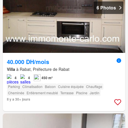
6 Photos
40.000 DH/mois
Villa
à Rabat, Préfecture de Rabat
4
4
450 m²
Parking
Climatisation
Balcon
Cuisine équipée
Chauffage
Cheminée
Entièrement meublé
Terrasse
Piscine
Jardin
Il y a 30+ jours