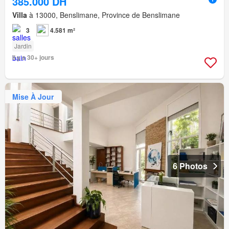
385.000 DH
Villa
à 13000, Benslimane, Province de Benslimane
3
4.581 m²
Jardin
Il y a 30+ jours
Mise À Jour
6 Photos