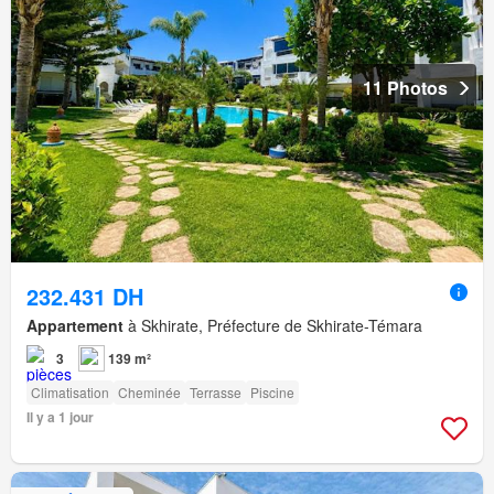
11 Photos
232.431 DH
Appartement
à Skhirate, Préfecture de Skhirate-Témara
3
139 m²
Climatisation
Cheminée
Terrasse
Piscine
Il y a 1 jour