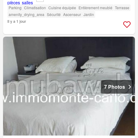
Parking
Climatisation
Cuisine équipée
Entièrement meublé
Terrasse
amenity_drying_area
Sécurité
Ascenseur
Jardin
Il y a 1 jour
7 Photos