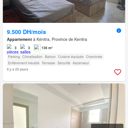
9.500 DH/mois
Appartement
à Kénitra, Province de Kenitra
3
3
136 m²
Parking
Climatisation
Balcon
Cuisine équipée
Cheminée
Entièrement meublé
Terrasse
Sécurité
Ascenseur
Il y a 25 jours