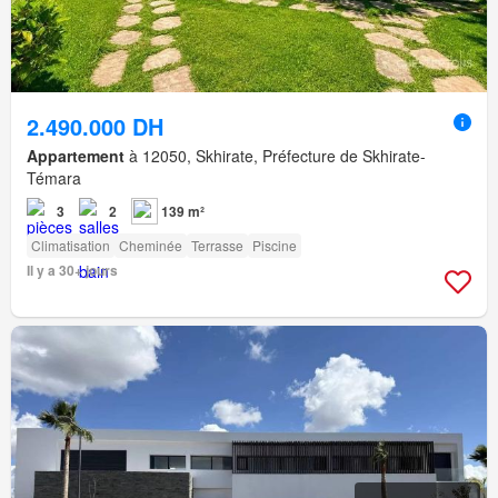
2.490.000 DH
Appartement
à 12050, Skhirate, Préfecture de Skhirate-
Témara
3
2
139 m²
Climatisation
Cheminée
Terrasse
Piscine
Il y a 30+ jours