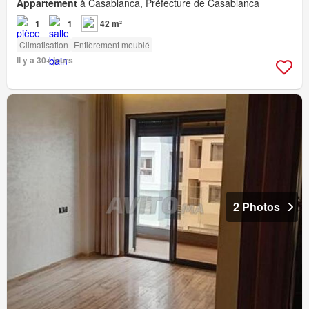
Appartement
à Casablanca, Préfecture de Casablanca
1
1
42 m²
Climatisation
Entièrement meublé
Il y a 30+ jours
2 Photos