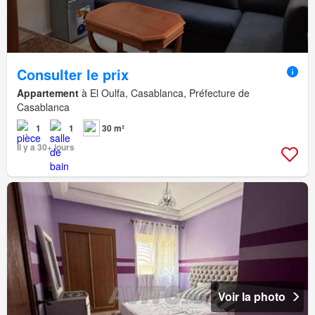
Consulter le prix
Appartement
à El Oulfa, Casablanca, Préfecture de
Casablanca
1
1
30 m²
Il y a 30+ jours
Voir la photo