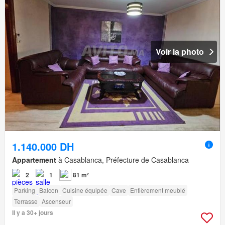
Voir la photo
1.140.000 DH
Appartement
à Casablanca, Préfecture de Casablanca
2
1
81 m²
Parking
Balcon
Cuisine équipée
Cave
Entièrement meublé
Terrasse
Ascenseur
Il y a 30+ jours