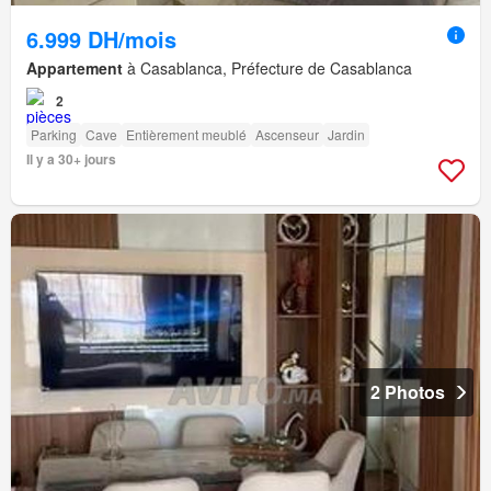
6.999 DH/mois
Appartement
à Casablanca, Préfecture de Casablanca
2
Parking
Cave
Entièrement meublé
Ascenseur
Jardin
Il y a 30+ jours
2 Photos