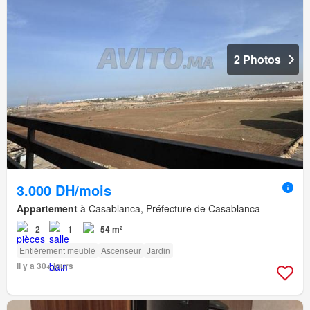
2 Photos
3.000 DH/mois
Appartement
à Casablanca, Préfecture de Casablanca
2
1
54 m²
Entièrement meublé
Ascenseur
Jardin
Il y a 30+ jours