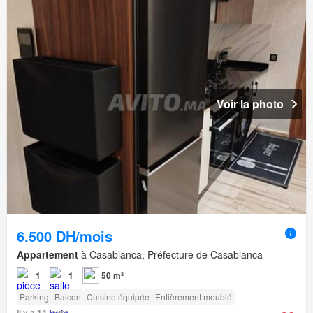
Voir la photo
6.500 DH/mois
Appartement
à Casablanca, Préfecture de Casablanca
1
1
50 m²
Parking
Balcon
Cuisine équipée
Entièrement meublé
Il y a 14 jours