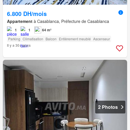
6.800 DH/mois
Appartement
à Casablanca, Préfecture de Casablanca
1
1
64 m²
Parking
Climatisation
Balcon
Entièrement meublé
Ascenseur
Il y a 30+ jours
2 Photos