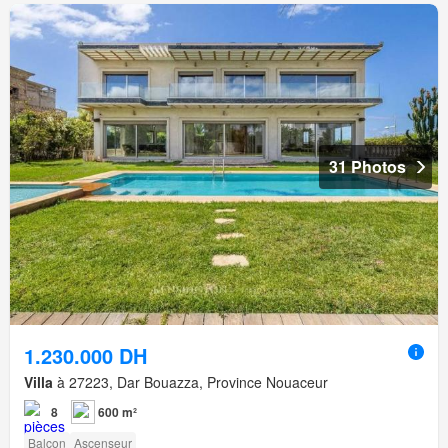
31 Photos
1.230.000 DH
Villa
à 27223, Dar Bouazza, Province Nouaceur
8
600 m²
Balcon
Ascenseur