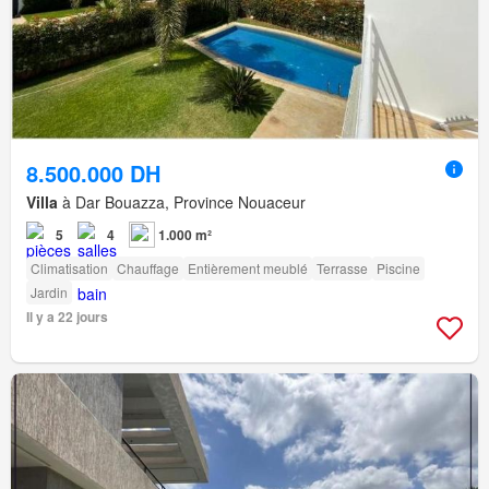
8.500.000 DH
Villa
à Dar Bouazza, Province Nouaceur
5
4
1.000 m²
Climatisation
Chauffage
Entièrement meublé
Terrasse
Piscine
Jardin
Il y a 22 jours