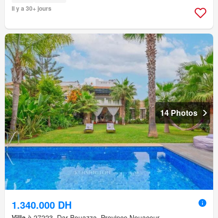
Il y a 30+ jours
14 Photos
1.340.000 DH
Villa
à 27223, Dar Bouazza, Province Nouaceur