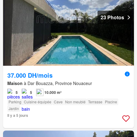
23 Photos
37.000 DH/mois
Maison
à Dar Bouazza, Province Nouaceur
5
5
10.000 m²
Parking
Cuisine équipée
Cave
Non meublé
Terrasse
Piscine
Jardin
Il y a 5 jours