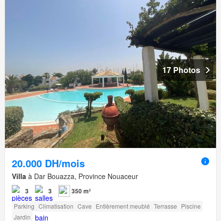
17 Photos
20.000 DH/mois
Villa
à Dar Bouazza, Province Nouaceur
3
3
350 m²
Parking
Climatisation
Cave
Entièrement meublé
Terrasse
Piscine
Jardin