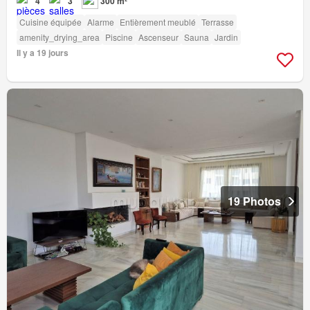
4
3
300 m²
Cuisine équipée
Alarme
Entièrement meublé
Terrasse
amenity_drying_area
Piscine
Ascenseur
Sauna
Jardin
Il y a 19 jours
19 Photos