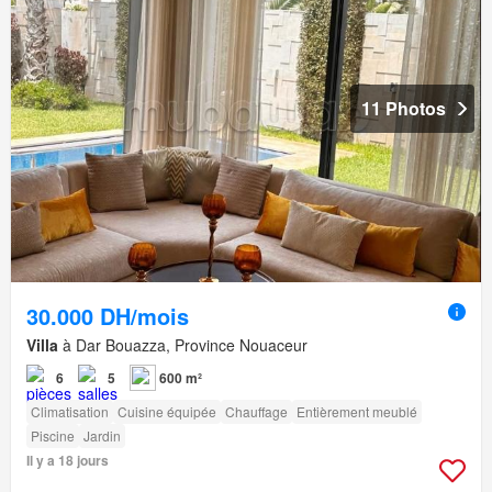
11 Photos
30.000 DH/mois
Villa
à Dar Bouazza, Province Nouaceur
6
5
600 m²
Climatisation
Cuisine équipée
Chauffage
Entièrement meublé
Piscine
Jardin
Il y a 18 jours