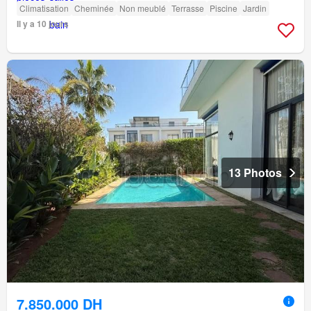
Climatisation
Cheminée
Non meublé
Terrasse
Piscine
Jardin
Il y a 10 jours
13 Photos
7.850.000 DH