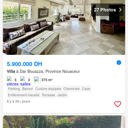
27 Photos
5.900.000 DH
Villa
à Dar Bouazza, Province Nouaceur
5
3
375 m²
Parking
Balcon
Cuisine équipée
Cheminée
Cave
Entièrement meublé
Terrasse
Jardin
Il y a 30+ jours