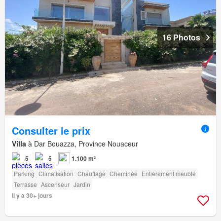
16 Photos
Consulter le prix
Villa
à Dar Bouazza, Province Nouaceur
5
5
1.100 m²
Parking
Climatisation
Chauffage
Cheminée
Entièrement meublé
Terrasse
Ascenseur
Jardin
Il y a 30+ jours