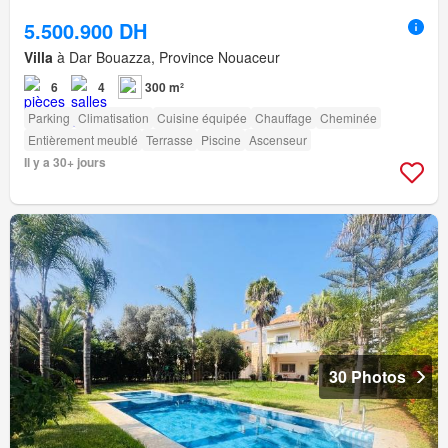
5.500.900 DH
Villa
à Dar Bouazza, Province Nouaceur
6
4
300 m²
Parking
Climatisation
Cuisine équipée
Chauffage
Cheminée
Entièrement meublé
Terrasse
Piscine
Ascenseur
Il y a 30+ jours
30 Photos