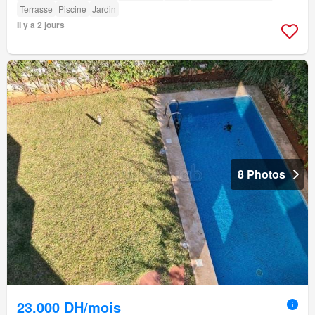
Terrasse
Piscine
Jardin
Il y a 2 jours
8 Photos
23.000 DH/mois