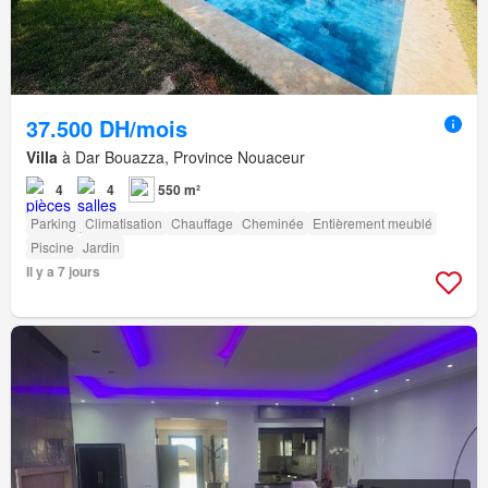
37.500 DH/mois
Villa
à Dar Bouazza, Province Nouaceur
4
4
550 m²
Parking
Climatisation
Chauffage
Cheminée
Entièrement meublé
Piscine
Jardin
Il y a 7 jours