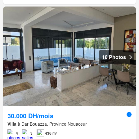
18 Photos
30.000 DH/mois
Villa
à Dar Bouazza, Province Nouaceur
4
3
436 m²