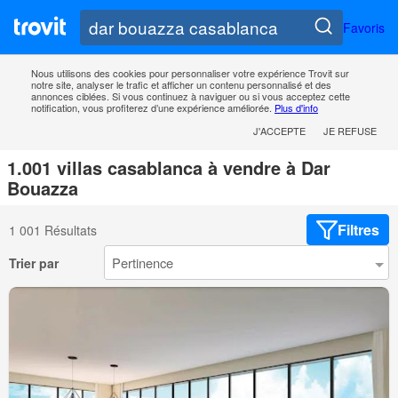
Favoris
Nous utilisons des cookies pour personnaliser votre expérience Trovit sur
notre site, analyser le trafic et afficher un contenu personnalisé et des
annonces ciblées. Si vous continuez à naviguer ou si vous acceptez cette
notification, vous profiterez d’une expérience améliorée.
Plus d'info
J'ACCEPTE
JE REFUSE
1.001 villas casablanca à vendre à Dar
Bouazza
Filtres
1 001 Résultats
Trier par