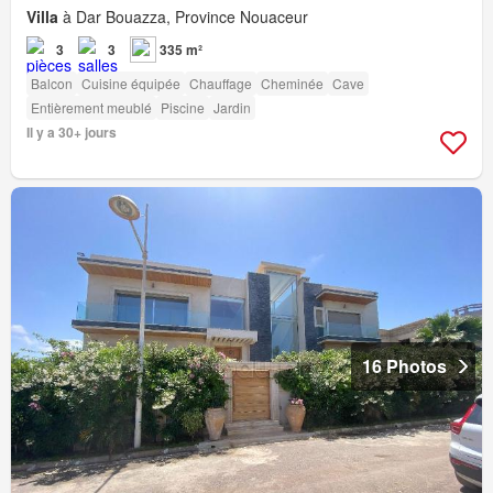
Villa
à Dar Bouazza, Province Nouaceur
3
3
335 m²
Balcon
Cuisine équipée
Chauffage
Cheminée
Cave
Entièrement meublé
Piscine
Jardin
Il y a 30+ jours
16 Photos