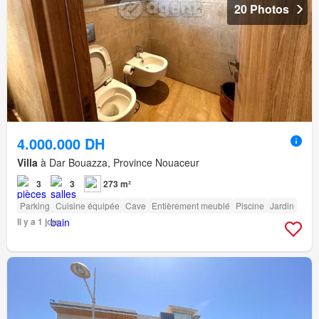
20 Photos
4.000.000 DH
Villa
à Dar Bouazza, Province Nouaceur
3
3
273 m²
Parking
Cuisine équipée
Cave
Entièrement meublé
Piscine
Jardin
Il y a 1 jour