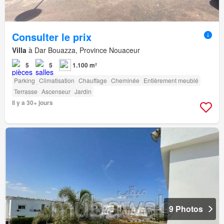
Consulter le prix
Villa
à Dar Bouazza, Province Nouaceur
5
5
1.100 m²
Parking
Climatisation
Chauffage
Cheminée
Entièrement meublé
Terrasse
Ascenseur
Jardin
Il y a 30+ jours
9 Photos