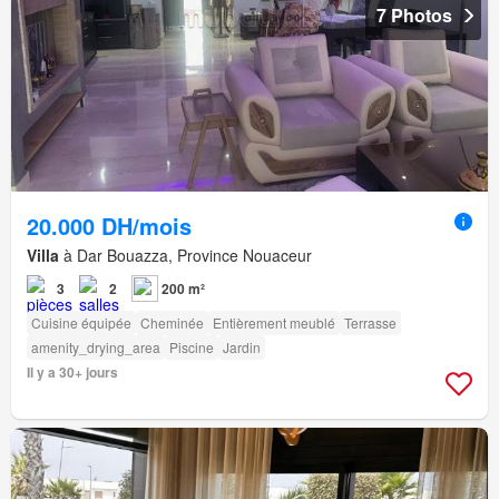
7 Photos
20.000 DH/mois
Villa
à Dar Bouazza, Province Nouaceur
3
2
200 m²
Cuisine équipée
Cheminée
Entièrement meublé
Terrasse
amenity_drying_area
Piscine
Jardin
Il y a 30+ jours