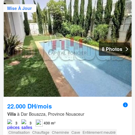
Mise À Jour
8 Photos
22.000 DH/mois
Villa
à Dar Bouazza, Province Nouaceur
3
3
430 m²
Climatisation
Chauffage
Cheminée
Cave
Entièrement meublé