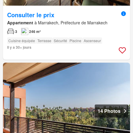
Consulter le prix
Appartement
à Marrakech, Préfecture de Marrakech
3
246 m²
Cuisine équipée
Terrasse
Sécurité
Piscine
Ascenseur
Il y a 30+ jours
14 Photos