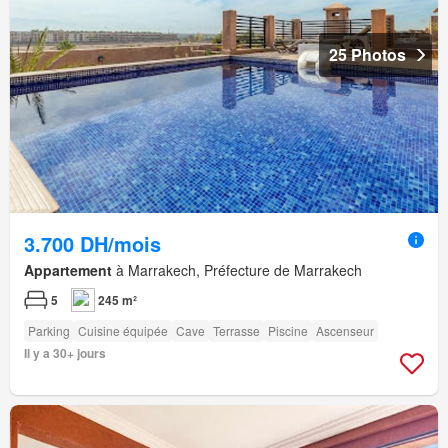
25 Photos
3.700 DH/mois
Appartement
à Marrakech, Préfecture de Marrakech
5
245 m²
Parking
Cuisine équipée
Cave
Terrasse
Piscine
Ascenseur
Il y a 30+ jours