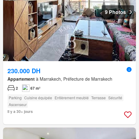
9 Photos
230.000 DH
Appartement
à Marrakech, Préfecture de Marrakech
2
67 m²
Parking
Cuisine équipée
Entièrement meublé
Terrasse
Sécurité
Ascenseur
Il y a 30+ jours