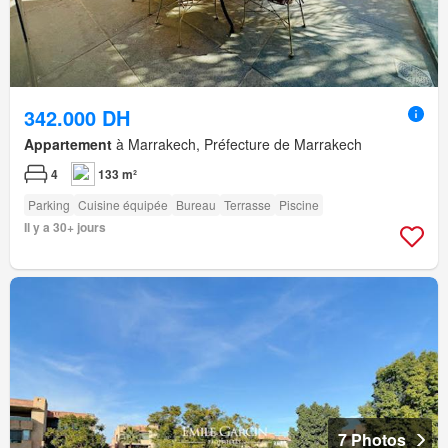
342.000 DH
Appartement
à Marrakech, Préfecture de Marrakech
4
133 m²
Parking
Cuisine équipée
Bureau
Terrasse
Piscine
Il y a 30+ jours
7 Photos