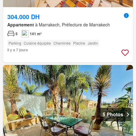
304.000 DH
Appartement
à Marrakech, Préfecture de Marrakech
5
141 m²
Parking
Cuisine équipée
Cheminée
Piscine
Jardin
Il y a 7 jours
5 Photos