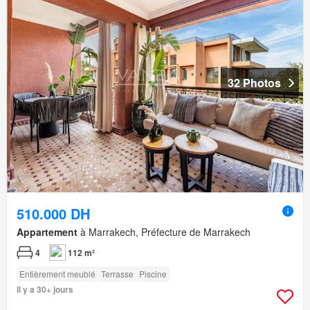
32 Photos
510.000 DH
Appartement
à Marrakech, Préfecture de Marrakech
4
112 m²
Entièrement meublé
Terrasse
Piscine
Il y a 30+ jours