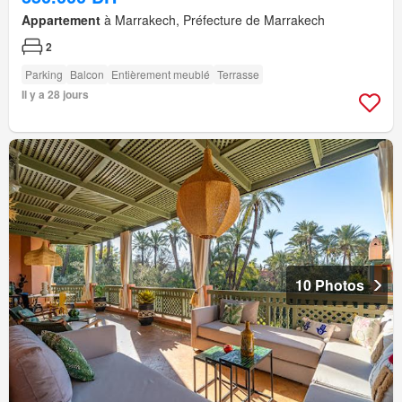
Appartement
à Marrakech, Préfecture de Marrakech
2
Parking
Balcon
Entièrement meublé
Terrasse
Il y a 28 jours
10 Photos