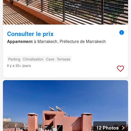
Consulter le prix
Appartement
à Marrakech, Préfecture de Marrakech
Parking
Climatisation
Cave
Terrasse
Il y a 30+ jours
12 Photos