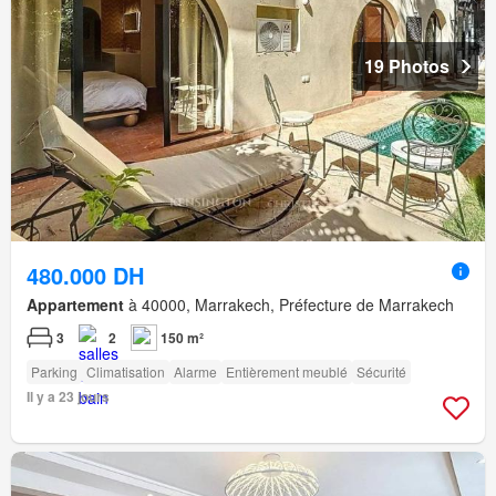
19 Photos
480.000 DH
Appartement
à 40000, Marrakech, Préfecture de Marrakech
3
2
150 m²
Parking
Climatisation
Alarme
Entièrement meublé
Sécurité
Il y a 23 jours