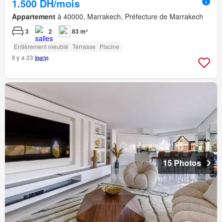
1.500 DH/mois
Appartement
à 40000, Marrakech, Préfecture de Marrakech
3
2
83 m²
Entièrement meublé
Terrasse
Piscine
Il y a 23 jours
15 Photos