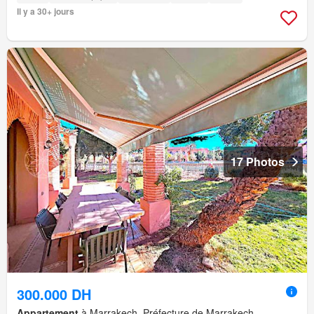
Il y a 30+ jours
17 Photos
300.000 DH
Appartement
à Marrakech, Préfecture de Marrakech