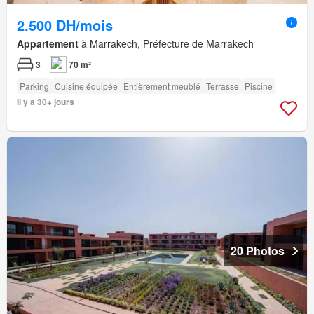
2.500 DH/mois
Appartement
à Marrakech, Préfecture de Marrakech
3
70 m²
Parking
Cuisine équipée
Entièrement meublé
Terrasse
Piscine
Il y a 30+ jours
20 Photos