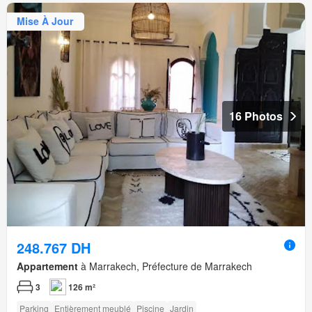
Mise À Jour
16 Photos
248.767 DH
Appartement
à Marrakech, Préfecture de Marrakech
3
126 m²
Parking
Entièrement meublé
Piscine
Jardin