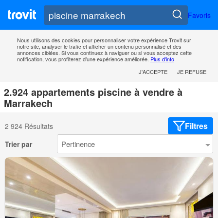
Favoris
Nous utilisons des cookies pour personnaliser votre expérience Trovit sur
notre site, analyser le trafic et afficher un contenu personnalisé et des
annonces ciblées. Si vous continuez à naviguer ou si vous acceptez cette
notification, vous profiterez d’une expérience améliorée.
Plus d'info
J'ACCEPTE
JE REFUSE
2.924 appartements piscine à vendre à
Marrakech
Filtres
2 924 Résultats
Trier par