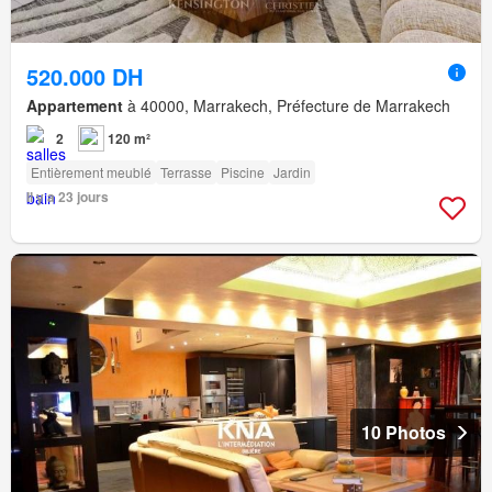
520.000 DH
Appartement
à 40000, Marrakech, Préfecture de Marrakech
2
120 m²
Entièrement meublé
Terrasse
Piscine
Jardin
Il y a 23 jours
10 Photos