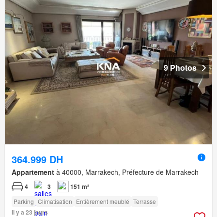
9 Photos
364.999 DH
Appartement
à 40000, Marrakech, Préfecture de Marrakech
4
3
151 m²
Parking
Climatisation
Entièrement meublé
Terrasse
Il y a 23 jours