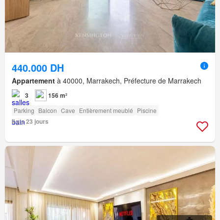
440.000 DH
Appartement
à 40000, Marrakech, Préfecture de Marrakech
3
156 m²
Parking
Balcon
Cave
Entièrement meublé
Piscine
Il y a 23 jours