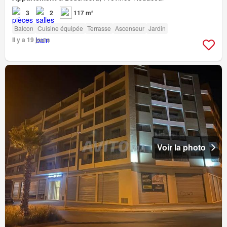
3
2
117 m²
Balcon
Cuisine équipée
Terrasse
Ascenseur
Jardin
Il y a 19 jours
Voir la photo