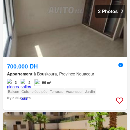
2 Photos
700.000 DH
Appartement
à Bouskoura, Province Nouaceur
3
2
96 m²
Balcon
Cuisine équipée
Terrasse
Ascenseur
Jardin
Il y a 30+ jours