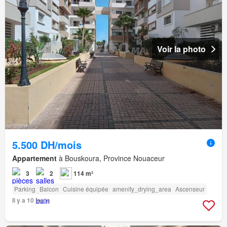
Voir la photo
5.500 DH/mois
Appartement
à Bouskoura, Province Nouaceur
3
2
114 m²
Parking
Balcon
Cuisine équipée
amenity_drying_area
Ascenseur
Il y a 10 jours