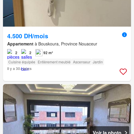
4.500 DH/mois
Appartement
à Bouskoura, Province Nouaceur
2
2
92 m²
Cuisine équipée
Entièrement meublé
Ascenseur
Jardin
Il y a 30+ jours
Voir la photo