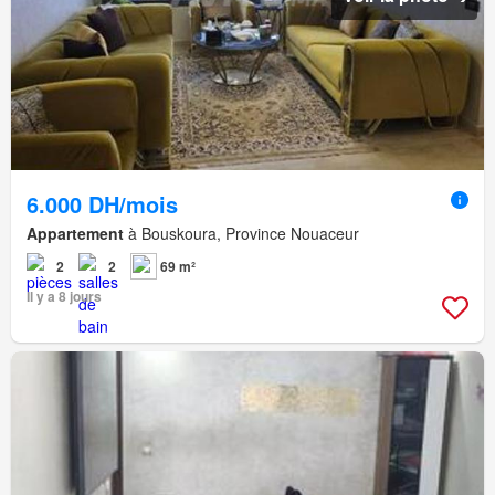
6.000 DH/mois
Appartement
à Bouskoura, Province Nouaceur
2
2
69 m²
Il y a 8 jours