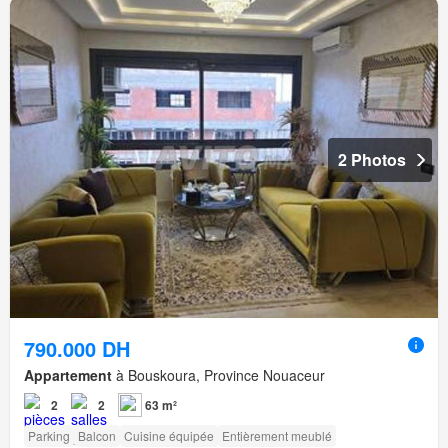
2 Photos
790.000 DH
Appartement
à Bouskoura, Province Nouaceur
2
2
63 m²
Parking
Balcon
Cuisine équipée
Entièrement meublé