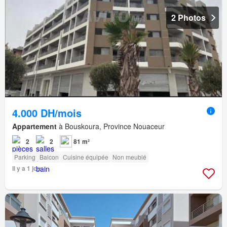
2 Photos
4.000 DH/mois
Appartement
à Bouskoura, Province Nouaceur
2
2
81 m²
Parking
Balcon
Cuisine équipée
Non meublé
Il y a 1 jour