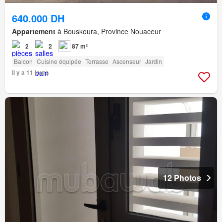
640.000 DH
Appartement
à Bouskoura, Province Nouaceur
2
2
87 m²
Balcon
Cuisine équipée
Terrasse
Ascenseur
Jardin
Il y a 11 jours
12 Photos