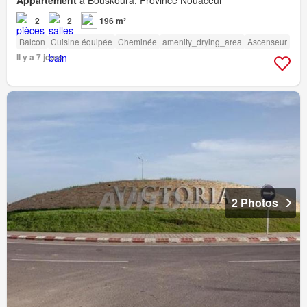
2
2
196 m²
Balcon
Cuisine équipée
Cheminée
amenity_drying_area
Ascenseur
Il y a 7 jours
2 Photos