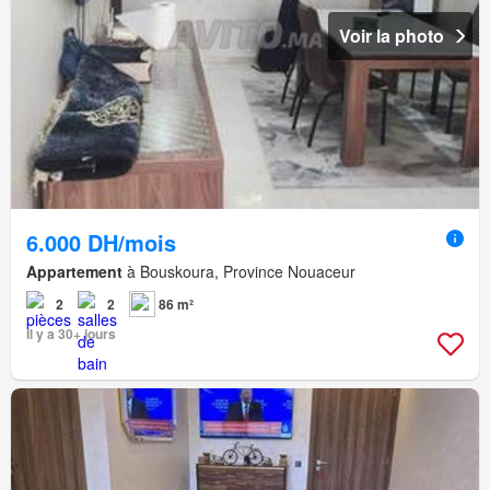
Voir la photo
6.000 DH/mois
Appartement
à Bouskoura, Province Nouaceur
2
2
86 m²
Il y a 30+ jours