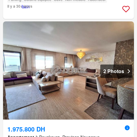
Il y a 30+ jours
2 Photos
1.975.800 DH
Appartement
à Bouskoura, Province Nouaceur