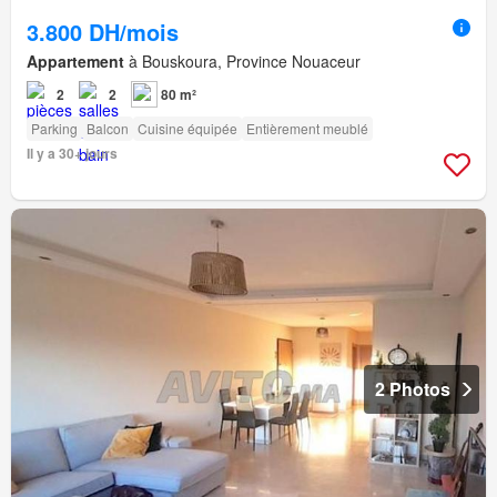
3.800 DH/mois
Appartement
à Bouskoura, Province Nouaceur
2
2
80 m²
Parking
Balcon
Cuisine équipée
Entièrement meublé
Il y a 30+ jours
2 Photos