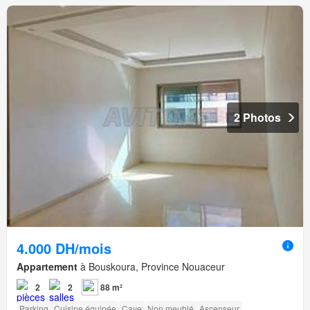
2 Photos
4.000 DH/mois
Appartement
à Bouskoura, Province Nouaceur
2
2
88 m²
Parking
Cuisine équipée
Cave
Non meublé
Ascenseur