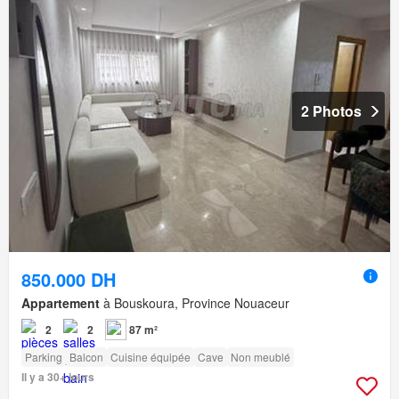
2 Photos
850.000 DH
Appartement
à Bouskoura, Province Nouaceur
2
2
87 m²
Parking
Balcon
Cuisine équipée
Cave
Non meublé
Il y a 30+ jours