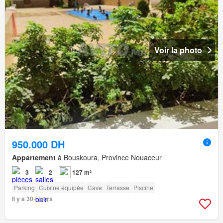
Voir la photo
950.000 DH
Appartement
à Bouskoura, Province Nouaceur
3
2
127 m²
Parking
Cuisine équipée
Cave
Terrasse
Piscine
Il y a 30+ jours