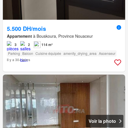
5.500 DH/mois
Appartement
à Bouskoura, Province Nouaceur
3
2
114 m²
Parking
Balcon
Cuisine équipée
amenity_drying_area
Ascenseur
Il y a 30+ jours
Voir la photo