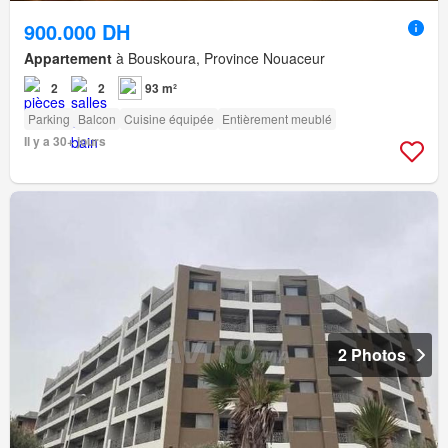
900.000 DH
Appartement
à Bouskoura, Province Nouaceur
2
2
93 m²
Parking
Balcon
Cuisine équipée
Entièrement meublé
Il y a 30+ jours
2 Photos